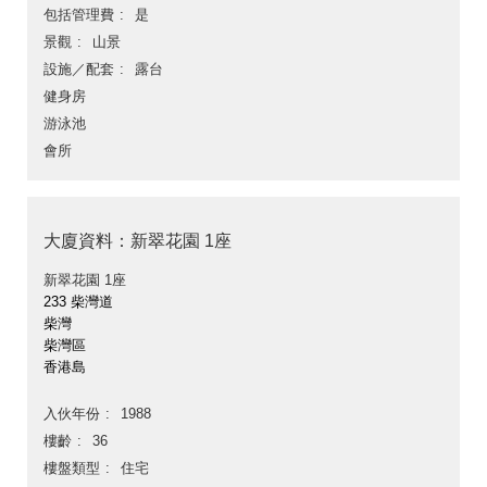
包括管理費
是
景觀
山景
設施／配套
露台
健身房
游泳池
會所
大廈資料：新翠花園 1座
新翠花園 1座
233 柴灣道
柴灣
柴灣區
香港島
入伙年份
1988
樓齡
36
樓盤類型
住宅