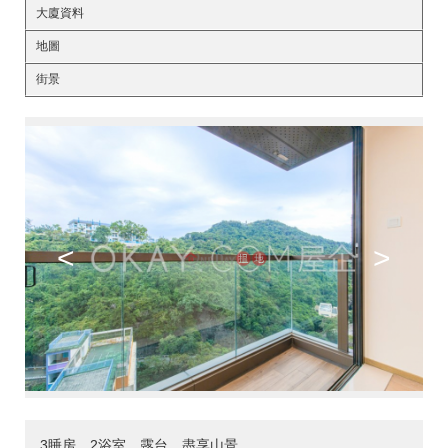
大廈資料
地圖
街景
<
>
3睡房，2浴室，露台，盡享山景