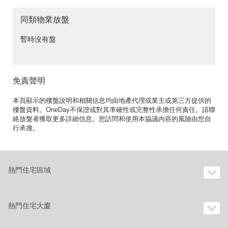
同類物業放盤
暫時沒有盤
免責聲明
本頁顯示的樓盤說明和相關信息均由地產代理或業主或第三方提供的
樓盤資料。OneDay不保證或對其準確性或完整性承擔任何責任。請聯
絡放盤者獲取更多詳細信息。您訪問和使用本協議內容的風險由您自
行承擔。
熱門住宅區域
熱門住宅大廈