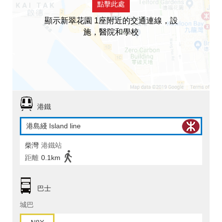
點擊此處
顯示新翠花園 1座附近的交通連線，設
施，醫院和學校
港鐵
港島綫 Island line
柴灣
港鐵站
距離
0.1km
巴士
城巴