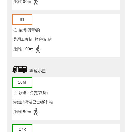
距離
90m
81
往
柴灣(興華邨)
柴灣工廠邨, 祥利街
站
距離
100m
專線小巴
18M
往
歌連臣角(懲教所)
港鐵柴灣站巴士總站
站
距離
90m
47S