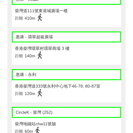
柴灣道111號東港城廣場一楼
距離
410m
惠康 - 環翠超級廣場
香港柴灣環翠村環翠商場 3 樓
距離
140m
惠康 - 永利
香港柴灣道333號永利中心地下46-78, 80-87室
距離
120m
CircleK - 柴灣 (252)
柴灣地鐵站chw11號舖
距離
60m