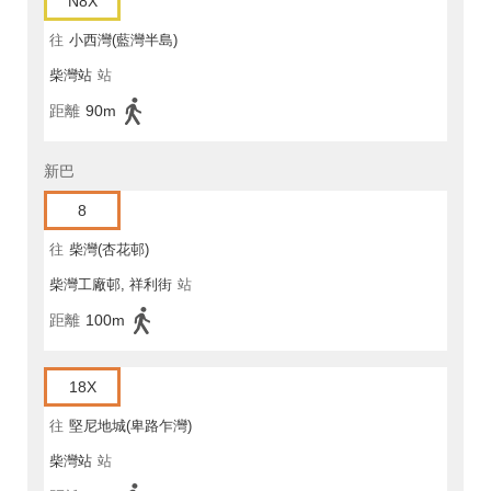
N8X
往
小西灣(藍灣半島)
柴灣站
站
距離
90m
新巴
8
往
柴灣(杏花邨)
柴灣工廠邨, 祥利街
站
距離
100m
18X
往
堅尼地城(卑路乍灣)
柴灣站
站