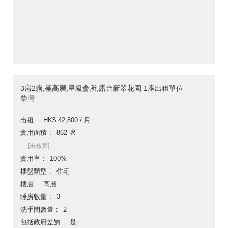
3房2廁,極高層,星級會所,露台新翠花園 1座出租單位
柴灣
出租
HK$ 42,800 / 月
實用面積
862 呎
[未核實]
實用率
100%
樓盤類型
住宅
樓層
高層
睡房數量
3
洗手間數量
2
包括政府差餉
是