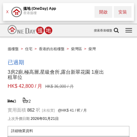
搵地 (OneDay) App
開啟
安裝
X
香港搵樓
搜索香港樓盤
Togg
navi
搵樓盤
>
住宅
>
香港的出租樓盤
>
柴灣區
>
柴灣
已過期
3房2廁,極高層,星級會所,露台新翠花園 1座出
租單位
HK$ 42,800 / 月
HK$ 36,000 / 月
3
2
實用面積
862
呎
[未核實]
@HK$ 41
/ 呎 / 月
上次升價日期
2026年01月21日
詳細物業資料