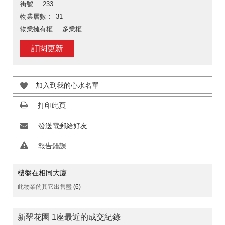
街號
233
物業層數
31
物業擁有權
多業權
訂閱更新
加入到我的心水名單
打印此頁
發送電郵給好友
報告錯誤
樓盤在相同大廈
此物業的其它出售盤
(6)
新翠花園 1座最近的成交紀錄