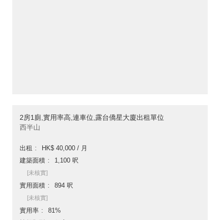
2房1廁,實用率高,連車位,露台僑星大廈出租單位
西半山
出租
HK$ 40,000 / 月
建築面積
1,100 呎
[未核實]
實用面積
894 呎
[未核實]
實用率
81%