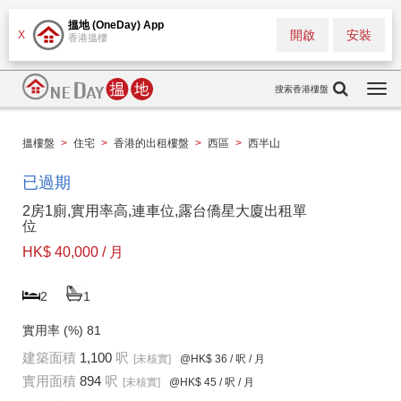
搵地 (OneDay) App
開啟
安裝
X
香港搵樓
搜索香港樓盤
Togg
navi
搵樓盤
>
住宅
>
香港的出租樓盤
>
西區
>
西半山
已過期
2房1廁,實用率高,連車位,露台僑星大廈出租單
位
HK$ 40,000 / 月
2
1
實用率 (%)
81
建築面積
1,100
呎
[未核實]
@HK$ 36
/ 呎 / 月
實用面積
894
呎
[未核實]
@HK$ 45
/ 呎 / 月