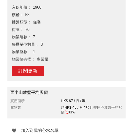
入伙年份
1966
樓齡
58
樓盤類型
住宅
街號
70
物業層數
7
每層單位數量
3
物業座數
1
物業擁有權
多業權
訂閱更新
西半山放盤平均呎價
實用面積
HK$ 67 / 月 / 呎
此物業
@HK$ 45 / 月 / 呎
比較同區放盤平均呎
價
低
33%
加入到我的心水名單