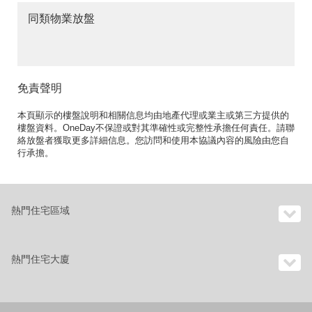
同類物業放盤
免責聲明
本頁顯示的樓盤說明和相關信息均由地產代理或業主或第三方提供的
樓盤資料。OneDay不保證或對其準確性或完整性承擔任何責任。請聯
絡放盤者獲取更多詳細信息。您訪問和使用本協議內容的風險由您自
行承擔。
熱門住宅區域
熱門住宅大廈