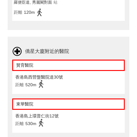
羅便臣道, 秀麗閣對面
站
距離
120m
僑星大廈附近的醫院
贊育醫院
香港島西營盤醫院道30號
距離
520m
東華醫院
香港島上環普仁街12號
距離
530m