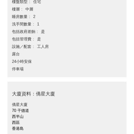
樓盤類型
住宅
樓層
中層
睡房數量
2
洗手間數量
1
包括政府差餉
是
包括管理費
是
設施／配套
工人房
露台
24小時安保
停車場
大廈資料：僑星大廈
僑星大廈
70 干德道
西半山
西區
香港島