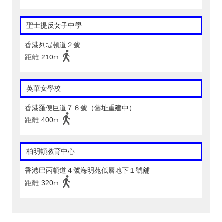
聖士提反女子中學
香港列堤頓道２號
距離
210m
英華女學校
香港羅便臣道７６號（舊址重建中）
距離
400m
柏明頓教育中心
香港巴丙頓道４號海明苑低層地下１號舖
距離
320m