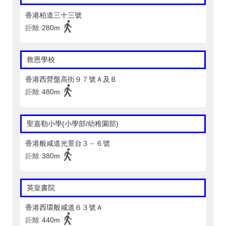
香港柏道三十三號
距離
280m
救恩學校
香港西營盤高街９７號Ａ及Ｂ
距離
480m
聖嘉勒小學(小學部/幼稚園部)
香港般咸道光景台３－６號
距離
380m
英皇書院
香港西環般咸道６３號Ａ
距離
440m