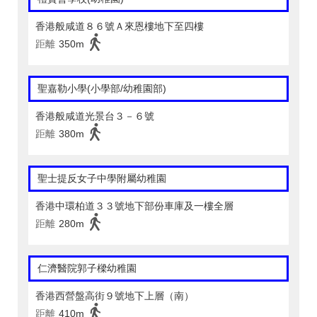
香港般咸道８６號Ａ來恩樓地下至四樓
距離
350m
聖嘉勒小學(小學部/幼稚園部)
香港般咸道光景台３－６號
距離
380m
聖士提反女子中學附屬幼稚園
香港中環柏道３３號地下部份車庫及一樓全層
距離
280m
仁濟醫院郭子樑幼稚園
香港西營盤高街９號地下上層（南）
距離
410m