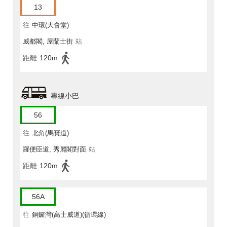
13
往
中環(大會堂)
威都閣, 屋蘭士街
站
距離
120m
專線小巴
56
往
北角(馬寶道)
羅便臣道, 秀麗閣對面
站
距離
120m
56A
往
銅鑼灣(高士威道)(循環線)