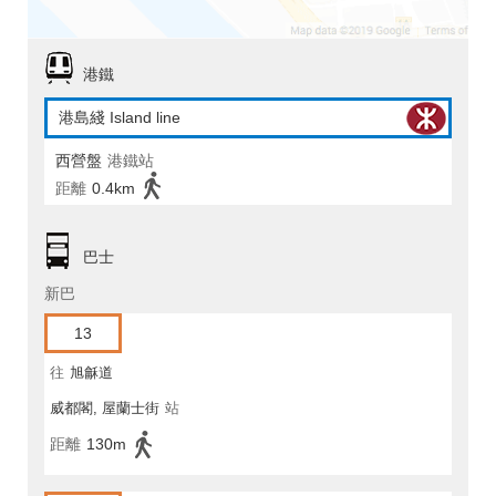
港鐵
港島綫 Island line
西營盤
港鐵站
距離
0.4km
巴士
新巴
13
往
旭龢道
威都閣, 屋蘭士街
站
距離
130m