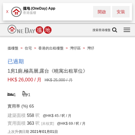
搵地 (OneDay) App
開啟
安裝
X
香港搵樓
搜索香港樓盤
Togg
navi
搵樓盤
>
住宅
>
香港的出租樓盤
>
灣仔區
>
灣仔
已過期
1房1廁,極高層,露台《曉寓出租單位》
HK$ 26,000 / 月
HK$ 25,000 / 月
1
1
實用率 (%)
65
建築面積
558
呎
@HK$ 45
/ 呎 / 月
實用面積
363
呎
[未核實]
@HK$ 69
/ 呎 / 月
上次升價日期
2021年01月01日