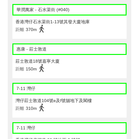
華潤萬家 - 石水渠街 (#040)
香港灣仔石水渠街1-13號其發大廈地庫
距離
370m
惠康 - 莊士敦道
莊士敦道18號嘉寧大廈
距離
150m
7-11 灣仔
灣仔莊士敦道104號e及f號舖地下及閣樓
距離
310m
7-11 灣仔