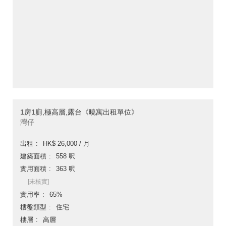
1房1廁,極高層,露台《曉寓出租單位》
灣仔
出租
HK$ 26,000 / 月
建築面積
558 呎
實用面積
363 呎
[未核實]
實用率
65%
樓盤類型
住宅
樓層
高層