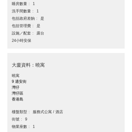
睡房數量
1
洗手間數量
1
包括政府差餉
是
包括管理費
是
設施／配套
露台
24小時安保
大廈資料：曉寓
曉寓
9 適安街
灣仔
灣仔區
香港島
樓盤類型
服務式公寓 / 酒店
街號
9
物業座數
1