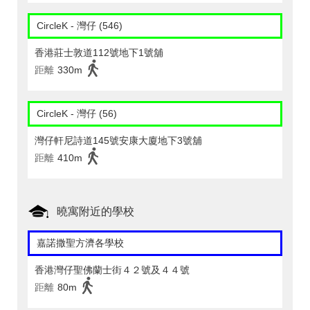
CircleK - 灣仔 (546)
香港莊士敦道112號地下1號舖
距離
330m
CircleK - 灣仔 (56)
灣仔軒尼詩道145號安康大廈地下3號舖
距離
410m
曉寓附近的學校
嘉諾撒聖方濟各學校
香港灣仔聖佛蘭士街４２號及４４號
距離
80m