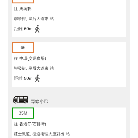
往
馬坑邨
聯發街, 皇后大道東
站
距離
60m
66
往
中環(交易廣場)
聯發街, 皇后大道東
站
距離
50m
專線小巴
35M
往
香港仔(石排灣)
莊士敦道, 循道衛理大廈對出
站