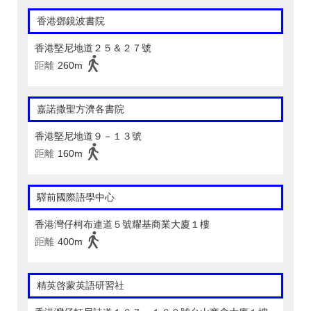
香港鄧鏡波書院
香港堅尼地道２５＆２７號
距離
260m
嘉諾撒聖方濟各書院
香港堅尼地道９－１３號
距離
160m
驛前國際語學中心
香港灣仔柯布連道５號耀基商業大廈１樓
距離
400m
精英啓蒙英語研習社