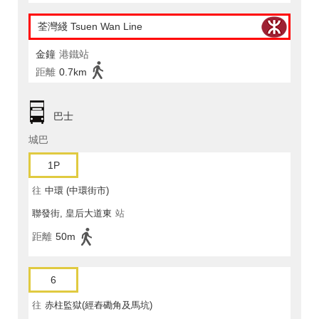
荃灣綫 Tsuen Wan Line
金鐘
港鐵站
距離
0.7km
巴士
城巴
1P
往
中環 (中環街市)
聯發街, 皇后大道東
站
距離
50m
6
往
赤柱監獄(經舂磡角及馬坑)