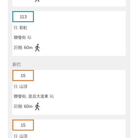
113
往
彩虹
聯發街
站
距離
60m
新巴
15
往
山頂
聯發街, 皇后大道東
站
距離
60m
15
往
山頂