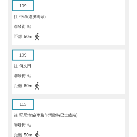
109
往
中環(港澳碼頭)
聯發街
站
距離
50m
109
往
何文田
聯發街
站
距離
60m
113
往
堅尼地城(卑路乍灣臨時巴士總站)
聯發街
站
距離
50m