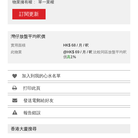
物業擁有權
單一業權
訂閱更新
灣仔放盤平均呎價
實用面積
HK$ 68 / 月 / 呎
此物業
@HK$ 69 / 月 / 呎
比較同區放盤平均呎
價
高
1%
加入到我的心水名單
打印此頁
發送電郵給好友
報告錯誤
香港大廈搜尋