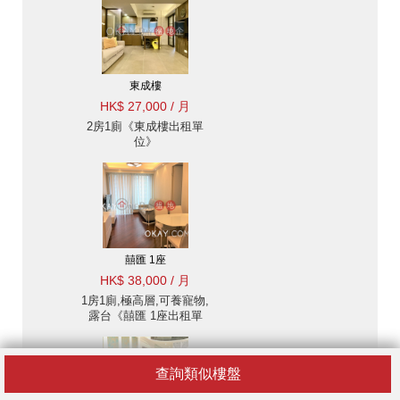
東成樓
HK$ 27,000 / 月
2房1廁《東成樓出租單
位》
囍匯 1座
HK$ 38,000 / 月
1房1廁,極高層,可養寵物,
露台《囍匯 1座出租單
位》
查詢類似樓盤