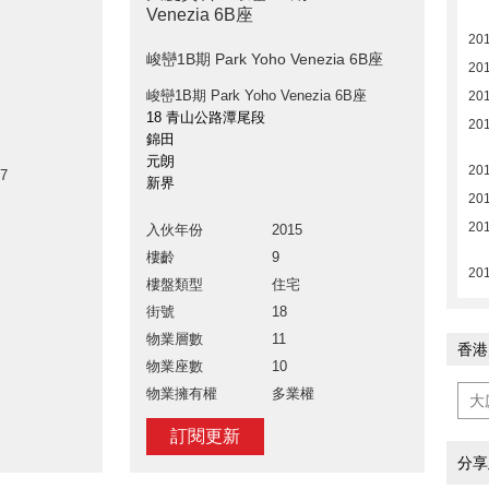
Venezia 6B座
20
峻巒1B期 Park Yoho Venezia 6B座
20
峻巒1B期 Park Yoho Venezia 6B座
20
18 青山公路潭尾段
20
錦田
元朗
20
7
新界
20
20
入伙年份
2015
樓齡
9
20
樓盤類型
住宅
街號
18
物業層數
11
香港
物業座數
10
物業擁有權
多業權
訂閱更新
分享