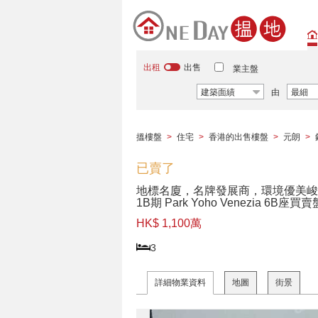
出租
出售
業主盤
建築面績
由
最細
搵樓盤
>
住宅
>
香港的出售樓盤
>
元朗
>
已賣了
地標名廈，名牌發展商，環境優美峻
1B期 Park Yoho Venezia 6B座買賣
HK$ 1,100萬
3
詳細物業資料
地圖
街景