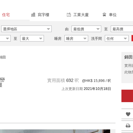
住宅
寫字樓
工業大廈
車位
選擇地區
由
最低價
至
最高價
至
最大
睡房
睡房
洗手間
任何
錦田
錦田
實用
此物
巒
實用面積
692
呎
@HK$ 15,896
/ 呎
盤
上次更新日期
2021年10月18日