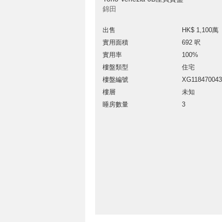
錦田
出售
HK$ 1,100萬
實用面積
692 呎
實用率
100%
樓盤類型
住宅
樓盤編號
XG118470043
樓層
未知
睡房數量
3