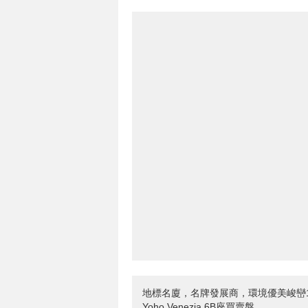
地標名廈，名牌發展商，環境優美峻巒1B
Yoho Venezia 6B座買賣盤