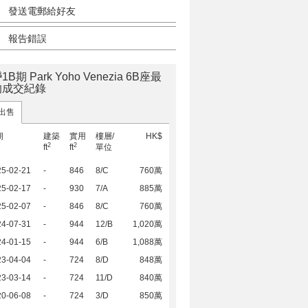
發送電郵給好友
報告錯誤
B期 Park Yoho Venezia 6B座最
的成交紀錄
出售
期
建築
實用
樓層/
HK$
2
2
ft
ft
單位
25-02-21
-
846
8/C
760萬
25-02-17
-
930
7/A
885萬
25-02-07
-
846
8/C
760萬
24-07-31
-
944
12/B
1,020萬
24-01-15
-
944
6/B
1,088萬
23-04-04
-
724
8/D
848萬
23-03-14
-
724
11/D
840萬
20-06-08
-
724
3/D
850萬