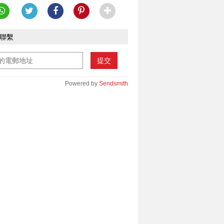
聯繫
提交
Powered by
Sendsmith