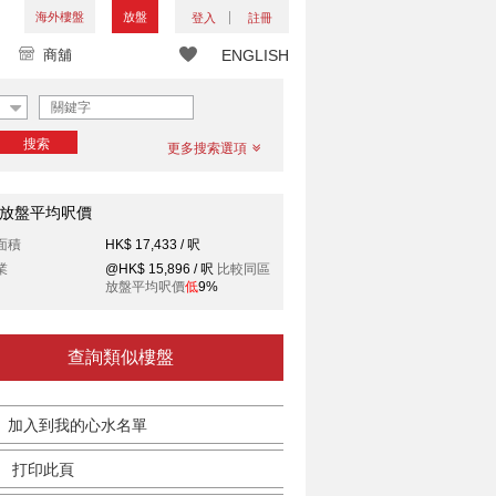
海外樓盤
放盤
登入
註冊
商舖
ENGLISH
搜索
更多搜索選項
放盤平均呎價
面積
HK$ 17,433 / 呎
業
@HK$ 15,896 / 呎
比較同區
放盤平均呎價
低
9%
查詢類似樓盤
加入到我的心水名單
打印此頁