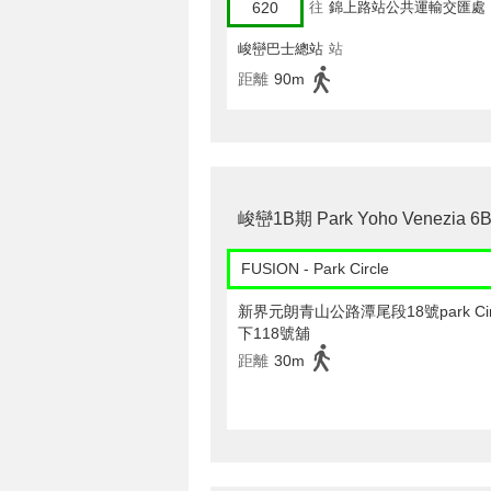
620
往
錦上路站公共運輸交匯處
峻巒巴士總站
站
距離
90m
峻巒1B期 Park Yoho Venez
FUSION - Park Circle
新界元朗青山公路潭尾段18號park Cir
下118號舖
距離
30m