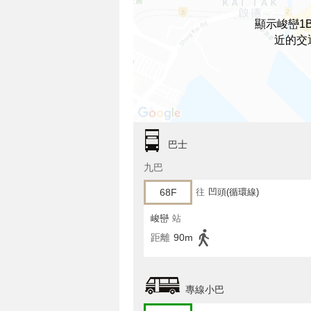
顯示峻巒1B期 
近的交
巴士
九巴
68F
往
凹頭(循環線)
峻巒
站
距離
90m
專線小巴