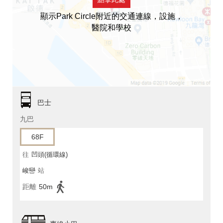
顯示Park Circle附近的交通連線，設施，
醫院和學校
巴士
九巴
68F
往
凹頭(循環線)
峻巒
站
距離
50m