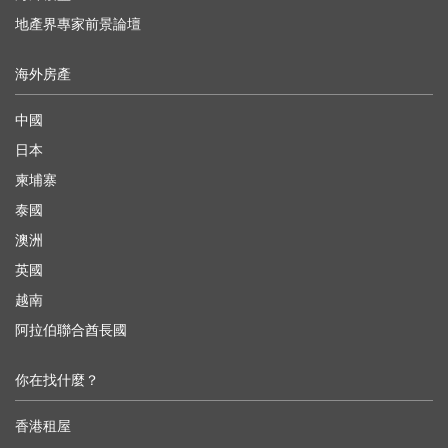
地產界專家前景論壇
海外房產
中國
日本
柬埔寨
泰國
澳洲
英國
越南
阿拉伯聯合酋長國
你在找什麼？
香港租屋