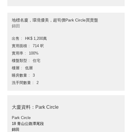
地標名廈，環境優美，超筍價Park Circle買賣盤
錦田
出售
HK$ 1,200萬
實用面積
714 呎
實用率
100%
樓盤類型
住宅
樓層
低層
睡房數量
3
洗手間數量
2
大廈資料：Park Circle
Park Circle
18 青山公路潭尾段
錦田