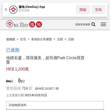
搵地 (OneDay) App
開啟
安裝
X
香港搵樓
搜索香港樓盤
Togg
navi
搵樓盤
>
住宅
>
香港的出售樓盤
>
元朗
>
元朗
已過期
地標名廈，環境優美，超筍價Park Circle買賣
盤
HK$ 1,200萬
3
2
實用面積
714
呎
@HK$ 16,807
/ 呎
上次更新日期
2021年10月31日
詳細物業資料