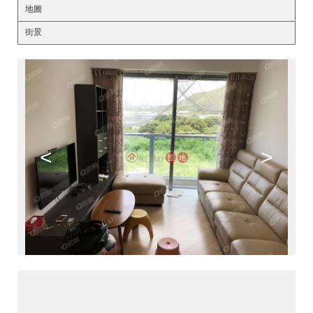
地圖
街景
<
>