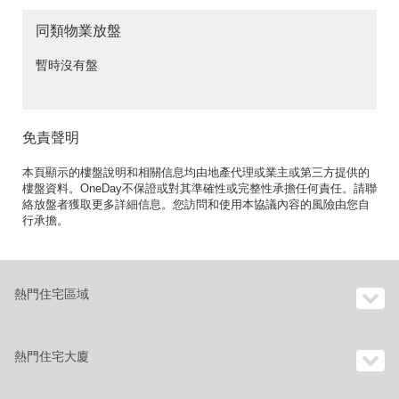
同類物業放盤
暫時沒有盤
免責聲明
本頁顯示的樓盤說明和相關信息均由地產代理或業主或第三方提供的
樓盤資料。OneDay不保證或對其準確性或完整性承擔任何責任。請聯
絡放盤者獲取更多詳細信息。您訪問和使用本協議內容的風險由您自
行承擔。
熱門住宅區域
熱門住宅大廈