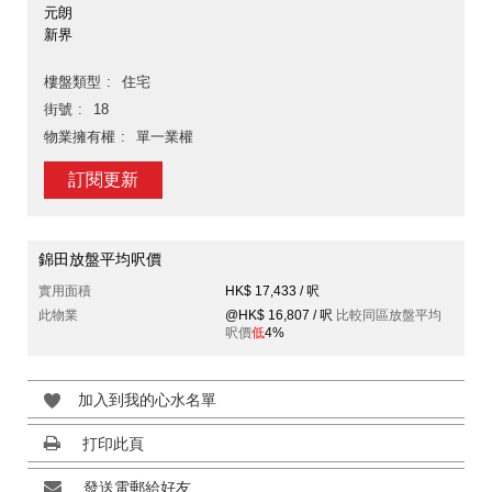
元朗
新界
樓盤類型
住宅
街號
18
物業擁有權
單一業權
訂閱更新
錦田放盤平均呎價
實用面積
HK$ 17,433 / 呎
此物業
@HK$ 16,807 / 呎
比較同區放盤平均
呎價
低
4%
加入到我的心水名單
打印此頁
發送電郵給好友