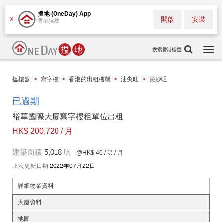
搵地 (OneDay) App
開啟
安裝
X
香港搵樓
搜索香港樓盤
Togg
navi
搵樓盤
>
寫字樓
>
香港的出租樓盤
>
油尖旺
>
尖沙咀
已過期
裕華國際大廈寫字樓租單位出租
HK$ 200,720 / 月
建築面積
5,018
呎
@HK$ 40
/ 呎 / 月
上次更新日期
2022年07月22日
詳細物業資料
大廈資料
地圖