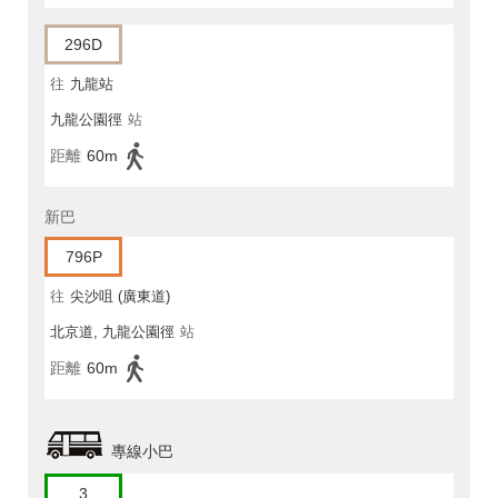
296D
往
九龍站
九龍公園徑
站
距離
60m
新巴
796P
往
尖沙咀 (廣東道)
北京道, 九龍公園徑
站
距離
60m
專線小巴
3