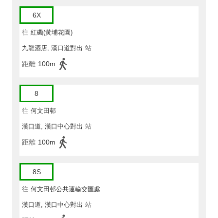
6X
往
紅磡(黃埔花園)
九龍酒店, 漢口道對出
站
距離
100m
8
往
何文田邨
漢口道, 漢口中心對出
站
距離
100m
8S
往
何文田邨公共運輸交匯處
漢口道, 漢口中心對出
站