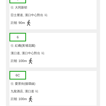
往
大同新邨
亞士厘道, 漢口中心對出
站
距離
90m
6
往
紅磡(黃埔花園)
漢口道, 漢口中心對出
站
距離
100m
6C
往
愛景街(循環線)
九龍酒店, 漢口道
站
距離
100m