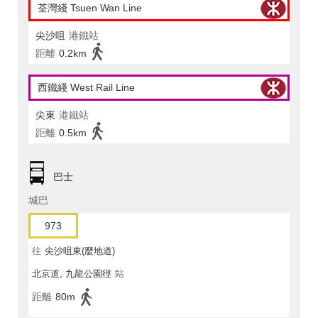
荃灣綫 Tsuen Wan Line
尖沙咀
港鐵站
距離
0.2km
西鐵綫 West Rail Line
尖東
港鐵站
距離
0.5km
巴士
城巴
973
往
尖沙咀東(麼地道)
北京道, 九龍公園徑
站
距離
80m