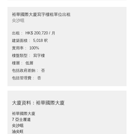
裕華國際大廈寫字樓租單位出租
尖沙咀
出租
HK$ 200,720 / 月
建築面積
5,018 呎
實用率
100%
樓盤類型
寫字樓
樓層
低層
包括政府差餉
否
包括管理費
否
大廈資料：裕華國際大廈
裕華國際大廈
7 亞士厘道
尖沙咀
油尖旺