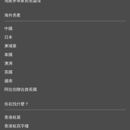
地產界專家前景論壇
海外房產
中國
日本
柬埔寨
泰國
澳洲
英國
越南
阿拉伯聯合酋長國
你在找什麼？
香港租屋
香港租寫字樓