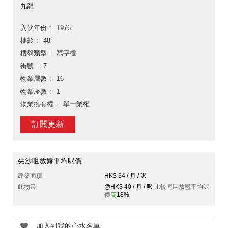
九龍
入伙年份
1976
樓齡
48
樓盤類型
寫字樓
街號
7
物業層數
16
物業座數
1
物業擁有權
單一業權
訂閱更新
尖沙咀放盤平均呎價
建築面積
HK$ 34 / 月 / 呎
此物業
@HK$ 40 / 月 / 呎
比較同區放盤平均呎
價
高
18%
加入到我的心水名單