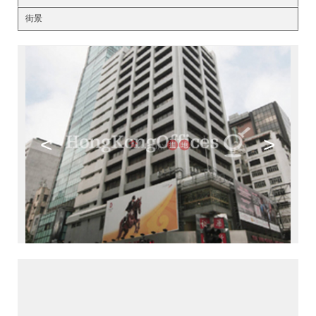
街景
<
>