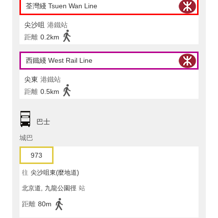
荃灣綫 Tsuen Wan Line
尖沙咀
港鐵站
距離
0.2km
西鐵綫 West Rail Line
尖東
港鐵站
距離
0.5km
巴士
城巴
973
往
尖沙咀東(麼地道)
北京道, 九龍公園徑
站
距離
80m