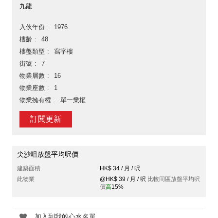
九龍
入伙年份
1976
樓齡
48
樓盤類型
寫字樓
街號
7
物業層數
16
物業座數
1
物業擁有權
單一業權
訂閱更新
尖沙咀放盤平均呎價
建築面積
HK$ 34 / 月 / 呎
此物業
@HK$ 39 / 月 / 呎
比較同區放盤平均呎
價
高
15%
加入到我的心水名單