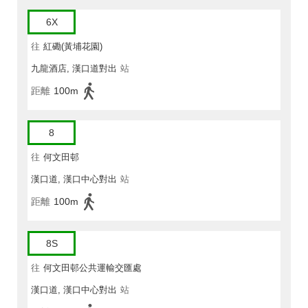
6X
往
紅磡(黃埔花園)
九龍酒店, 漢口道對出
站
距離
100m
8
往
何文田邨
漢口道, 漢口中心對出
站
距離
100m
8S
往
何文田邨公共運輸交匯處
漢口道, 漢口中心對出
站