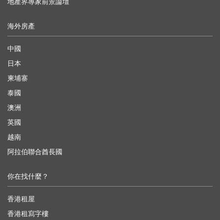
地產界專家前景論壇
海外房產
中國
日本
柬埔寨
泰國
澳洲
英國
越南
阿拉伯聯合酋長國
你在找什麼？
香港租屋
香港租寫字樓