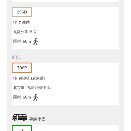
296D
往
九龍站
九龍公園徑
站
距離
60m
新巴
796P
往
尖沙咀 (廣東道)
北京道, 九龍公園徑
站
距離
60m
專線小巴
3