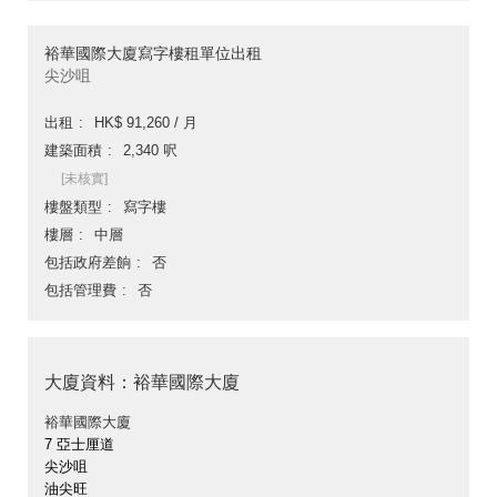
裕華國際大廈寫字樓租單位出租
尖沙咀
出租
HK$ 91,260 / 月
建築面積
2,340 呎
[未核實]
樓盤類型
寫字樓
樓層
中層
包括政府差餉
否
包括管理費
否
大廈資料：裕華國際大廈
裕華國際大廈
7 亞士厘道
尖沙咀
油尖旺