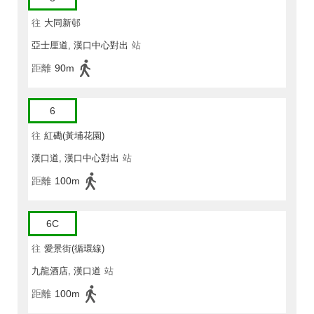
往
大同新邨
亞士厘道, 漢口中心對出
站
距離
90m
6
往
紅磡(黃埔花園)
漢口道, 漢口中心對出
站
距離
100m
6C
往
愛景街(循環線)
九龍酒店, 漢口道
站
距離
100m