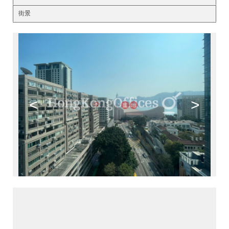
街景
<
>