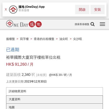
搵地 (OneDay) App
開啟
安裝
X
香港搵樓
搜索香港樓盤
Togg
navi
搵樓盤
>
寫字樓
>
香港的出租樓盤
>
油尖旺
>
尖沙咀
已過期
裕華國際大廈寫字樓租單位出租
HK$ 91,260 / 月
建築面積
2,340
呎
[未核實]
@HK$ 39
/ 呎 / 月
上次更新日期
2023年12月30日
詳細物業資料
大廈資料
地圖