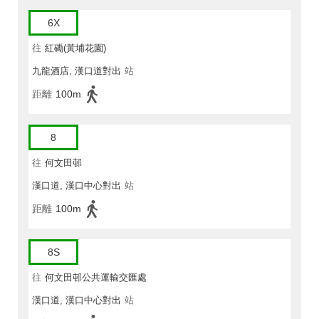
6X
往
紅磡(黃埔花園)
九龍酒店, 漢口道對出
站
距離
100m
8
往
何文田邨
漢口道, 漢口中心對出
站
距離
100m
8S
往
何文田邨公共運輸交匯處
漢口道, 漢口中心對出
站