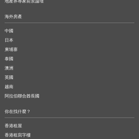
地產界專家前景論壇
海外房產
中國
日本
柬埔寨
泰國
澳洲
英國
越南
阿拉伯聯合酋長國
你在找什麼？
香港租屋
香港租寫字樓