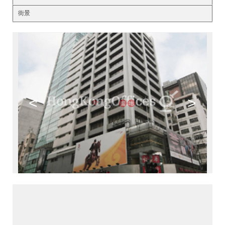
街景
<
>