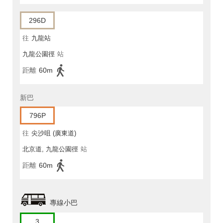
296D
往
九龍站
九龍公園徑
站
距離
60m
新巴
796P
往
尖沙咀 (廣東道)
北京道, 九龍公園徑
站
距離
60m
專線小巴
3