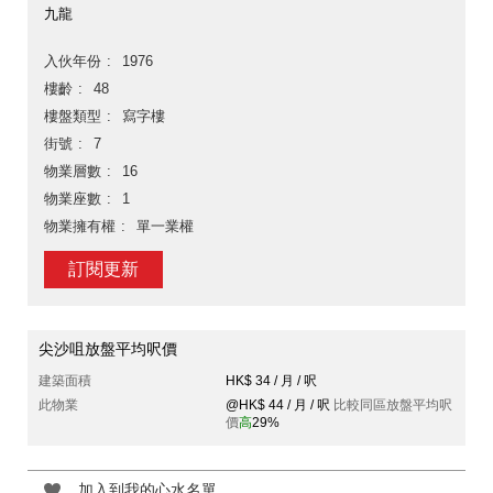
九龍
入伙年份
1976
樓齡
48
樓盤類型
寫字樓
街號
7
物業層數
16
物業座數
1
物業擁有權
單一業權
訂閱更新
尖沙咀放盤平均呎價
建築面積
HK$ 34 / 月 / 呎
此物業
@HK$ 44 / 月 / 呎
比較同區放盤平均呎
價
高
29%
加入到我的心水名單