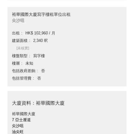
裕華國際大廈寫字樓租單位出租
尖沙咀
出租
HK$ 102,960 / 月
建築面積
2,340 呎
[未核實]
樓盤類型
寫字樓
樓層
未知
包括政府差餉
否
包括管理費
否
大廈資料：裕華國際大廈
裕華國際大廈
7 亞士厘道
尖沙咀
油尖旺