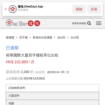
搵地 (OneDay) App
開啟
安裝
X
香港搵樓
搜索香港樓盤
Togg
navi
搵樓盤
>
寫字樓
>
香港的出租樓盤
>
油尖旺
>
尖沙咀
已過期
裕華國際大廈寫字樓租單位出租
HK$ 102,960 / 月
建築面積
2,340
呎
[未核實]
@HK$ 44
/ 呎 / 月
上次更新日期
2023年12月30日
詳細物業資料
大廈資料
地圖