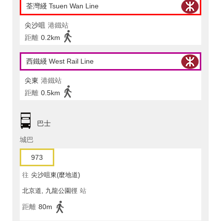
荃灣綫 Tsuen Wan Line
尖沙咀
港鐵站
距離
0.2km
西鐵綫 West Rail Line
尖東
港鐵站
距離
0.5km
巴士
城巴
973
往
尖沙咀東(麼地道)
北京道, 九龍公園徑
站
距離
80m