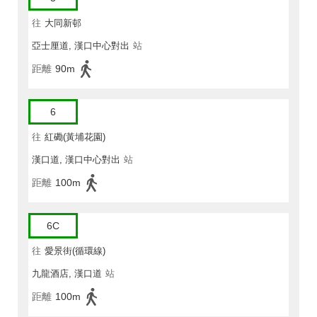
往
大同新邨
亞士厘道, 漢口中心對出
站
距離
90m
6
往
紅磡(黃埔花園)
漢口道, 漢口中心對出
站
距離
100m
6C
往
愛景街(循環線)
九龍酒店, 漢口道
站
距離
100m