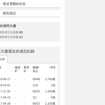
發送電郵給好友
報告錯誤
在相同大廈
業的其它出租盤
(6)
業的其它出售盤
(1)
球大廈最近的成交紀錄
出售
期
建築
實用
樓層/
HK$
2
2
ft
ft
單位
18-08-17
-
-
08/4B
5,700萬
18-03-01
-
-
21/2
1億
7-11-30
-
-
06/25
1,300萬
17-08-15
-
-
11/-
6億
17-04-28
-
-
06/15
2,165萬