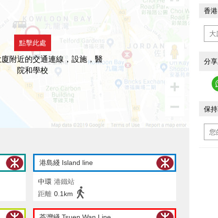
香港
點擊此處
大廈附近的交通連線，設施，醫
分享
院和學校
保持
港島綫 Island line
中環
港鐵站
距離
0.1km
荃灣綫 Tsuen Wan Line