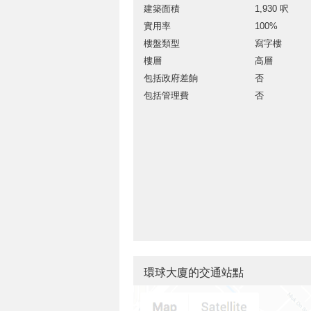
建築面積
1,930 呎
實用率
100%
樓盤類型
寫字樓
樓層
高層
包括政府差餉
否
包括管理費
否
環球大廈的交通站點