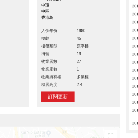
中環
201
中區
201
香港島
201
201
入伙年份
1980
樓齡
45
201
樓盤類型
寫字樓
201
街號
19
20
物業層數
27
20
物業座數
1
20
物業擁有權
多業權
20
樓層高度
2.4
20
20
訂閱更新
201
201
20