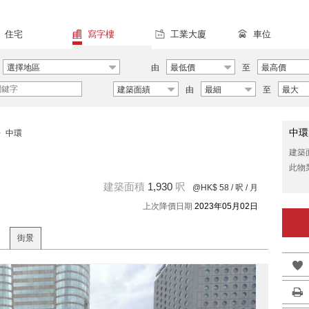
住宅
寫字樓
工業大廈
車位
選擇地區
由
最低價
至
最高價
建築面績
由
最細
至
最大
中環
>
中環
建築
此物
建築面積
1,930
呎
@HK$ 58
/ 呎 / 月
上次降價日期
2023年05月02日
街景