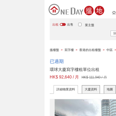
出租
出售
業主盤
搵樓盤
>
寫字樓
>
香港的出租樓盤
>
中區
已過期
環球大廈寫字樓租單位出租
HK$ 92,640 / 月
HK$ 111,940 / 月
詳細物業資料
大廈資料
地圖