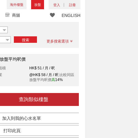
海外樓盤
放盤
登入
註冊
商舖
ENGLISH
搜索
更多搜索選項
放盤平均呎價
面積
HK$ 51 / 月 / 呎
業
@HK$ 58 / 月 / 呎
比較同區
放盤平均呎價
高
14%
查詢類似樓盤
加入到我的心水名單
打印此頁