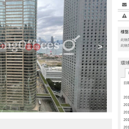
樓盤
此物
>
此物
環
日
20
20
201
20
20