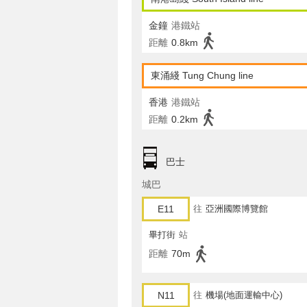
金鐘
港鐵站
距離
0.8km
東涌綫 Tung Chung line
香港
港鐵站
距離
0.2km
巴士
城巴
E11
往
亞洲國際博覽館
畢打街
站
距離
70m
N11
往
機場(地面運輸中心)