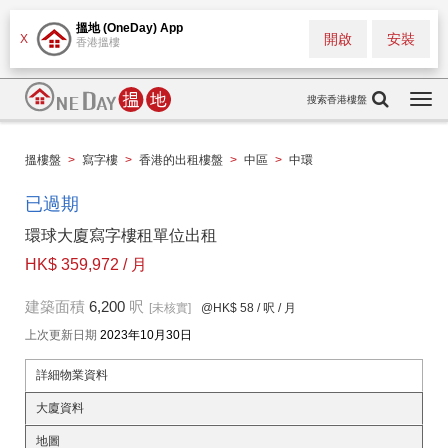
搵地 (OneDay) App
開啟
安裝
X
香港搵樓
搜索香港樓盤
Togg
navi
搵樓盤
>
寫字樓
>
香港的出租樓盤
>
中區
>
中環
已過期
環球大廈寫字樓租單位出租
HK$ 359,972 / 月
建築面積
6,200
呎
[未核實]
@HK$ 58
/ 呎 / 月
上次更新日期
2023年10月30日
詳細物業資料
大廈資料
地圖