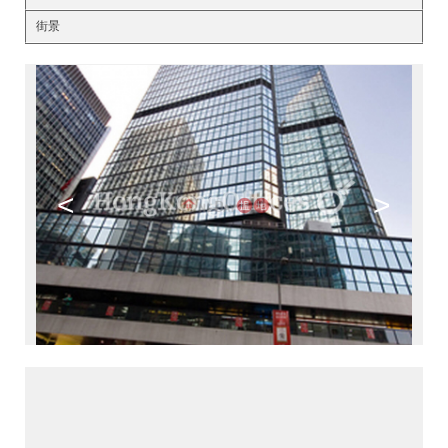
街景
<
>