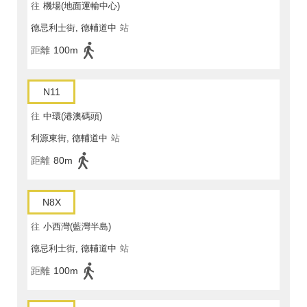
往
機場(地面運輸中心)
德忌利士街, 德輔道中
站
距離
100m
N11
往
中環(港澳碼頭)
利源東街, 德輔道中
站
距離
80m
N8X
往
小西灣(藍灣半島)
德忌利士街, 德輔道中
站
距離
100m