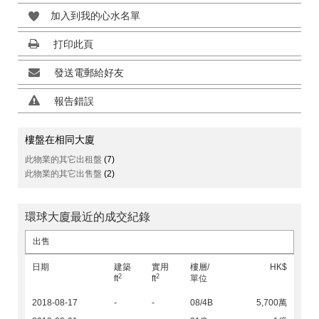
加入到我的心水名單
打印此頁
發送電郵給好友
報告錯誤
樓盤在相同大廈
此物業的其它出租盤
(7)
此物業的其它出售盤
(2)
環球大廈最近的成交紀錄
出售
日期
建築
實用
樓層/
HK$
2
2
ft
ft
單位
2018-08-17
-
-
08/4B
5,700萬