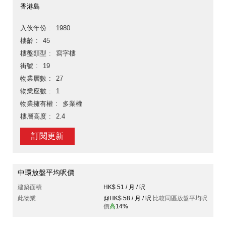
香港島
入伙年份
1980
樓齡
45
樓盤類型
寫字樓
街號
19
物業層數
27
物業座數
1
物業擁有權
多業權
樓層高度
2.4
訂閱更新
中環放盤平均呎價
建築面積
HK$ 51 / 月 / 呎
此物業
@HK$ 58 / 月 / 呎
比較同區放盤平均呎
價
高
14%