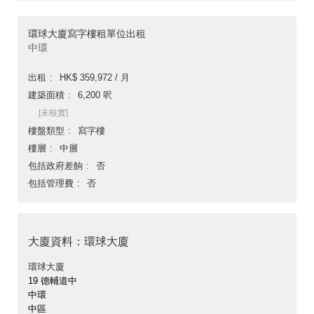
環球大廈寫字樓租單位出租
中環
出租
HK$ 359,972 / 月
建築面積
6,200 呎
[未核實]
樓盤類型
寫字樓
樓層
中層
包括政府差餉
否
包括管理費
否
大廈資料：環球大廈
環球大廈
19 德輔道中
中環
中區