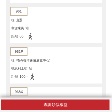
961
往
山景
利源東街
站
距離
80m
961P
往
灣仔(香港會議展覽中心)
德忌利士街
站
距離
100m
968X
往
元朗(西)總站
查詢類似樓盤
利源東街
站