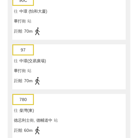
90C
往
中環 (怡和大廈)
畢打街
站
距離
70m
97
往
中環(交易廣場)
畢打街
站
距離
70m
780
往
柴灣(東)
德忌利士街, 德輔道中
站
距離
60m