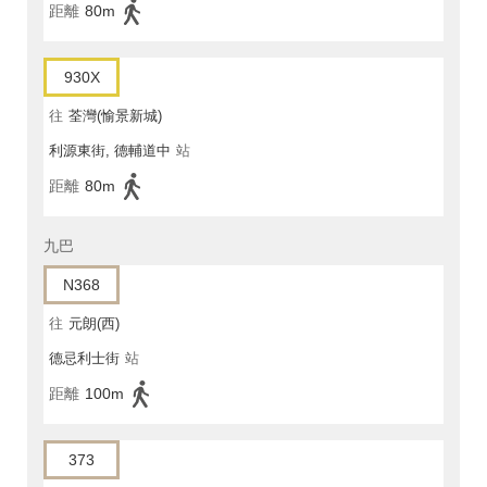
距離
80m
930X
往
荃灣(愉景新城)
利源東街, 德輔道中
站
距離
80m
九巴
N368
往
元朗(西)
德忌利士街
站
距離
100m
373