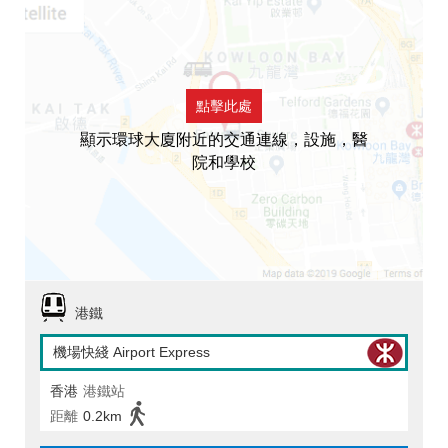
點擊此處
顯示環球大廈附近的交通連線，設施，醫
院和學校
港鐵
機場快綫 Airport Express
香港
港鐵站
距離
0.2km