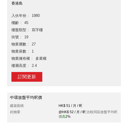
香港島
入伙年份
1980
樓齡
45
樓盤類型
寫字樓
街號
19
物業層數
27
物業座數
1
物業擁有權
多業權
樓層高度
2.4
訂閱更新
中環放盤平均呎價
建築面積
HK$ 51 / 月 / 呎
此物業
@HK$ 52 / 月 / 呎
比較同區放盤平均呎
價
高
2%