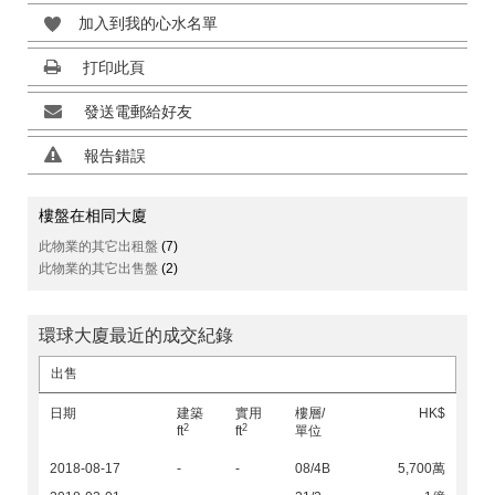
加入到我的心水名單
打印此頁
發送電郵給好友
報告錯誤
樓盤在相同大廈
此物業的其它出租盤
(7)
此物業的其它出售盤
(2)
環球大廈最近的成交紀錄
出售
日期
建築
實用
樓層/
HK$
2
2
ft
ft
單位
2018-08-17
-
-
08/4B
5,700萬