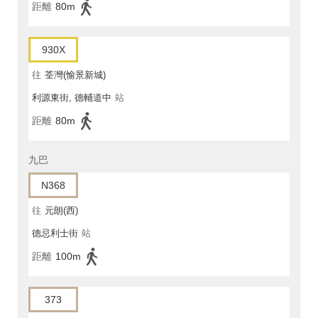
距離
80m
930X
往
荃灣(愉景新城)
利源東街, 德輔道中
站
距離
80m
九巴
N368
往
元朗(西)
德忌利士街
站
距離
100m
373