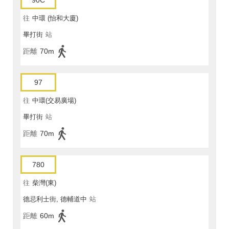
90C
往
中環 (怡和大廈)
畢打街
站
距離
70m
97
往
中環(交易廣場)
畢打街
站
距離
70m
780
往
柴灣(東)
德忌利士街, 德輔道中
站
距離
60m