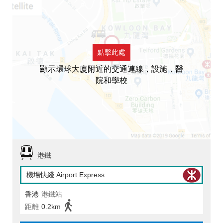
點擊此處
顯示環球大廈附近的交通連線，設施，醫
院和學校
港鐵
機場快綫 Airport Express
香港
港鐵站
距離
0.2km