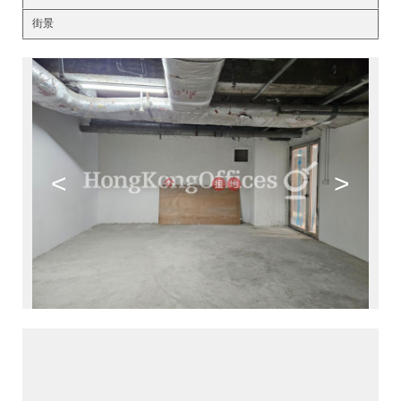
街景
<
>