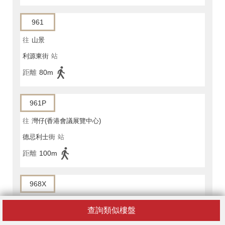
961
往
山景
利源東街
站
距離
80m
961P
往
灣仔(香港會議展覽中心)
德忌利士街
站
距離
100m
968X
往
元朗(西)總站
查詢類似樓盤
利源東街
站