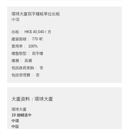
環球大廈寫字樓租單位出租
中環
出租
HK$ 40,040 / 月
建築面積
770 呎
實用率
100%
樓盤類型
寫字樓
樓層
高層
包括政府差餉
否
包括管理費
否
大廈資料：環球大廈
環球大廈
19 德輔道中
中環
中區