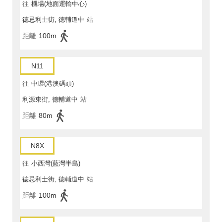
往
機場(地面運輸中心)
德忌利士街, 德輔道中
站
距離
100m
N11
往
中環(港澳碼頭)
利源東街, 德輔道中
站
距離
80m
N8X
往
小西灣(藍灣半島)
德忌利士街, 德輔道中
站
距離
100m