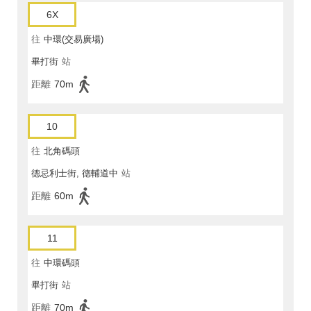
6X
往
中環(交易廣場)
畢打街
站
距離
70m
10
往
北角碼頭
德忌利士街, 德輔道中
站
距離
60m
11
往
中環碼頭
畢打街
站
距離
70m