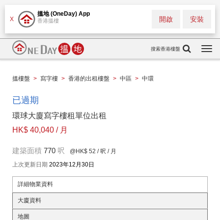
搵地 (OneDay) App
開啟
安裝
X
香港搵樓
搜索香港樓盤
Togg
navi
搵樓盤
>
寫字樓
>
香港的出租樓盤
>
中區
>
中環
已過期
環球大廈寫字樓租單位出租
HK$ 40,040 / 月
建築面積
770
呎
@HK$ 52
/ 呎 / 月
上次更新日期
2023年12月30日
詳細物業資料
大廈資料
地圖