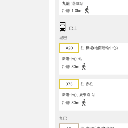
九龍
港鐵站
距離
1.0km
巴士
城巴
A20
往
機場(地面運輸中心)
新港中心
站
距離
80m
973
往
赤柱
新港中心, 廣東道
站
距離
80m
九巴