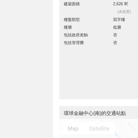
建築面積
2,626 呎
[未核實]
樓盤類型
寫字樓
樓層
低層
包括政府差餉
否
包括管理費
否
環球金融中心(南)的交通站點