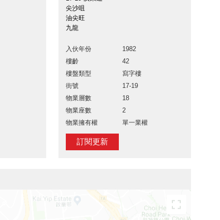
尖沙咀
油尖旺
九龍
入伙年份
1982
樓齡
42
樓盤類型
寫字樓
街號
17-19
物業層數
18
物業座數
2
物業擁有權
單一業權
訂閱更新