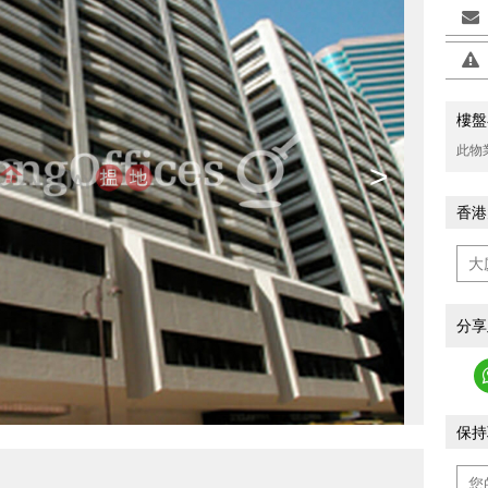
樓盤
此物
>
香港
分享
保持