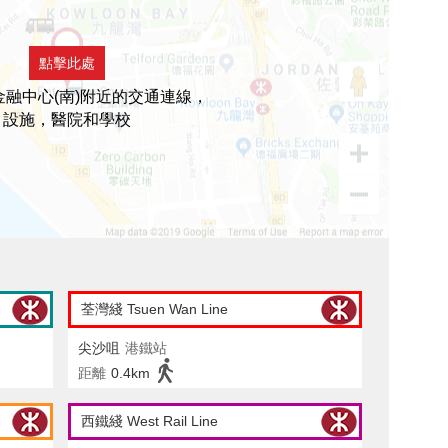
點擊此處
融中心(南)附近的交通連線，
設施，醫院和學校
荃灣綫 Tsuen Wan Line
尖沙咀
港鐵站
距離
0.4km
西鐵綫 West Rail Line