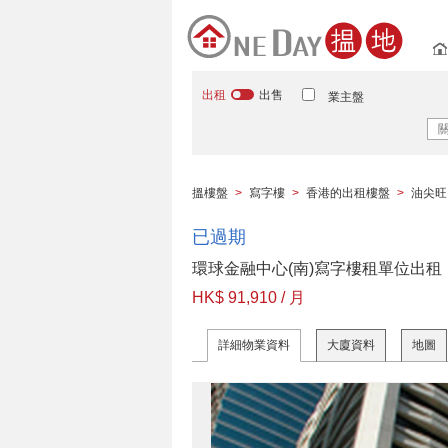
出租
出售
業主盤
搵樓盤
>
寫字樓
>
香港的出租樓盤
>
油尖旺
已過期
環球金融中心(南)寫字樓租單位出租
HK$ 91,910 / 月
詳細物業資料
大廈資料
地圖