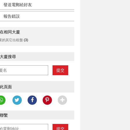
發送電郵給好友
報告錯誤
在相同大廈
業的其它出租盤
(3)
大廈搜尋
提交
此頁面
聯繫
提交