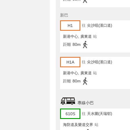
新巴
H1
往
尖沙咀(漢口道)
新港中心, 廣東道
站
距離
80m
H1A
往
尖沙咀(漢口道)
新港中心, 廣東道
站
距離
80m
專線小巴
610S
往
天水圍(天瑞邨)
海防道及樂道交界
站