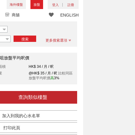
海外樓盤
放盤
登入
註冊
商舖
ENGLISH
搜索
更多搜索選項
咀放盤平均呎價
面積
HK$ 34 / 月 / 呎
業
@HK$ 35 / 月 / 呎
比較同區
放盤平均呎價
高
3%
查詢類似樓盤
加入到我的心水名單
打印此頁