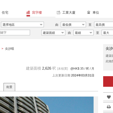
住宅
寫字樓
工業大廈
車位
選擇地區
由
最低價
至
最高價
建築面績
由
最細
至
最大
尖沙
>
尖沙咀
建築
此物
建築面積
2,626
呎
[未核實]
@HK$ 35
/ 呎 / 月
上次更新日期
2024年03月31日
街景