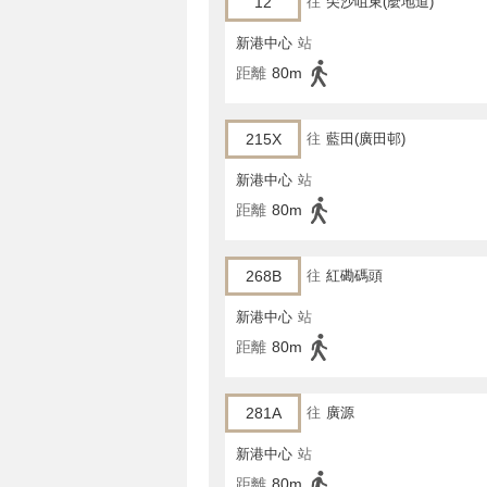
12
往
尖沙咀東(麼地道)
新港中心
站
距離
80m
215X
往
藍田(廣田邨)
新港中心
站
距離
80m
268B
往
紅磡碼頭
新港中心
站
距離
80m
281A
往
廣源
新港中心
站
距離
80m