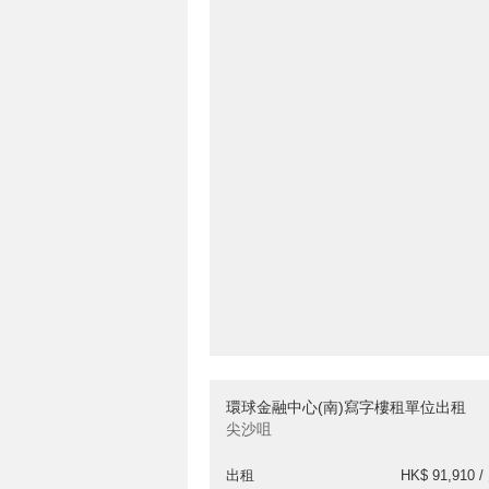
環球金融中心(南)寫字樓租單位出租
尖沙咀
出租
HK$ 91,910 /