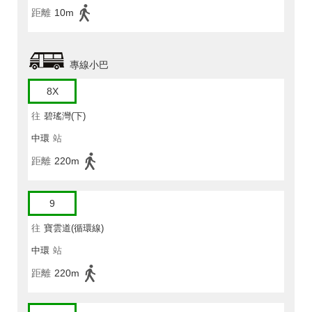
距離
10m
專線小巴
8X
往
碧瑤灣(下)
中環
站
距離
220m
9
往
寶雲道(循環線)
中環
站
距離
220m