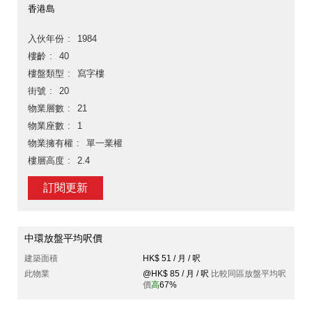
香港島
入伙年份
1984
樓齡
40
樓盤類型
寫字樓
街號
20
物業層數
21
物業座數
1
物業擁有權
單一業權
樓層高度
2.4
訂閱更新
中環放盤平均呎價
建築面積
HK$ 51 / 月 / 呎
此物業
@HK$ 85 / 月 / 呎
比較同區放盤平均呎
價
高
67%