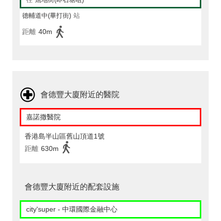
德輔道中(畢打街)
站
距離
40m
會德豐大廈附近的醫院
嘉諾撒醫院
香港島半山區舊山頂道1號
距離
630m
會德豐大廈附近的配套設施
city'super - 中環國際金融中心