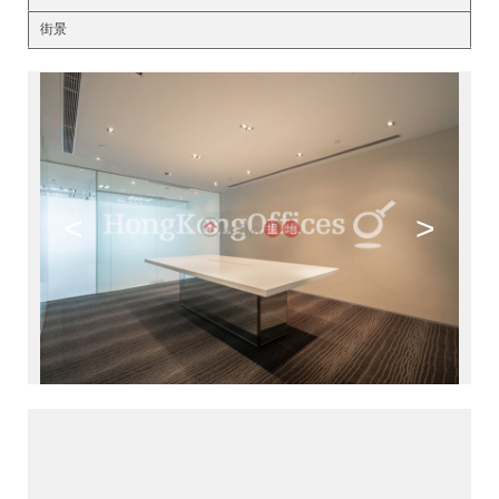
街景
<
>