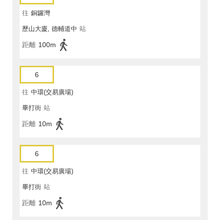
往
銅鑼灣
歷山大廈, 德輔道中
站
距離
100m
6
往
中環(交易廣場)
畢打街
站
距離
10m
6
往
中環(交易廣場)
畢打街
站
距離
10m