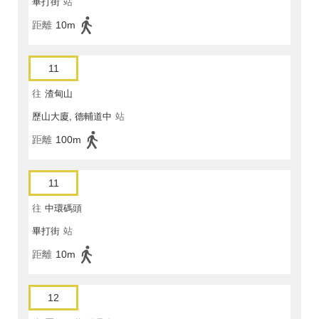
畢打街
站
距離
10m
11
往
渣甸山
歷山大廈, 德輔道中
站
距離
100m
11
往
中環碼頭
畢打街
站
距離
10m
12