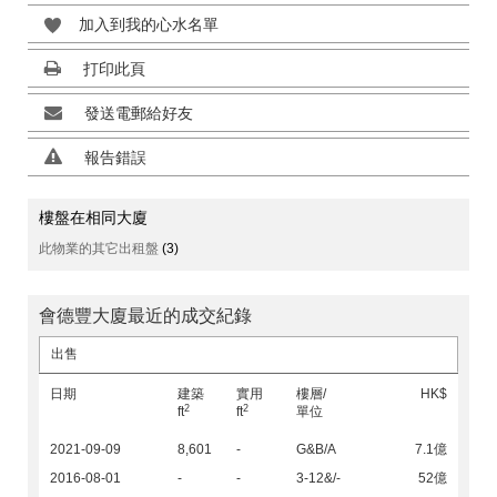
加入到我的心水名單
打印此頁
發送電郵給好友
報告錯誤
樓盤在相同大廈
此物業的其它出租盤
(3)
會德豐大廈最近的成交紀錄
出售
日期
建築
實用
樓層/
HK$
2
2
ft
ft
單位
2021-09-09
8,601
-
G&B/A
7.1億
2016-08-01
-
-
3-12&/-
52億