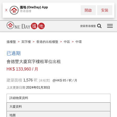
搵地 (OneDay) App
開啟
安裝
X
香港搵樓
搜索香港樓盤
Togg
navi
搵樓盤
>
寫字樓
>
香港的出租樓盤
>
中區
>
中環
已過期
會德豐大廈寫字樓租單位出租
HK$ 133,960 / 月
建築面積
1,576
呎
[未核實]
@HK$ 85
/ 呎 / 月
上次更新日期
2024年01月30日
詳細物業資料
大廈資料
地圖