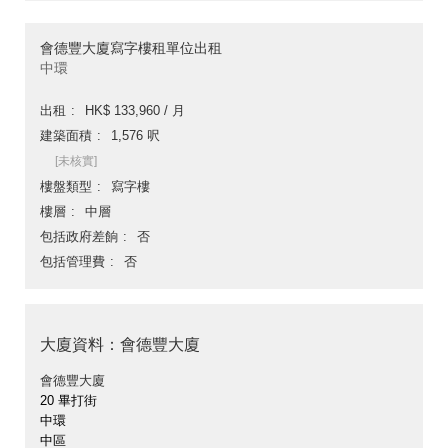
會德豐大廈寫字樓租單位出租
中環
出租
HK$ 133,960 / 月
建築面積
1,576 呎
[未核實]
樓盤類型
寫字樓
樓層
中層
包括政府差餉
否
包括管理費
否
大廈資料：會德豐大廈
會德豐大廈
20 畢打街
中環
中區