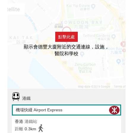
點擊此處
顯示會德豐大廈附近的交通連線，設施，
醫院和學校
港鐵
機場快綫 Airport Express
香港
港鐵站
距離
0.3km