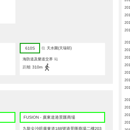
20
20
201
20
20
20
610S
往
天水圍(天瑞邨)
20
20
海防道及樂道交界
站
20
距離
310m
20
201
201
201
20
20
FUSION - 廣東道港景匯商場
20
九龍尖沙咀廣東道188號港景匯商場二樓203