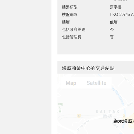
樓盤類型
寫字樓
樓盤編號
HKO-39745-
樓層
低層
包括政府差餉
否
包括管理費
否
海威商業中心的交通站點
顯示海威