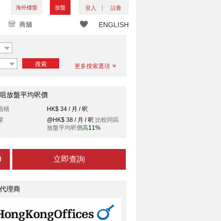
海外樓盤
放盤
登入
註冊
商舖
ENGLISH
搜索
更多搜索選項
咀放盤平均呎價
面積
HK$ 34 / 月 / 呎
業
@HK$ 38 / 月 / 呎
比較同區
放盤平均呎價
高
11%
立即查詢
代理商