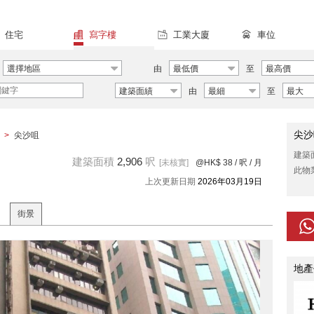
住宅
寫字樓
工業大廈
車位
選擇地區
由
最低價
至
最高價
建築面績
由
最細
至
最大
尖沙
>
尖沙咀
建築
建築面積
2,906
呎
[未核實]
@HK$ 38
/ 呎 / 月
此物
上次更新日期
2026年03月19日
街景
地產