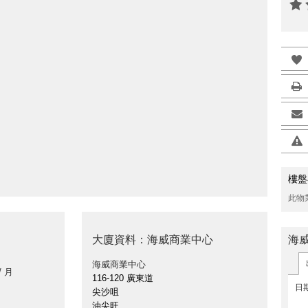
樓盤
此物
大廈資料：海威商業中心
海
海威商業中心
/ 月
116-120 廣東道
日
尖沙咀
油尖旺