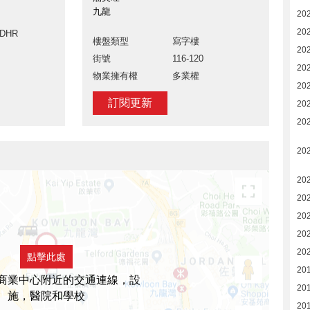
九龍
202
202
ADHR
樓盤類型
寫字樓
20
街號
116-120
20
物業擁有權
多業權
20
訂閱更新
20
20
20
202
202
20
20
20
點擊此處
20
商業中心附近的交通連線，設
20
施，醫院和學校
20