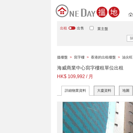
出租
出售
業主盤
搵樓盤
>
寫字樓
>
香港的出租樓盤
>
油尖旺
海威商業中心寫字樓租單位出租
HK$ 109,992 / 月
詳細物業資料
大廈資料
地圖