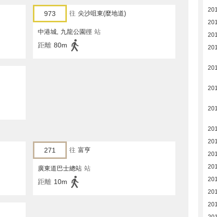
20
973
往
尖沙咀東(麼地道)
20
中港城, 九龍公園徑
站
20
距離
80m
20
20
20
20
20
20
271
往
富亨
20
20
廣東道巴士總站
站
20
距離
10m
20
20