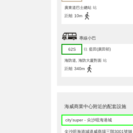
廣東道巴士總站
站
距離
10m
專線小巴
62S
往
藍田(廣田邨)
海防道, 海防大廈對面
站
距離
340m
海威商業中心附近的配套設施
city'super - 尖沙咀海港城
尖沙咀海港城港威商場三階3001號舖