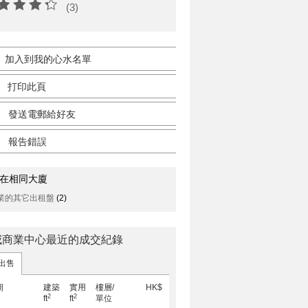
(3)
加入到我的心水名單
打印此頁
發送電郵給好友
報告錯誤
在相同大廈
業的其它出租盤
(2)
威商業中心最近的成交紀錄
出售
期
建築
實用
樓層/
HK$
2
2
ft
ft
單位