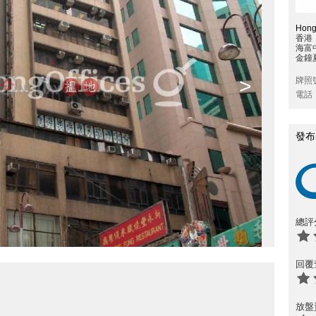
Hong
香港
海富
金鐘
>
牌照
電話
發布
總評
回覆
放盤