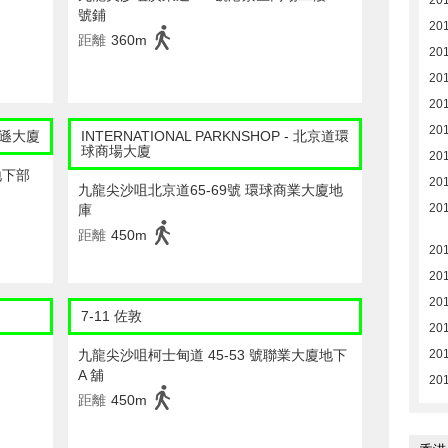
20
號鋪
20
距離
360m
20
20
20
20
 文遜大廈
INTERNATIONAL PARKNSHOP - 北京道環
球商場大廈
20
地下部
20
九龍尖沙咀北京道65-69號 環球商業大廈地
20
庫
距離
450m
20
20
20
7-11 佐敦
20
九龍尖沙咀柯士甸道 45-53 號聯業大廈地下
20
A 舖
20
距離
450m