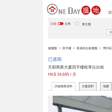
出租
出售
業主盤
搵樓盤
>
寫字樓
>
香港的出租樓盤
>
灣仔區
已過期
天廚商業大廈寫字樓租單位出租
HK$ 34,695 / 月
詳細物業資料
大廈資料
地圖