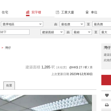
住宅
寫字樓
工業大廈
車位
選擇地區
由
最低價
至
最高價
建築面績
由
最細
至
最大
灣仔
>
灣仔
建築
此物
建築面積
1,285
呎
[未核實]
@HK$ 27
/ 呎 / 月
上次更新日期
2023年12月30日
街景