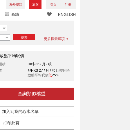
海外樓盤
放盤
登入
註冊
商舖
ENGLISH
搜索
更多搜索選項
放盤平均呎價
面積
HK$ 36 / 月 / 呎
業
@HK$ 27 / 月 / 呎
比較同區
放盤平均呎價
低
25%
查詢類似樓盤
加入到我的心水名單
打印此頁