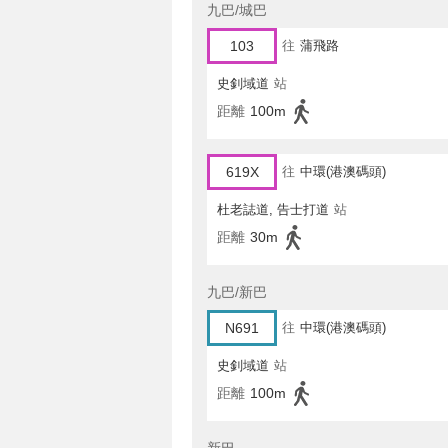
九巴/城巴
103
往
蒲飛路
史釗域道
站
距離
100m
619X
往
中環(港澳碼頭)
杜老誌道, 告士打道
站
距離
30m
九巴/新巴
N691
往
中環(港澳碼頭)
史釗域道
站
距離
100m