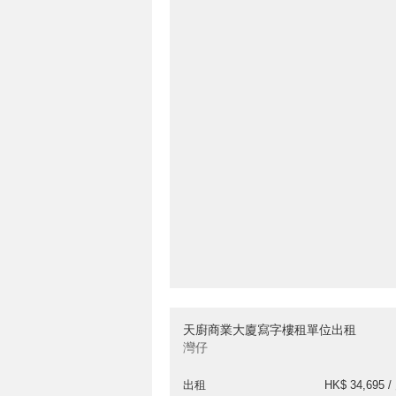
天廚商業大廈寫字樓租單位出租
灣仔
出租
HK$ 34,695 /