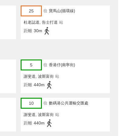
25
往
寶馬山(循環線)
杜老誌道, 告士打道
站
距離
30m
5
往
香港仔(南寧街)
謝斐道, 波斯富街
站
距離
440m
10
往
數碼港公共運輸交匯處
謝斐道, 波斯富街
站
距離
440m