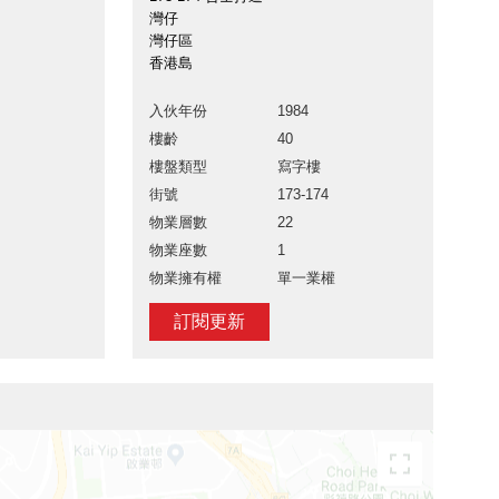
灣仔
灣仔區
香港島
入伙年份
1984
樓齡
40
樓盤類型
寫字樓
街號
173-174
物業層數
22
物業座數
1
物業擁有權
單一業權
訂閱更新