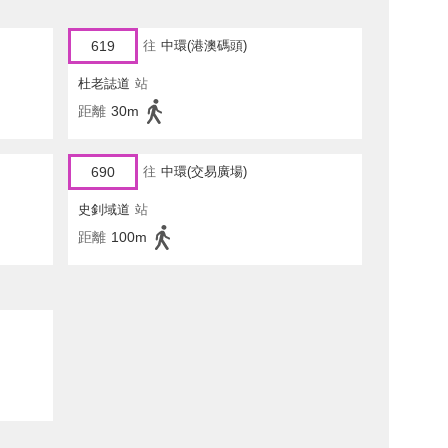
619
往
中環(港澳碼頭)
杜老誌道
站
距離
30m
690
往
中環(交易廣場)
史釗域道
站
距離
100m