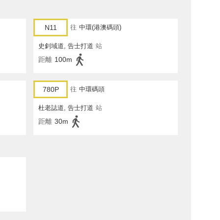
N11
往
中環(港澳碼頭)
史釗域道, 告士打道
站
距離
100m
780P
往
中環碼頭
杜老誌道, 告士打道
站
距離
30m