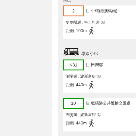
新巴
2
往
中環(港澳碼頭)
史釗域道, 告士打道
站
距離
100m
專線小巴
N31
往
田灣邨
謝斐道, 波斯富街
站
距離
440m
10
往
數碼港公共運輸交匯處
謝斐道, 波斯富街
站
距離
440m