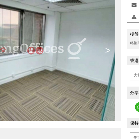
樓盤
此物
>
香港
分享
保持