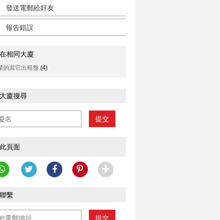
發送電郵給好友
報告錯誤
在相同大廈
業的其它出租盤
(4)
大廈搜尋
提交
此頁面
聯繫
提交