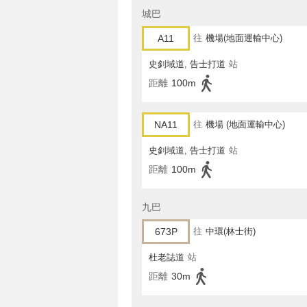
城巴
A11
往
機場(地面運輸中心)
史釗域道, 告士打道
站
距離
100m
NA11
往
機場 (地面運輸中心)
史釗域道, 告士打道
站
距離
100m
九巴
673P
往
中環(林士街)
杜老誌道
站
距離
30m