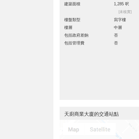
建築面積
1,285 呎
[未核實]
樓盤類型
寫字樓
樓層
中層
包括政府差餉
否
包括管理費
否
天廚商業大廈的交通站點