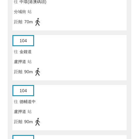
往
中環(港澳碼頭)
分域街
站
距離
70m
104
往
金鐘道
盧押道
站
距離
90m
104
往
德輔道中
盧押道
站
距離
90m