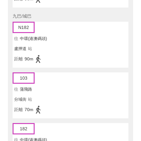
九巴/城巴
N182
往
中環(港澳碼頭)
盧押道
站
距離
90m
103
往
蒲飛路
分域街
站
距離
70m
182
往
中環(港澳碼頭)