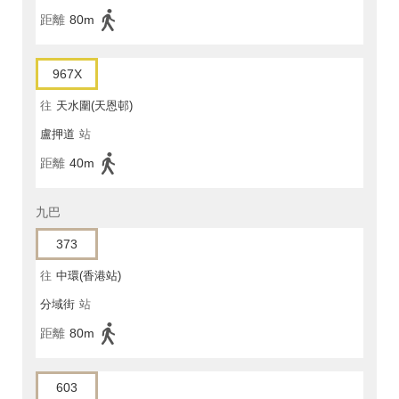
距離
80m
967X
往
天水圍(天恩邨)
盧押道
站
距離
40m
九巴
373
往
中環(香港站)
分域街
站
距離
80m
603