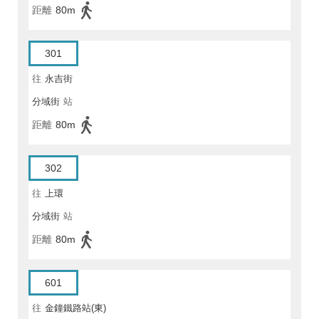
距離
80m
301
往
永吉街
分域街
站
距離
80m
302
往
上環
分域街
站
距離
80m
601
往
金鐘鐵路站(東)