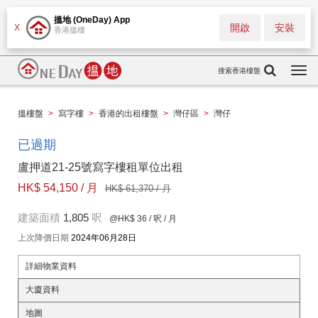
搵地 (OneDay) App
開啟
安裝
X
香港搵樓
搜索香港樓盤
Togg
navi
搵樓盤
>
寫字樓
>
香港的出租樓盤
>
灣仔區
>
灣仔
已過期
盧押道21-25號寫字樓租單位出租
HK$ 54,150 / 月
HK$ 61,370 / 月
建築面積
1,805
呎
@HK$ 36
/ 呎 / 月
上次降價日期
2024年06月28日
詳細物業資料
大廈資料
地圖