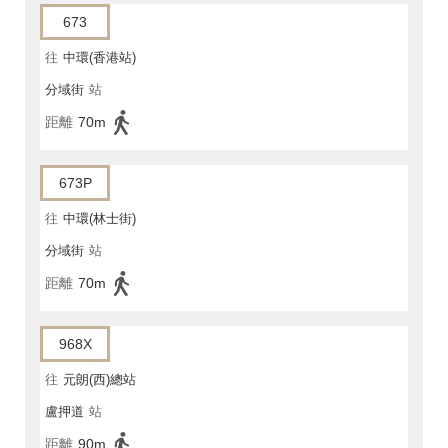
673
往
中環(香港站)
分域街
站
距離
70m
673P
往
中環(林士街)
分域街
站
距離
70m
968X
往
元朗(西)總站
盧押道
站
距離
90m