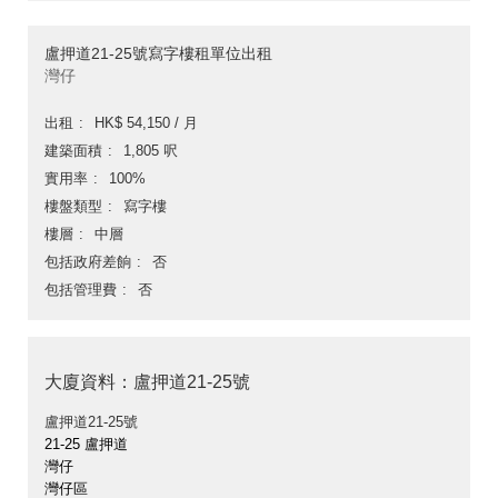
盧押道21-25號寫字樓租單位出租
灣仔
出租
HK$ 54,150 / 月
建築面積
1,805 呎
實用率
100%
樓盤類型
寫字樓
樓層
中層
包括政府差餉
否
包括管理費
否
大廈資料：盧押道21-25號
盧押道21-25號
21-25 盧押道
灣仔
灣仔區