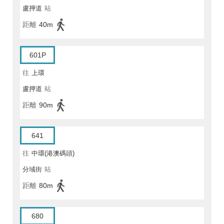
盧押道
站
距離
40m
601P
往
上環
盧押道
站
距離
90m
641
往
中環(港澳碼頭)
分域街
站
距離
80m
680