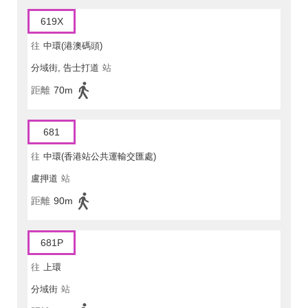
619X
往
中環(港澳碼頭)
分域街, 告士打道
站
距離
70m
681
往
中環(香港站公共運輸交匯處)
盧押道
站
距離
90m
681P
往
上環
分域街
站