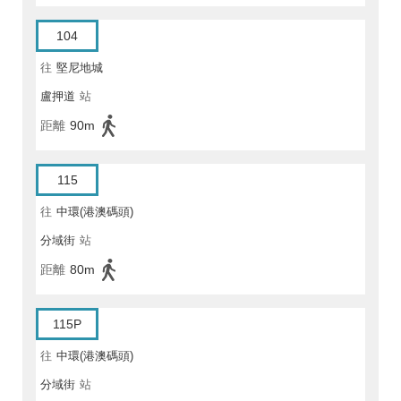
104
往
堅尼地城
盧押道
站
距離
90m
115
往
中環(港澳碼頭)
分域街
站
距離
80m
115P
往
中環(港澳碼頭)
分域街
站