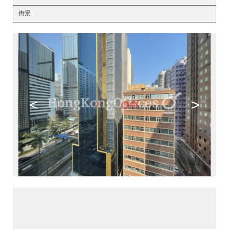
街景
<
>