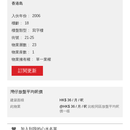
香港島
入伙年份
2006
樓齡
18
樓盤類型
寫字樓
街號
21-25
物業層數
23
物業座數
1
物業擁有權
單一業權
訂閱更新
灣仔放盤平均呎價
建築面積
HK$ 36 / 月 / 呎
此物業
@HK$ 36 / 月 / 呎
比較同區放盤平均呎
價一樣
加入到我的心水名單