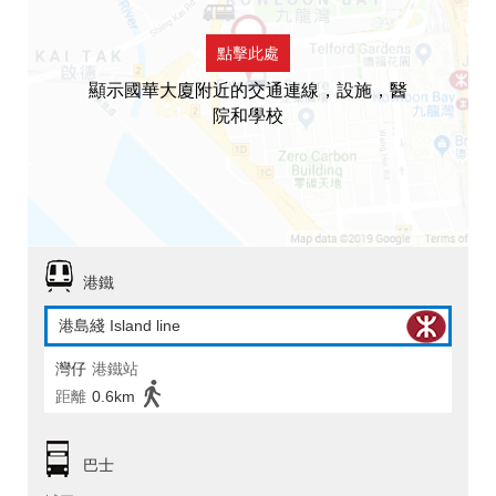
點擊此處
顯示國華大廈附近的交通連線，設施，醫
院和學校
港鐵
港島綫 Island line
灣仔
港鐵站
距離
0.6km
巴士