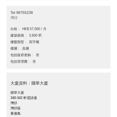
Tel 98755238
灣仔
出租
HK$ 57,000 / 月
建築面積
3,600 呎
樓盤類型
寫字樓
樓層
高層
包括政府差餉
否
包括管理費
否
大廈資料：國華大廈
國華大廈
340-342 軒尼詩道
灣仔
灣仔區
香港島