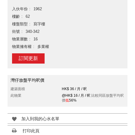
入伙年份
1962
樓齡
62
樓盤類型
寫字樓
街號
340-342
物業層數
16
物業擁有權
多業權
訂閱更新
灣仔放盤平均呎價
建築面積
HK$ 36 / 月 / 呎
此物業
@HK$ 16 / 月 / 呎
比較同區放盤平均呎
價
低
56%
加入到我的心水名單
打印此頁