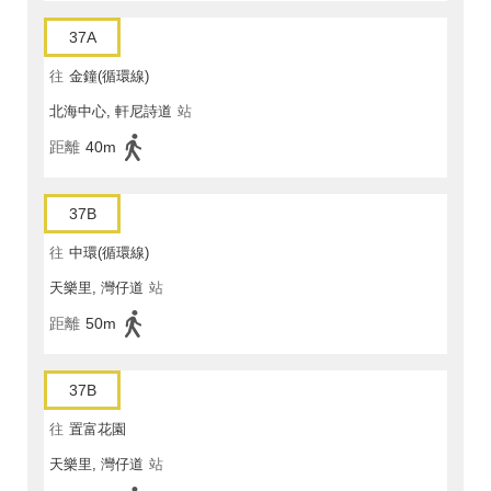
37A
往
金鐘(循環線)
北海中心, 軒尼詩道
站
距離
40m
37B
往
中環(循環線)
天樂里, 灣仔道
站
距離
50m
37B
往
置富花園
天樂里, 灣仔道
站