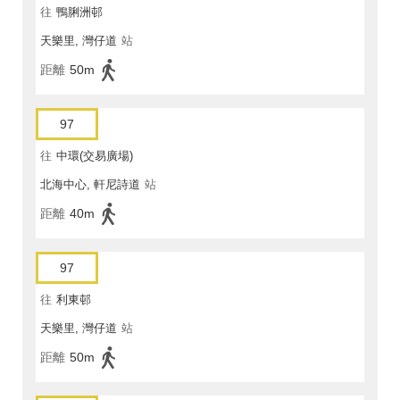
往
鴨脷洲邨
天樂里, 灣仔道
站
距離
50m
97
往
中環(交易廣場)
北海中心, 軒尼詩道
站
距離
40m
97
往
利東邨
天樂里, 灣仔道
站
距離
50m