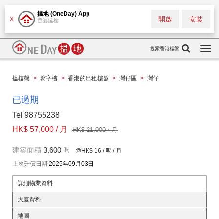
搵地 (OneDay) App
開啟
安裝
X
香港搵樓
搜索香港樓盤
Togg
navi
搵樓盤
>
寫字樓
>
香港的出租樓盤
>
灣仔區
>
灣仔
已過期
Tel 98755238
HK$ 57,000 / 月
HK$ 21,900 / 月
建築面積
3,600
呎
@HK$ 16
/ 呎 / 月
上次升價日期
2025年09月03日
詳細物業資料
大廈資料
地圖