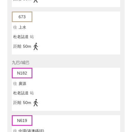
673
往
上水
杜老誌道
站
距離
50m
九巴/城巴
N182
往
廣源
杜老誌道
站
距離
50m
N619
往
中環(港澳碼頭)