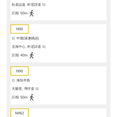
杜老誌道, 軒尼詩道
站
距離
50m
N90
往
中環(港澳碼頭)
北海中心, 軒尼詩道
站
距離
40m
N90
往
海怡半島
天樂里, 灣仔道
站
距離
50m
N962