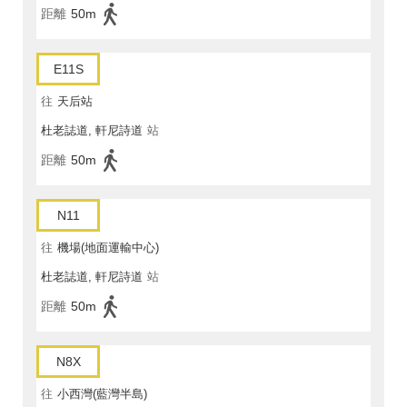
距離
50m
E11S
往
天后站
杜老誌道, 軒尼詩道
站
距離
50m
N11
往
機場(地面運輸中心)
杜老誌道, 軒尼詩道
站
距離
50m
N8X
往
小西灣(藍灣半島)