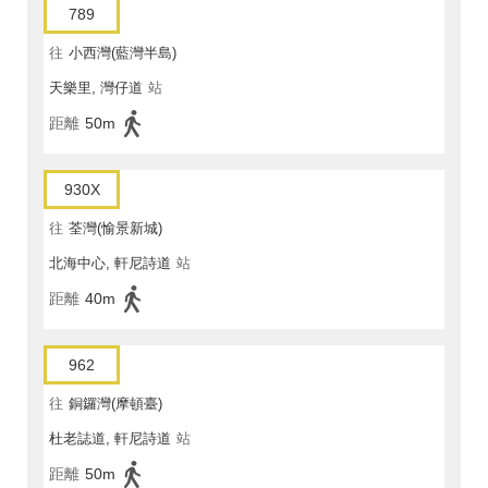
789
往
小西灣(藍灣半島)
天樂里, 灣仔道
站
距離
50m
930X
往
荃灣(愉景新城)
北海中心, 軒尼詩道
站
距離
40m
962
往
銅鑼灣(摩頓臺)
杜老誌道, 軒尼詩道
站
距離
50m