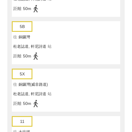
距離
50m
5B
往
銅鑼灣
杜老誌道, 軒尼詩道
站
距離
50m
5X
往
銅鑼灣(威非路道)
杜老誌道, 軒尼詩道
站
距離
50m
11
往
大坑徑