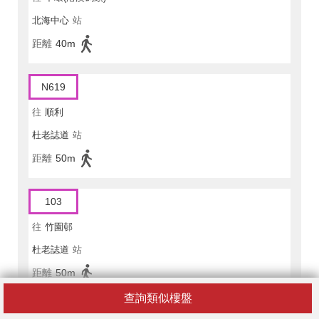
北海中心
站
距離
40m
N619
往
順利
杜老誌道
站
距離
50m
103
往
竹園邨
杜老誌道
站
距離
50m
查詢類似樓盤
619