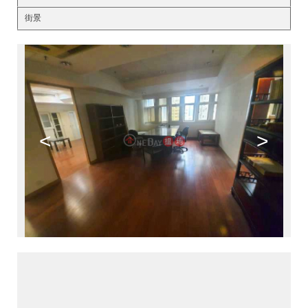
街景
<
>