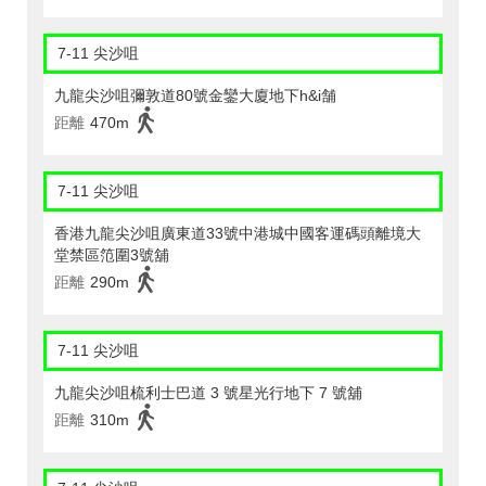
7-11 尖沙咀
九龍尖沙咀彌敦道80號金鑾大廈地下h&i舗
距離
470m
7-11 尖沙咀
香港九龍尖沙咀廣東道33號中港城中國客運碼頭離境大
堂禁區笵圍3號舖
距離
290m
7-11 尖沙咀
九龍尖沙咀梳利士巴道 3 號星光行地下 7 號舖
距離
310m