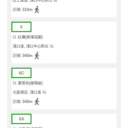
亞士厘道, 漢口中心對出
站
距離
310m
6
往
紅磡(黃埔花園)
漢口道, 漢口中心對出
站
距離
340m
6C
往
愛景街(循環線)
九龍酒店, 漢口道
站
距離
340m
6X