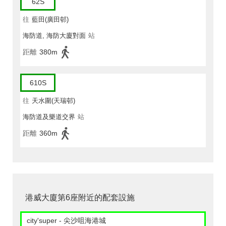
62S
往
藍田(廣田邨)
海防道, 海防大廈對面
站
距離
380m
610S
往
天水圍(天瑞邨)
海防道及樂道交界
站
距離
360m
港威大廈第6座附近的配套設施
city'super - 尖沙咀海港城