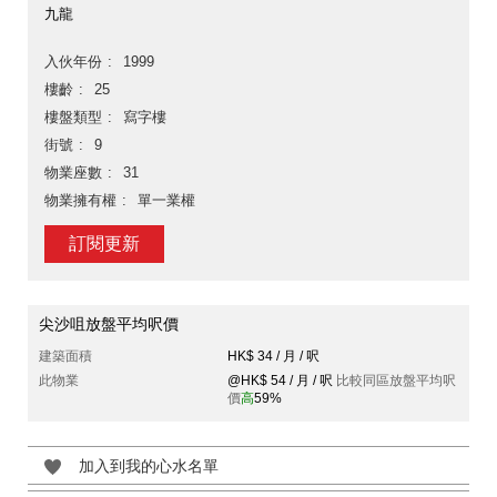
九龍
入伙年份
1999
樓齡
25
樓盤類型
寫字樓
街號
9
物業座數
31
物業擁有權
單一業權
訂閱更新
尖沙咀放盤平均呎價
建築面積
HK$ 34 / 月 / 呎
此物業
@HK$ 54 / 月 / 呎
比較同區放盤平均呎
價
高
59%
加入到我的心水名單