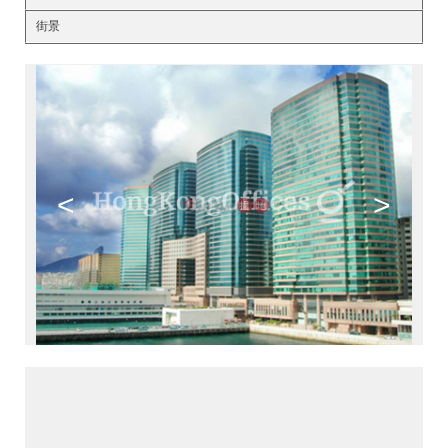
街景
<
>