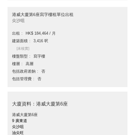
港威大廈第6座寫字樓租單位出租
尖沙咀
出租
HK$ 184,464 / 月
建築面積
3,416 呎
[未核實]
樓盤類型
寫字樓
樓層
高層
包括政府差餉
否
包括管理費
否
大廈資料：港威大廈第6座
港威大廈第6座
9 廣東道
尖沙咀
油尖旺