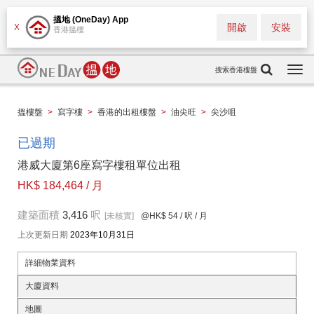
搵地 (OneDay) App
開啟
安裝
X
香港搵樓
搜索香港樓盤
Togg
navi
搵樓盤
>
寫字樓
>
香港的出租樓盤
>
油尖旺
>
尖沙咀
已過期
港威大廈第6座寫字樓租單位出租
HK$ 184,464 / 月
建築面積
3,416
呎
[未核實]
@HK$ 54
/ 呎 / 月
上次更新日期
2023年10月31日
詳細物業資料
大廈資料
地圖