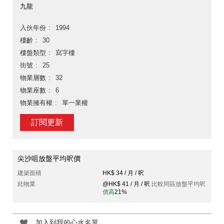
九龍
入伙年份
1994
樓齡
30
樓盤類型
寫字樓
街號
25
物業層數
32
物業座數
6
物業擁有權
單一業權
訂閱更新
尖沙咀放盤平均呎價
建築面積
HK$ 34 / 月 / 呎
此物業
@HK$ 41 / 月 / 呎
比較同區放盤平均呎
價
高
21%
加入到我的心水名單