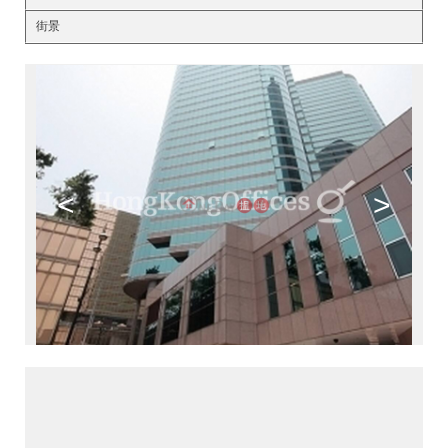
街景
<
>