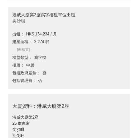
港威大廈第2座寫字樓租單位出租
尖沙咀
出租
HK$ 134,234 / 月
建築面積
3,274 呎
[未核實]
樓盤類型
寫字樓
樓層
中層
包括政府差餉
否
包括管理費
否
大廈資料：港威大廈第2座
港威大廈第2座
25 廣東道
尖沙咀
油尖旺