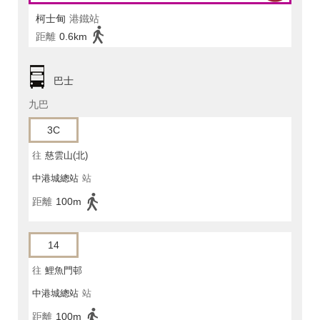
柯士甸
港鐵站
距離
0.6km
巴士
九巴
3C
往
慈雲山(北)
中港城總站
站
距離
100m
14
往
鯉魚門邨
中港城總站
站
距離
100m