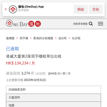
搵地 (OneDay) App
開啟
安裝
X
香港搵樓
搜索香港樓盤
Togg
navi
搵樓盤
>
寫字樓
>
香港的出租樓盤
>
油尖旺
>
尖沙咀
已過期
港威大廈第2座寫字樓租單位出租
HK$ 134,234 / 月
建築面積
3,274
呎
[未核實]
@HK$ 41
/ 呎 / 月
上次更新日期
2023年10月31日
詳細物業資料
大廈資料
地圖