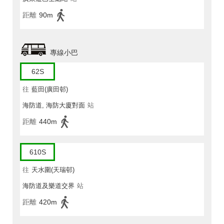
距離
90m
專線小巴
62S
往
藍田(廣田邨)
海防道, 海防大廈對面
站
距離
440m
610S
往
天水圍(天瑞邨)
海防道及樂道交界
站
距離
420m