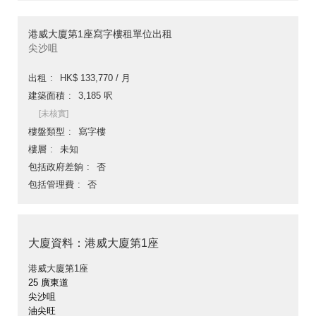
港威大廈第1座寫字樓租單位出租
尖沙咀
出租
HK$ 133,770 / 月
建築面積
3,185 呎
[未核實]
樓盤類型
寫字樓
樓層
未知
包括政府差餉
否
包括管理費
否
大廈資料：港威大廈第1座
港威大廈第1座
25 廣東道
尖沙咀
油尖旺