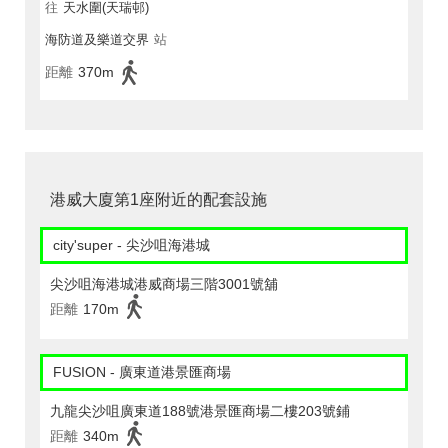
往
天水圍(天瑞邨)
海防道及樂道交界
站
距離
370m
港威大廈第1座附近的配套設施
city'super - 尖沙咀海港城
尖沙咀海港城港威商場三階3001號舖
距離
170m
FUSION - 廣東道港景匯商場
九龍尖沙咀廣東道188號港景匯商場二樓203號鋪
距離
340m