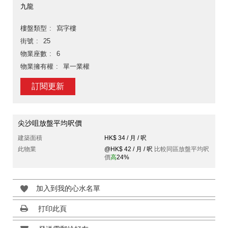
九龍
樓盤類型
寫字樓
街號
25
物業座數
6
物業擁有權
單一業權
訂閱更新
尖沙咀放盤平均呎價
建築面積
HK$ 34 / 月 / 呎
此物業
@HK$ 42 / 月 / 呎
比較同區放盤平均呎
價
高
24%
加入到我的心水名單
打印此頁