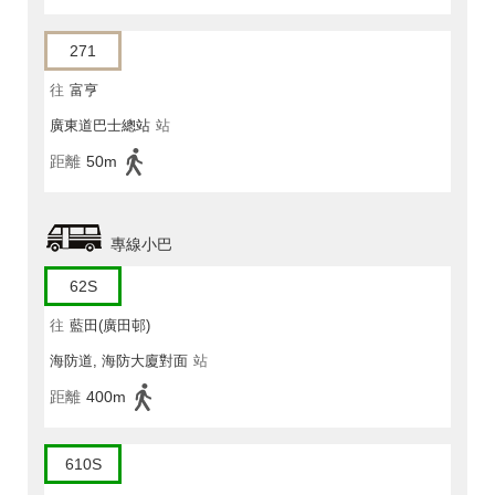
271
往
富亨
廣東道巴士總站
站
距離
50m
專線小巴
62S
往
藍田(廣田邨)
海防道, 海防大廈對面
站
距離
400m
610S