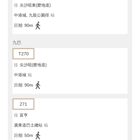
往
尖沙咀東(麼地道)
中港城, 九龍公園徑
站
距離
90m
九巴
T270
往
尖沙咀(麼地道)
中港城
站
距離
90m
271
往
富亨
廣東道巴士總站
站
距離
50m