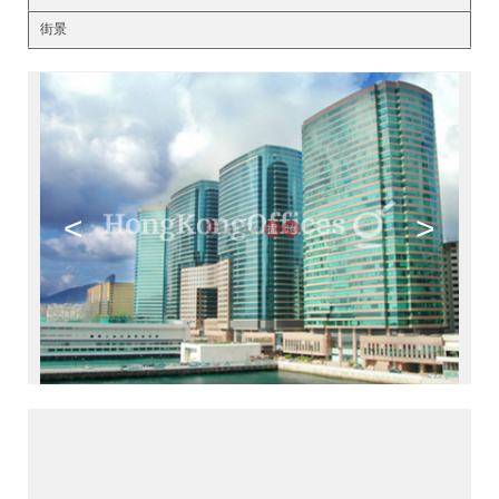
街景
<
>