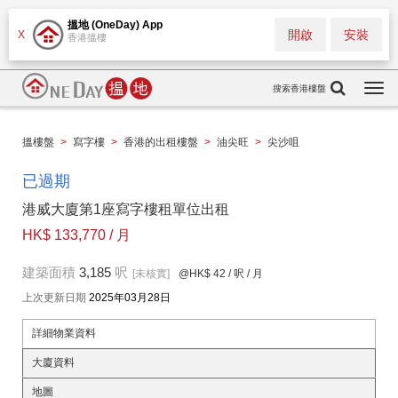
搵地 (OneDay) App
開啟
安裝
X
香港搵樓
搜索香港樓盤
Togg
navi
搵樓盤
>
寫字樓
>
香港的出租樓盤
>
油尖旺
>
尖沙咀
已過期
港威大廈第1座寫字樓租單位出租
HK$ 133,770 / 月
建築面積
3,185
呎
[未核實]
@HK$ 42
/ 呎 / 月
上次更新日期
2025年03月28日
詳細物業資料
大廈資料
地圖