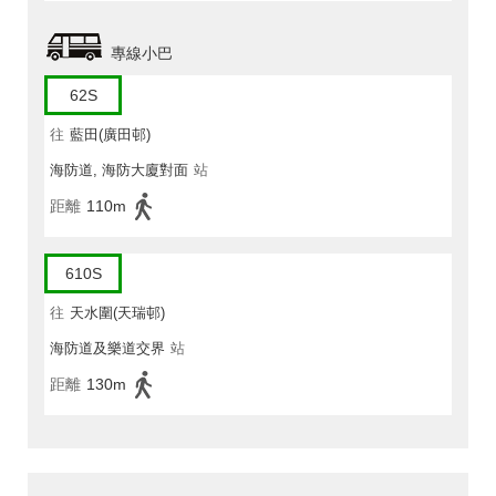
專線小巴
62S
往
藍田(廣田邨)
海防道, 海防大廈對面
站
距離
110m
610S
往
天水圍(天瑞邨)
海防道及樂道交界
站
距離
130m