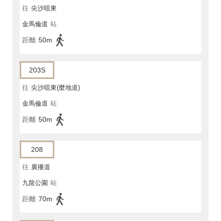
往
尖沙咀東
金馬倫道
站
距離
50m
203S
往
尖沙咀東(麼地道)
金馬倫道
站
距離
50m
208
往
廣播道
九龍公園
站
距離
70m