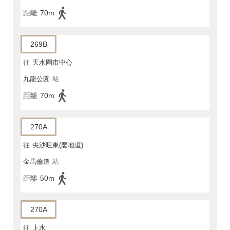
距離
70m
269B
往
天水圍市中心
九龍公園
站
距離
70m
270A
往
尖沙咀東(麼地道)
金馬倫道
站
距離
50m
270A
往
上水