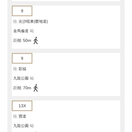
9
往
尖沙咀東(麼地道)
金馬倫道
站
距離
50m
9
往
彩福
九龍公園
站
距離
70m
13X
往
寶達
九龍公園
站