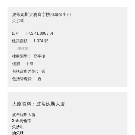
波蒂妮斯大廈寫字樓租單位出租
尖沙咀
出租
HK$ 41,886 / 月
建築面積
1,074 呎
[未核實]
樓盤類型
寫字樓
樓層
中層
包括政府差餉
否
包括管理費
否
大廈資料：波蒂妮斯大廈
波蒂妮斯大廈
3 金馬倫道
尖沙咀
油尖旺