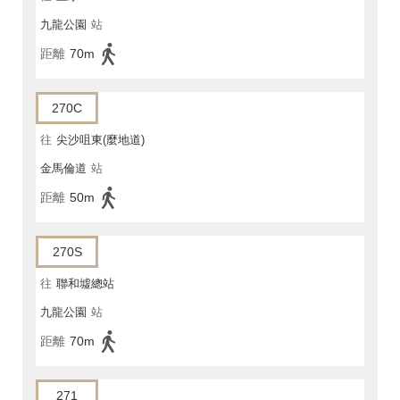
九龍公園
站
距離
70m
270C
往
尖沙咀東(麼地道)
金馬倫道
站
距離
50m
270S
往
聯和墟總站
九龍公園
站
距離
70m
271