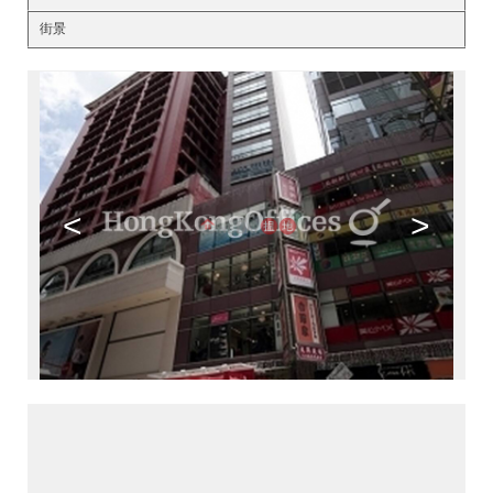
街景
<
>