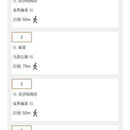
往
尖沙咀碼頭
金馬倫道
站
距離
50m
2
往
蘇屋
九龍公園
站
距離
70m
2
往
尖沙咀碼頭
金馬倫道
站
距離
50m