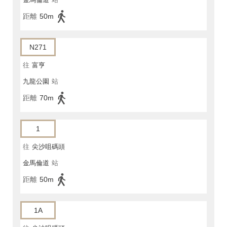
距離
50m
N271
往
富亨
九龍公園
站
距離
70m
1
往
尖沙咀碼頭
金馬倫道
站
距離
50m
1A