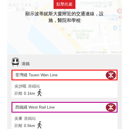
點擊此處
顯示波蒂妮斯大廈附近的交通連線，設
施，醫院和學校
港鐵
荃灣綫 Tsuen Wan Line
尖沙咀
港鐵站
距離
0.1km
西鐵綫 West Rail Line
尖東
港鐵站
距離
0.5km