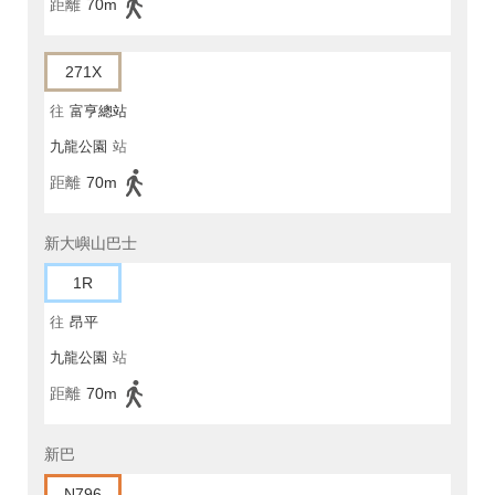
距離
70m
271X
往
富亨總站
九龍公園
站
距離
70m
新大嶼山巴士
1R
往
昂平
九龍公園
站
距離
70m
新巴
N796