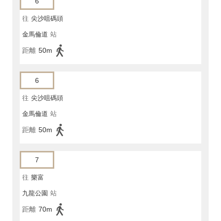
6
往
尖沙咀碼頭
金馬倫道
站
距離
50m
6
往
尖沙咀碼頭
金馬倫道
站
距離
50m
7
往
樂富
九龍公園
站
距離
70m