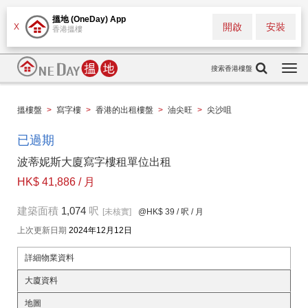
搵地 (OneDay) App
開啟
安裝
X
香港搵樓
搜索香港樓盤
Togg
navi
搵樓盤
>
寫字樓
>
香港的出租樓盤
>
油尖旺
>
尖沙咀
已過期
波蒂妮斯大廈寫字樓租單位出租
HK$ 41,886 / 月
建築面積
1,074
呎
[未核實]
@HK$ 39
/ 呎 / 月
上次更新日期
2024年12月12日
詳細物業資料
大廈資料
地圖