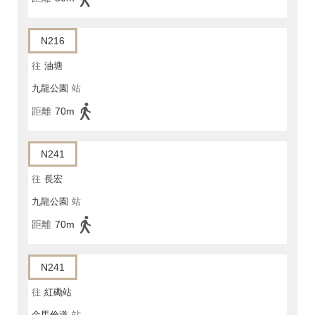
N216
往
油塘
九龍公園
站
距離
70m
N241
往
長宏
九龍公園
站
距離
70m
N241
往
紅磡站
金馬倫道
站