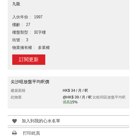
九龍
入伙年份
1997
樓齡
27
樓盤類型
寫字樓
街號
3
物業擁有權
多業權
訂閱更新
尖沙咀放盤平均呎價
建築面積
HK$ 34 / 月 / 呎
此物業
@HK$ 39 / 月 / 呎
比較同區放盤平均呎
價
高
15%
加入到我的心水名單
打印此頁