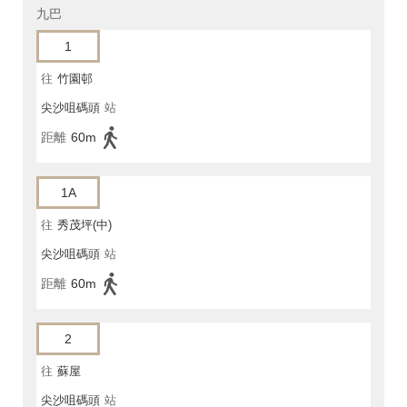
九巴
1
往
竹園邨
尖沙咀碼頭
站
距離
60m
1A
往
秀茂坪(中)
尖沙咀碼頭
站
距離
60m
2
往
蘇屋
尖沙咀碼頭
站