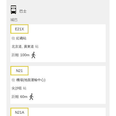
巴士
城巴
E21X
往
紅磡站
北京道, 廣東道
站
距離
100m
N21
往
機場(地面運輸中心)
尖沙咀
站
距離
60m
N21A