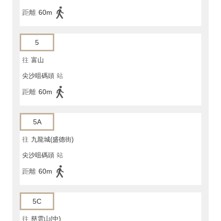
距離
60m
5
往
富山
尖沙咀碼頭
站
距離
60m
5A
往
九龍城(盛德街)
尖沙咀碼頭
站
距離
60m
5C
往
慈雲山(中)