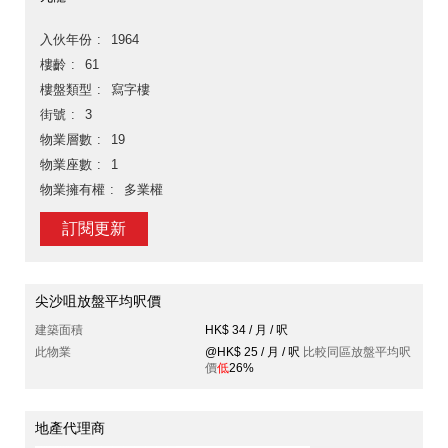
入伙年份
1964
樓齡
61
樓盤類型
寫字樓
街號
3
物業層數
19
物業座數
1
物業擁有權
多業權
訂閱更新
尖沙咀放盤平均呎價
建築面積
HK$ 34 / 月 / 呎
此物業
@HK$ 25 / 月 / 呎
比較同區放盤平均呎
價
低
26%
地產代理商