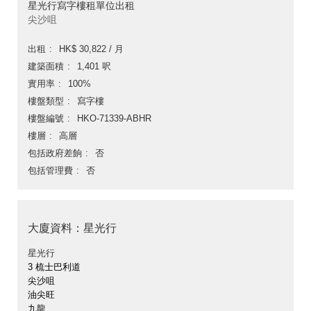
星光行寫字樓租單位出租
尖沙咀
出租
HK$ 30,822 / 月
建築面積
1,401 呎
實用率
100%
樓盤類型
寫字樓
樓盤編號
HKO-71339-ABHR
樓層
高層
包括政府差餉
否
包括管理費
否
大廈資料：星光行
星光行
3 梳士巴利道
尖沙咀
油尖旺
九龍