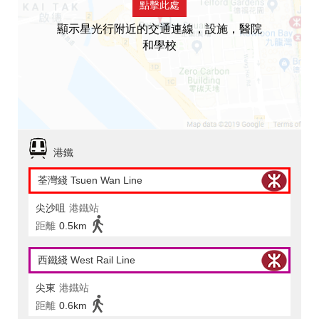
點擊此處
顯示星光行附近的交通連線，設施，醫院
和學校
港鐵
荃灣綫 Tsuen Wan Line
尖沙咀
港鐵站
距離
0.5km
西鐵綫 West Rail Line
尖東
港鐵站
距離
0.6km