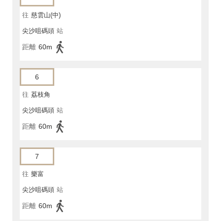
往
慈雲山(中)
尖沙咀碼頭
站
距離
60m
6
往
荔枝角
尖沙咀碼頭
站
距離
60m
7
往
樂富
尖沙咀碼頭
站
距離
60m