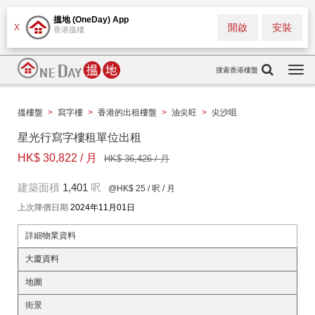
搵地 (OneDay) App
開啟
安裝
X
香港搵樓
搜索香港樓盤
Togg
navi
搵樓盤
>
寫字樓
>
香港的出租樓盤
>
油尖旺
>
尖沙咀
星光行寫字樓租單位出租
HK$ 30,822 / 月
HK$ 36,426 / 月
建築面積
1,401
呎
@HK$ 25
/ 呎 / 月
上次降價日期
2024年11月01日
詳細物業資料
大廈資料
地圖
街景