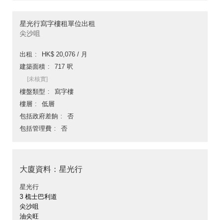
星光行寫字樓租單位出租
尖沙咀
出租
HK$ 20,076 / 月
建築面積
717 呎
[未核實]
樓盤類型
寫字樓
樓層
低層
包括政府差餉
否
包括管理費
否
大廈資料：星光行
星光行
3 梳士巴利道
尖沙咀
油尖旺