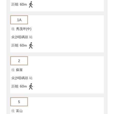
距離
60m
1A
往
秀茂坪(中)
尖沙咀碼頭
站
距離
60m
2
往
蘇屋
尖沙咀碼頭
站
距離
60m
5
往
富山