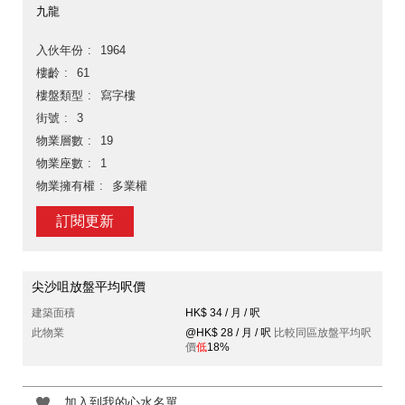
九龍
入伙年份
1964
樓齡
61
樓盤類型
寫字樓
街號
3
物業層數
19
物業座數
1
物業擁有權
多業權
訂閱更新
尖沙咀放盤平均呎價
建築面積
HK$ 34 / 月 / 呎
此物業
@HK$ 28 / 月 / 呎
比較同區放盤平均呎
價
低
18%
加入到我的心水名單