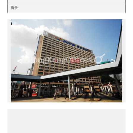
街景
<
>