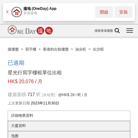
搵地 (OneDay) App
開啟
安裝
X
香港搵樓
搜索香港樓盤
Togg
navi
搵樓盤
>
寫字樓
>
香港的出租樓盤
>
油尖旺
>
尖沙咀
已過期
星光行寫字樓租單位出租
HK$ 20,076 / 月
建築面積
717
呎
[未核實]
@HK$ 28
/ 呎 / 月
上次更新日期
2023年11月30日
詳細物業資料
大廈資料
地圖