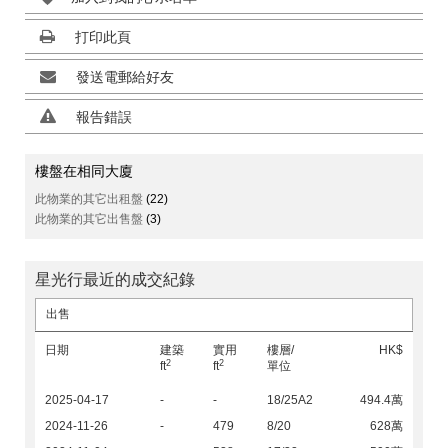
打印此頁
發送電郵給好友
報告錯誤
樓盤在相同大廈
此物業的其它出租盤
(22)
此物業的其它出售盤
(3)
星光行最近的成交紀錄
出售
日期
建築
實用
樓層/
HK$
2
2
ft
ft
單位
2025-04-17
-
-
18/25A2
494.4萬
2024-11-26
-
479
8/20
628萬