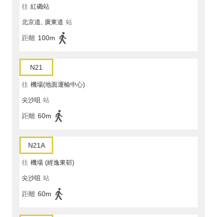
往
紅磡站
北京道, 廣東道
站
距離
100m
N21
往
機場(地面運輸中心)
尖沙咀
站
距離
60m
N21A
往
機場 (經逸東邨)
尖沙咀
站
距離
60m