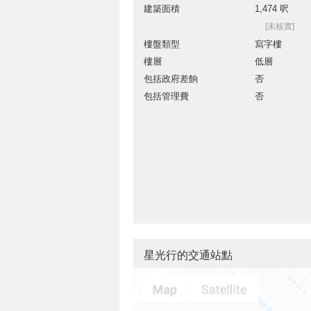
建築面積
1,474 呎
[未核實]
樓盤類型
寫字樓
樓層
低層
包括政府差餉
否
包括管理費
否
星光行的交通站點