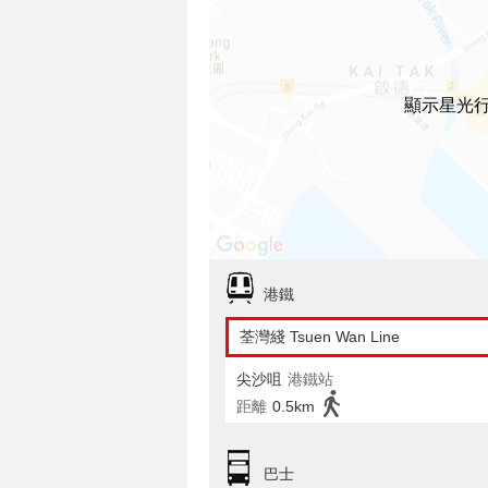
顯示星光
港鐵
荃灣綫 Tsuen Wan Line
尖沙咀
港鐵站
距離
0.5km
巴士