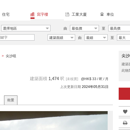
住宅
寫字樓
工業大廈
車位
選擇地區
由
最低價
至
最高價
建築面績
由
最細
至
最大
尖沙
>
尖沙咀
建築
此物
建築面積
1,474
呎
[未核實]
@HK$ 33
/ 呎 / 月
上次更新日期
2024年05月31日
街景