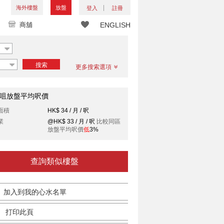
海外樓盤
放盤
登入
註冊
商舖
ENGLISH
搜索
更多搜索選項
咀放盤平均呎價
面積
HK$ 34 / 月 / 呎
業
@HK$ 33 / 月 / 呎
比較同區
放盤平均呎價
低
3%
查詢類似樓盤
加入到我的心水名單
打印此頁