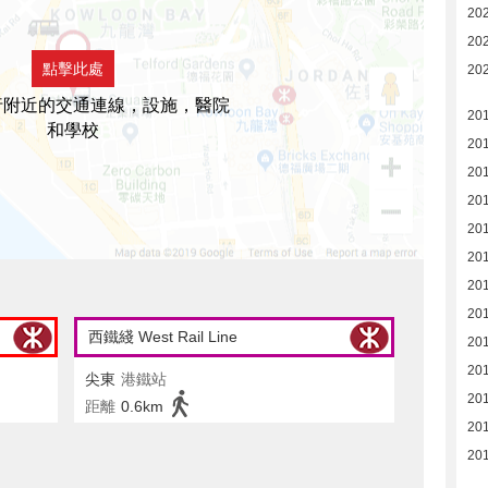
20
20
點擊此處
20
行附近的交通連線，設施，醫院
201
和學校
201
20
20
20
20
201
20
西鐵綫 West Rail Line
20
20
尖東
港鐵站
201
距離
0.6km
20
201