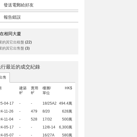
發送電郵給好友
報告錯誤
在相同大廈
業的其它出租盤
(22)
業的其它出售盤
(3)
光行最近的成交紀錄
出售
期
建築
實用
樓層/
HK$
2
2
ft
ft
單位
25-04-17
-
-
18/25A2
494.4萬
4-11-26
-
479
8/20
628萬
4-11-04
-
528
17/32
500萬
24-05-17
-
-
12/8-14
6,300萬
24-05-07
-
-
16/27A
580萬