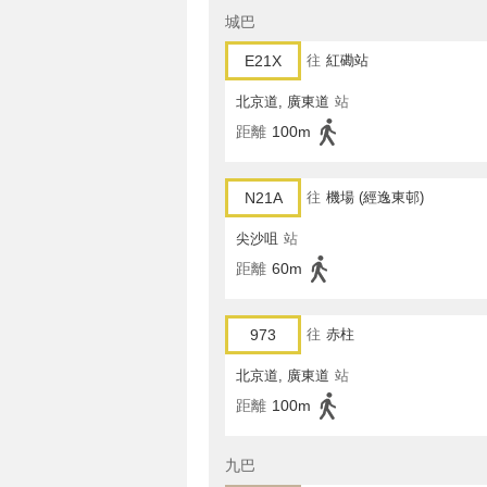
城巴
E21X
往
紅磡站
北京道, 廣東道
站
距離
100m
N21A
往
機場 (經逸東邨)
尖沙咀
站
距離
60m
973
往
赤柱
北京道, 廣東道
站
距離
100m
九巴