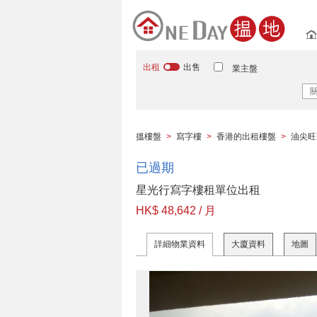
出租
出售
業主盤
搵樓盤
>
寫字樓
>
香港的出租樓盤
>
油尖旺
已過期
星光行寫字樓租單位出租
HK$ 48,642 / 月
詳細物業資料
大廈資料
地圖