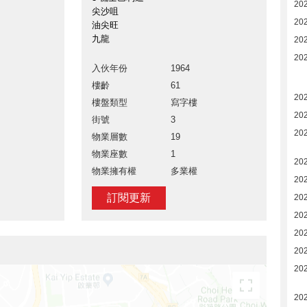
20
尖沙咀
20
油尖旺
九龍
20
202
入伙年份
1964
樓齡
61
20
樓盤類型
寫字樓
20
街號
3
20
物業層數
19
物業座數
1
20
物業擁有權
多業權
20
訂閱更新
20
202
20
20
20
20