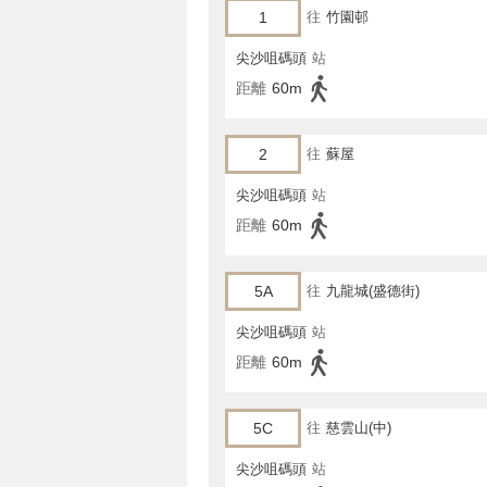
1
往
竹園邨
尖沙咀碼頭
站
距離
60m
2
往
蘇屋
尖沙咀碼頭
站
距離
60m
5A
往
九龍城(盛德街)
尖沙咀碼頭
站
距離
60m
5C
往
慈雲山(中)
尖沙咀碼頭
站