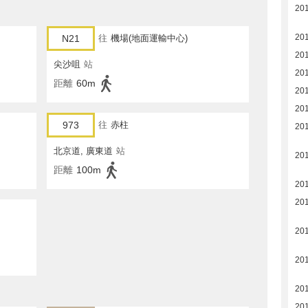
20
20
N21
往
機場(地面運輸中心)
20
尖沙咀
站
201
距離
60m
20
201
973
往
赤柱
20
北京道, 廣東道
站
20
距離
100m
20
20
20
20
20
20