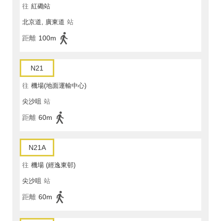
往
紅磡站
北京道, 廣東道
站
距離
100m
N21
往
機場(地面運輸中心)
尖沙咀
站
距離
60m
N21A
往
機場 (經逸東邨)
尖沙咀
站
距離
60m