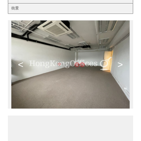
街景
<
>