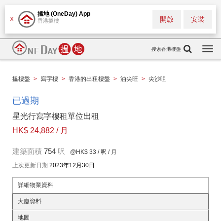
搵地 (OneDay) App
開啟
安裝
X
香港搵樓
搜索香港樓盤
Togg
navi
搵樓盤
>
寫字樓
>
香港的出租樓盤
>
油尖旺
>
尖沙咀
已過期
星光行寫字樓租單位出租
HK$ 24,882 / 月
建築面積
754
呎
@HK$ 33
/ 呎 / 月
上次更新日期
2023年12月30日
詳細物業資料
大廈資料
地圖