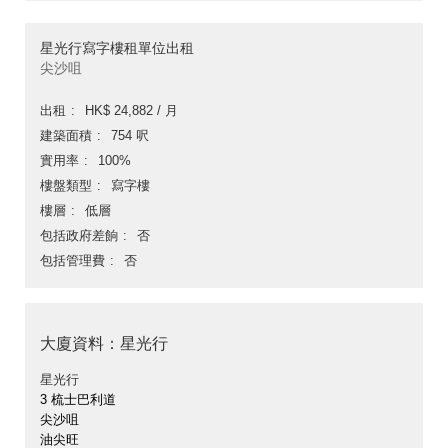
星光行寫字樓租單位出租
尖沙咀
出租
HK$ 24,882 / 月
建築面積
754 呎
實用率
100%
樓盤類型
寫字樓
樓層
低層
包括政府差餉
否
包括管理費
否
大廈資料：星光行
星光行
3 梳士巴利道
尖沙咀
油尖旺