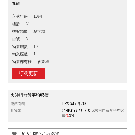
九龍
入伙年份
1964
樓齡
61
樓盤類型
寫字樓
街號
3
物業層數
19
物業座數
1
物業擁有權
多業權
訂閱更新
尖沙咀放盤平均呎價
建築面積
HK$ 34 / 月 / 呎
此物業
@HK$ 33 / 月 / 呎
比較同區放盤平均呎
價
低
3%
加入到我的心水名單