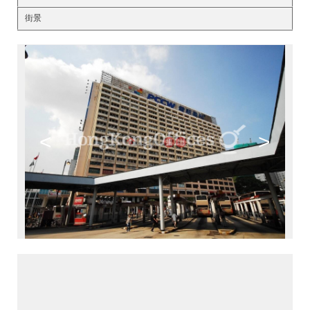
街景
<
>