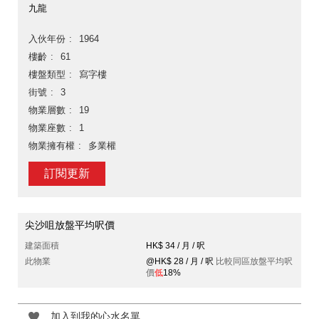
九龍
入伙年份
1964
樓齡
61
樓盤類型
寫字樓
街號
3
物業層數
19
物業座數
1
物業擁有權
多業權
訂閱更新
尖沙咀放盤平均呎價
建築面積
HK$ 34 / 月 / 呎
此物業
@HK$ 28 / 月 / 呎
比較同區放盤平均呎
價
低
18%
加入到我的心水名單