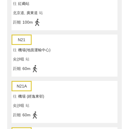
往
紅磡站
北京道, 廣東道
站
距離
100m
N21
往
機場(地面運輸中心)
尖沙咀
站
距離
60m
N21A
往
機場 (經逸東邨)
尖沙咀
站
距離
60m