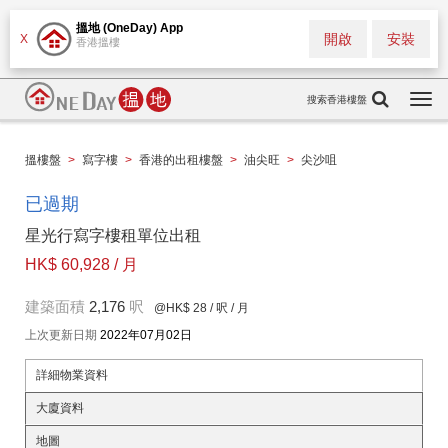
搵地 (OneDay) App
開啟
安裝
X
香港搵樓
搜索香港樓盤
Togg
navi
搵樓盤
>
寫字樓
>
香港的出租樓盤
>
油尖旺
>
尖沙咀
已過期
星光行寫字樓租單位出租
HK$ 60,928 / 月
建築面積
2,176
呎
@HK$ 28
/ 呎 / 月
上次更新日期
2022年07月02日
詳細物業資料
大廈資料
地圖