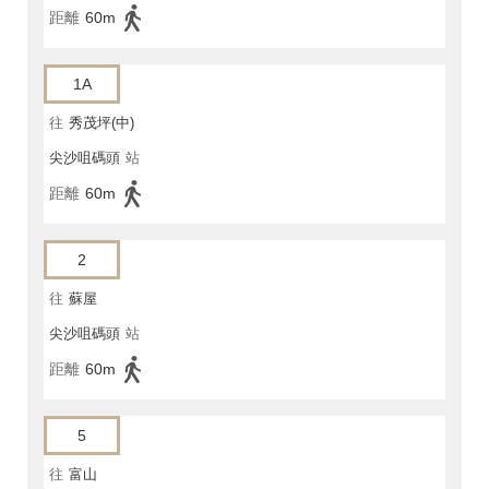
距離
60m
1A
往
秀茂坪(中)
尖沙咀碼頭
站
距離
60m
2
往
蘇屋
尖沙咀碼頭
站
距離
60m
5
往
富山