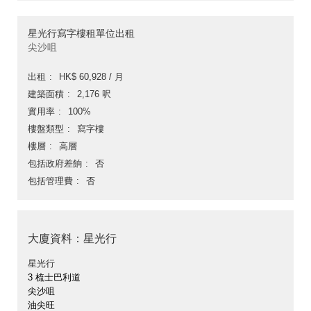
星光行寫字樓租單位出租
尖沙咀
出租
HK$ 60,928 / 月
建築面積
2,176 呎
實用率
100%
樓盤類型
寫字樓
樓層
高層
包括政府差餉
否
包括管理費
否
大廈資料：星光行
星光行
3 梳士巴利道
尖沙咀
油尖旺