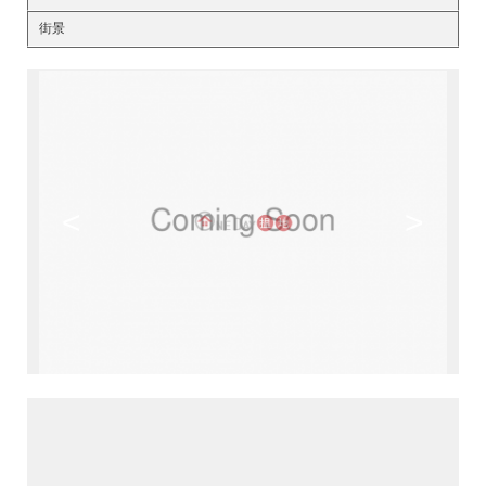
街景
<
>