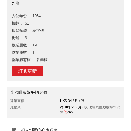
九龍
入伙年份
1964
樓齡
61
樓盤類型
寫字樓
街號
3
物業層數
19
物業座數
1
物業擁有權
多業權
訂閱更新
尖沙咀放盤平均呎價
建築面積
HK$ 34 / 月 / 呎
此物業
@HK$ 25 / 月 / 呎
比較同區放盤平均呎
價
低
26%
加入到我的心水名單