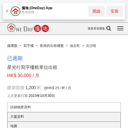
搵地 (OneDay) App
開啟
安裝
X
香港搵樓
搜索香港樓盤
Togg
navi
搵樓盤
>
寫字樓
>
香港的出租樓盤
>
油尖旺
>
尖沙咀
已過期
星光行寫字樓租單位出租
HK$ 30,000 / 月
建築面積
1,200
呎
@HK$ 25
/ 呎 / 月
上次更新日期
2023年10月30日
詳細物業資料
大廈資料
地圖