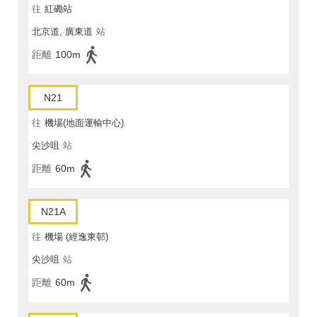
往
紅磡站
北京道, 廣東道
站
距離
100m
N21
往
機場(地面運輸中心)
尖沙咀
站
距離
60m
N21A
往
機場 (經逸東邨)
尖沙咀
站
距離
60m