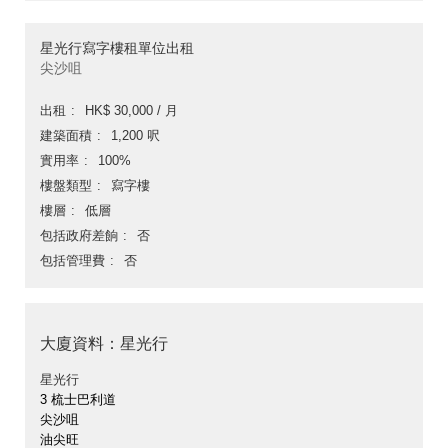
星光行寫字樓租單位出租
尖沙咀
出租
HK$ 30,000 / 月
建築面積
1,200 呎
實用率
100%
樓盤類型
寫字樓
樓層
低層
包括政府差餉
否
包括管理費
否
大廈資料：星光行
星光行
3 梳士巴利道
尖沙咀
油尖旺