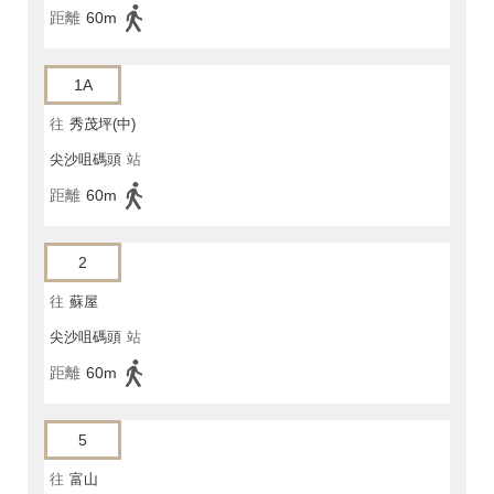
距離
60m
1A
往
秀茂坪(中)
尖沙咀碼頭
站
距離
60m
2
往
蘇屋
尖沙咀碼頭
站
距離
60m
5
往
富山