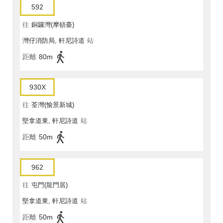
592
往
銅鑼灣(摩頓臺)
灣仔消防局, 軒尼詩道
站
距離
80m
930X
往
荃灣(愉景新城)
堅拿道東, 軒尼詩道
站
距離
50m
962
往
屯門(龍門居)
堅拿道東, 軒尼詩道
站
距離
50m