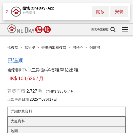
搵地 (OneDay) App
開啟
安裝
X
香港搵樓
搜索香港樓盤
Togg
navi
搵樓盤
>
寫字樓
>
香港的出租樓盤
>
灣仔區
>
銅鑼灣
已過期
金朝陽中心二期寫字樓租單位出租
HK$ 103,626 / 月
建築面積
2,727
呎
@HK$ 38
/ 呎 / 月
上次更新日期
2025年07月17日
詳細物業資料
大廈資料
地圖