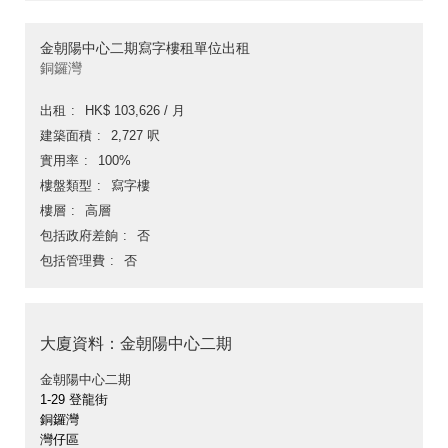
金朝陽中心二期寫字樓租單位出租
銅鑼灣
出租
HK$ 103,626 / 月
建築面積
2,727 呎
實用率
100%
樓盤類型
寫字樓
樓層
高層
包括政府差餉
否
包括管理費
否
大廈資料：金朝陽中心二期
金朝陽中心二期
1-29 登龍街
銅鑼灣
灣仔區