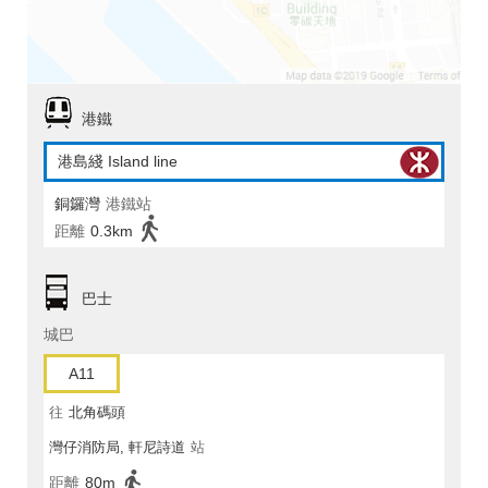
港鐵
港島綫 Island line
銅鑼灣
港鐵站
距離
0.3km
巴士
城巴
A11
往
北角碼頭
灣仔消防局, 軒尼詩道
站
距離
80m