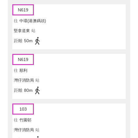
N619
往
中環(港澳碼頭)
堅拿道東
站
距離
50m
N619
往
順利
灣仔消防局
站
距離
80m
103
往
竹園邨
灣仔消防局
站