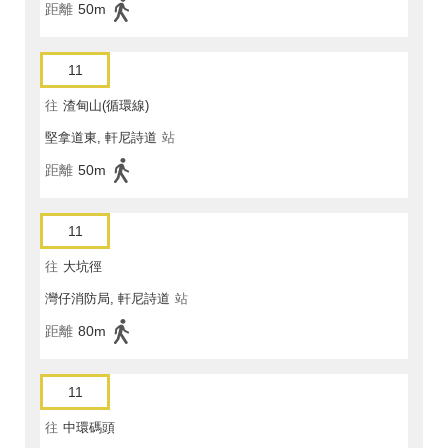
距離
50m
11
往
渣甸山(循環線)
堅拿道東, 軒尼詩道
站
距離
50m
11
往
大坑徑
灣仔消防局, 軒尼詩道
站
距離
80m
11
往
中環碼頭