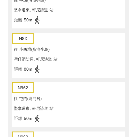
往
中環(港澳碼頭)
堅拿道東, 軒尼詩道
站
距離
50m
N8X
往
小西灣(藍灣半島)
灣仔消防局, 軒尼詩道
站
距離
80m
N962
往
屯門(龍門居)
堅拿道東, 軒尼詩道
站
距離
50m