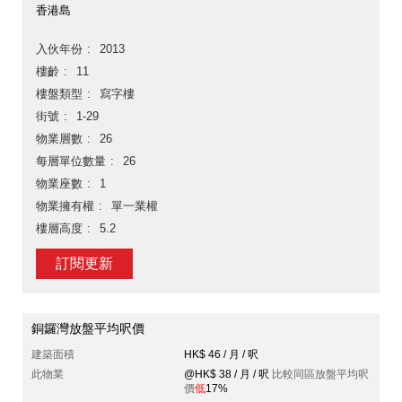
香港島
入伙年份
2013
樓齡
11
樓盤類型
寫字樓
街號
1-29
物業層數
26
每層單位數量
26
物業座數
1
物業擁有權
單一業權
樓層高度
5.2
訂閱更新
銅鑼灣放盤平均呎價
建築面積
HK$ 46 / 月 / 呎
此物業
@HK$ 38 / 月 / 呎
比較同區放盤平均呎
價
低
17%