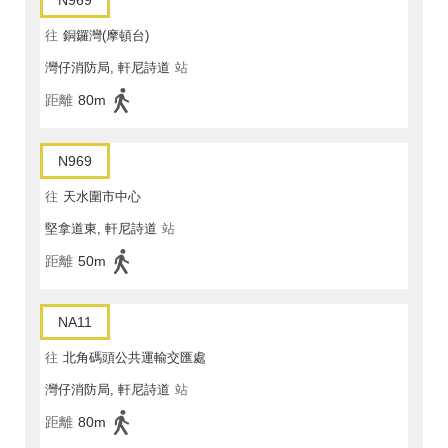
N969
往
銅鑼灣(摩頓台)
灣仔消防局, 軒尼詩道
站
距離
80m
N969
往
天水圍市中心
堅拿道東, 軒尼詩道
站
距離
50m
NA11
往
北角碼頭公共運輸交匯處
灣仔消防局, 軒尼詩道
站
距離
80m