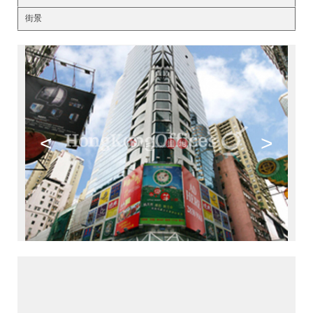
街景
<
>