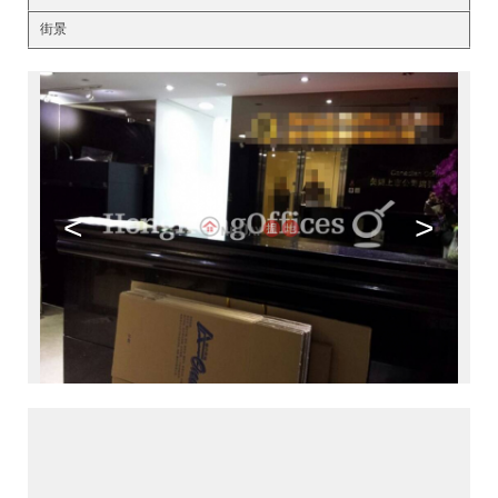
街景
<
>