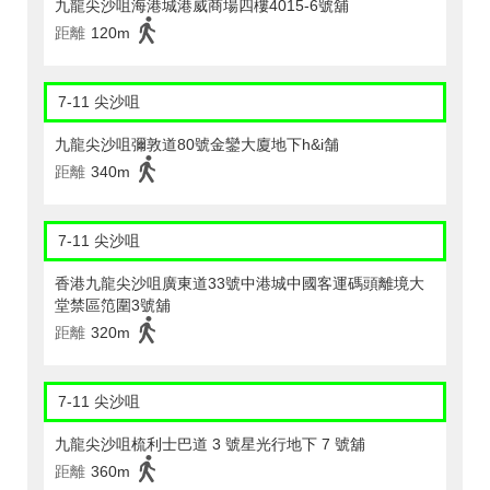
九龍尖沙咀海港城港威商場四樓4015-6號舖
距離
120m
7-11 尖沙咀
九龍尖沙咀彌敦道80號金鑾大廈地下h&i舗
距離
340m
7-11 尖沙咀
香港九龍尖沙咀廣東道33號中港城中國客運碼頭離境大
堂禁區笵圍3號舖
距離
320m
7-11 尖沙咀
九龍尖沙咀梳利士巴道 3 號星光行地下 7 號舖
距離
360m