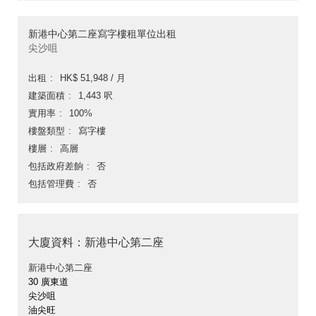
新港中心第二座寫字樓租單位出租
尖沙咀
出租
HK$ 51,948 / 月
建築面積
1,443 呎
實用率
100%
樓盤類型
寫字樓
樓層
高層
包括政府差餉
否
包括管理費
否
大廈資料：新港中心第二座
新港中心第二座
30 廣東道
尖沙咀
油尖旺