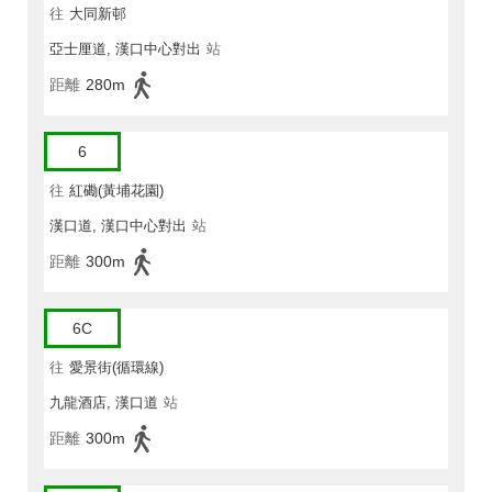
往
大同新邨
亞士厘道, 漢口中心對出
站
距離
280m
6
往
紅磡(黃埔花園)
漢口道, 漢口中心對出
站
距離
300m
6C
往
愛景街(循環線)
九龍酒店, 漢口道
站
距離
300m