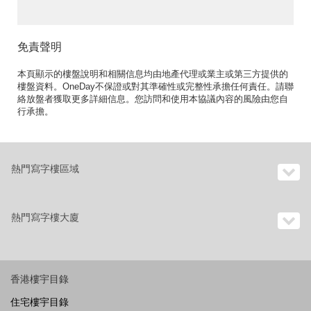
免責聲明
本頁顯示的樓盤說明和相關信息均由地產代理或業主或第三方提供的
樓盤資料。OneDay不保證或對其準確性或完整性承擔任何責任。請聯
絡放盤者獲取更多詳細信息。您訪問和使用本協議內容的風險由您自
行承擔。
熱門寫字樓區域
熱門寫字樓大廈
香港樓宇目錄
住宅樓宇目錄