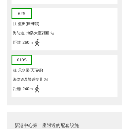
62S
往
藍田(廣田邨)
海防道, 海防大廈對面
站
距離
260m
610S
往
天水圍(天瑞邨)
海防道及樂道交界
站
距離
240m
新港中心第二座附近的配套設施