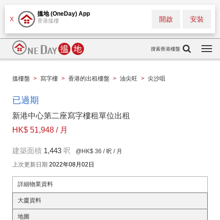
搵地 (OneDay) App
開啟
安裝
X
香港搵樓
搜索香港樓盤
Togg
navi
搵樓盤
>
寫字樓
>
香港的出租樓盤
>
油尖旺
>
尖沙咀
已過期
新港中心第二座寫字樓租單位出租
HK$ 51,948 / 月
建築面積
1,443
呎
@HK$ 36
/ 呎 / 月
上次更新日期
2022年08月02日
詳細物業資料
大廈資料
地圖