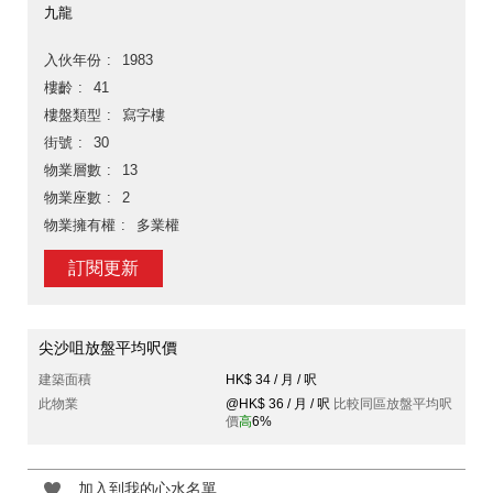
九龍
入伙年份
1983
樓齡
41
樓盤類型
寫字樓
街號
30
物業層數
13
物業座數
2
物業擁有權
多業權
訂閱更新
尖沙咀放盤平均呎價
建築面積
HK$ 34 / 月 / 呎
此物業
@HK$ 36 / 月 / 呎
比較同區放盤平均呎
價
高
6%
加入到我的心水名單