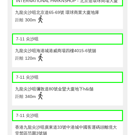
INTERNATIONAL PARKNSHOP - 北京道環球商場大廈
九龍尖沙咀北京道65-69號 環球商業大廈地庫
距離
300m
7-11 尖沙咀
九龍尖沙咀海港城港威商場四樓4015-6號舖
距離
120m
7-11 尖沙咀
九龍尖沙咀彌敦道80號金鑾大廈地下h&i舗
距離
340m
7-11 尖沙咀
香港九龍尖沙咀廣東道33號中港城中國客運碼頭離境大
堂禁區笵圍3號舖