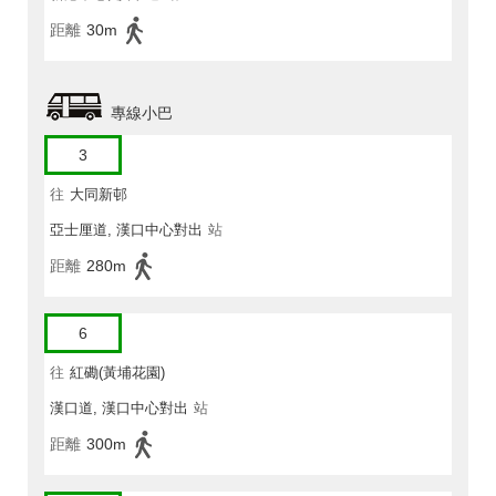
距離
30m
專線小巴
3
往
大同新邨
亞士厘道, 漢口中心對出
站
距離
280m
6
往
紅磡(黃埔花園)
漢口道, 漢口中心對出
站
距離
300m