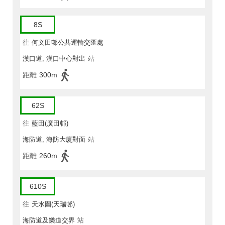
8S
往
何文田邨公共運輸交匯處
漢口道, 漢口中心對出
站
距離
300m
62S
往
藍田(廣田邨)
海防道, 海防大廈對面
站
距離
260m
610S
往
天水圍(天瑞邨)
海防道及樂道交界
站