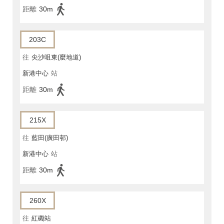
距離
30m
203C
往
尖沙咀東(麼地道)
新港中心
站
距離
30m
215X
往
藍田(廣田邨)
新港中心
站
距離
30m
260X
往
紅磡站