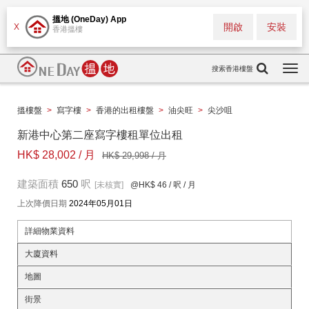
搵地 (OneDay) App
開啟
安裝
X
香港搵樓
搜索香港樓盤
Togg
navi
搵樓盤
>
寫字樓
>
香港的出租樓盤
>
油尖旺
>
尖沙咀
新港中心第二座寫字樓租單位出租
HK$ 28,002 / 月
HK$ 29,998 / 月
建築面積
650
呎
[未核實]
@HK$ 46
/ 呎 / 月
上次降價日期
2024年05月01日
詳細物業資料
大廈資料
地圖
街景