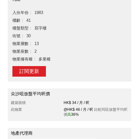
入伙年份
1983
樓齡
41
樓盤類型
寫字樓
街號
30
物業層數
13
物業座數
2
物業擁有權
多業權
訂閱更新
尖沙咀放盤平均呎價
建築面積
HK$ 34 / 月 / 呎
此物業
@HK$ 46 / 月 / 呎
比較同區放盤平均呎
價
高
36%
地產代理商