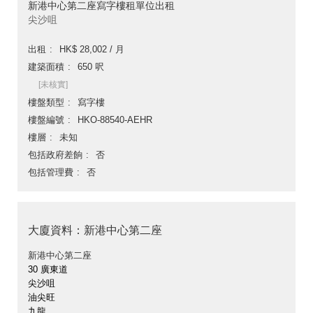
新港中心第二座寫字樓租單位出租
尖沙咀
出租
HK$ 28,002 / 月
建築面積
650 呎
[未核實]
樓盤類型
寫字樓
樓盤編號
HKO-88540-AEHR
樓層
未知
包括政府差餉
否
包括管理費
否
大廈資料：新港中心第二座
新港中心第二座
30 廣東道
尖沙咀
油尖旺
九龍