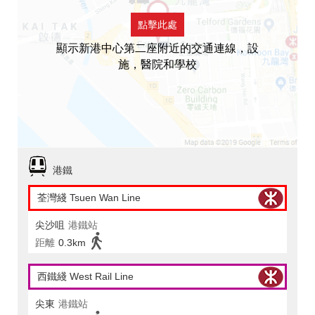
點擊此處
顯示新港中心第二座附近的交通連線，設
施，醫院和學校
港鐵
荃灣綫 Tsuen Wan Line
尖沙咀
港鐵站
距離
0.3km
西鐵綫 West Rail Line
尖東
港鐵站