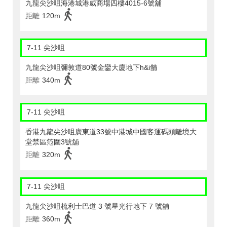
九龍尖沙咀海港城港威商場四樓4015-6號舖
距離
120m
7-11 尖沙咀
九龍尖沙咀彌敦道80號金鑾大廈地下h&i舗
距離
340m
7-11 尖沙咀
香港九龍尖沙咀廣東道33號中港城中國客運碼頭離境大
堂禁區笵圍3號舖
距離
320m
7-11 尖沙咀
九龍尖沙咀梳利士巴道 3 號星光行地下 7 號舖
距離
360m