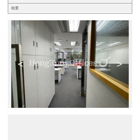
街景
<
>