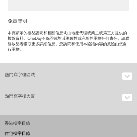
免責聲明
本頁顯示的樓盤說明和相關信息均由地產代理或業主或第三方提供的
樓盤資料。OneDay不保證或對其準確性或完整性承擔任何責任。請聯
絡放盤者獲取更多詳細信息。您訪問和使用本協議內容的風險由您自
行承擔。
熱門寫字樓區域
熱門寫字樓大廈
香港樓宇目錄
住宅樓宇目錄