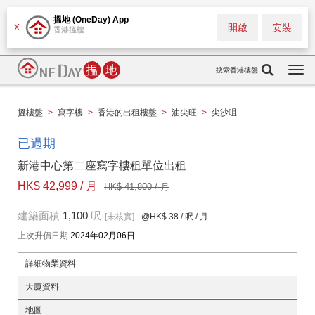
搵地 (OneDay) App
開啟
安裝
X
香港搵樓
搜索香港樓盤
Togg
navi
搵樓盤
>
寫字樓
>
香港的出租樓盤
>
油尖旺
>
尖沙咀
已過期
新港中心第二座寫字樓租單位出租
HK$ 42,999 / 月
HK$ 41,800 / 月
建築面積
1,100
呎
[未核實]
@HK$ 38
/ 呎 / 月
上次升價日期
2024年02月06日
詳細物業資料
大廈資料
地圖