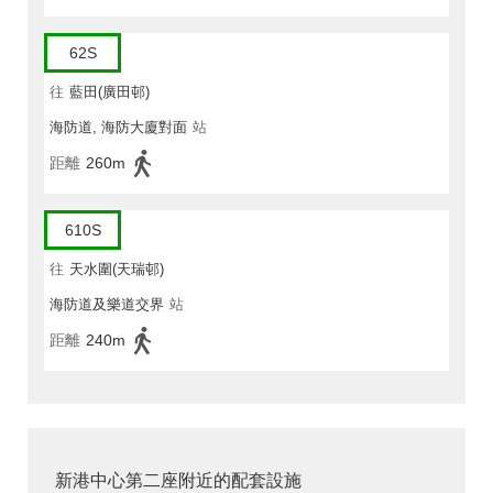
62S
往
藍田(廣田邨)
海防道, 海防大廈對面
站
距離
260m
610S
往
天水圍(天瑞邨)
海防道及樂道交界
站
距離
240m
新港中心第二座附近的配套設施