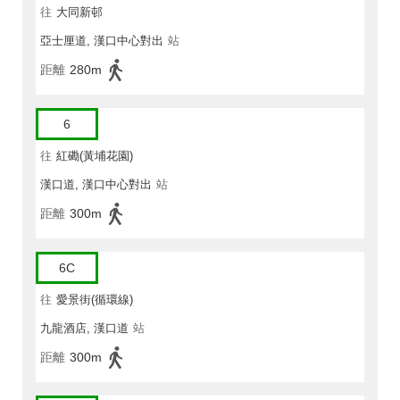
往
大同新邨
亞士厘道, 漢口中心對出
站
距離
280m
6
往
紅磡(黃埔花園)
漢口道, 漢口中心對出
站
距離
300m
6C
往
愛景街(循環線)
九龍酒店, 漢口道
站
距離
300m