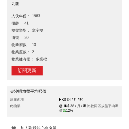
九龍
入伙年份
1983
樓齡
41
樓盤類型
寫字樓
街號
30
物業層數
13
物業座數
2
物業擁有權
多業權
訂閱更新
尖沙咀放盤平均呎價
建築面積
HK$ 34 / 月 / 呎
此物業
@HK$ 38 / 月 / 呎
比較同區放盤平均呎
價
高
12%
加入到我的心水名單