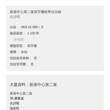
新港中心第二座寫字樓租單位出租
尖沙咀
出租
HK$ 42,999 / 月
建築面積
1,100 呎
[未核實]
樓盤類型
寫字樓
樓層
未知
包括政府差餉
否
包括管理費
否
大廈資料：新港中心第二座
新港中心第二座
30 廣東道
尖沙咀
油尖旺