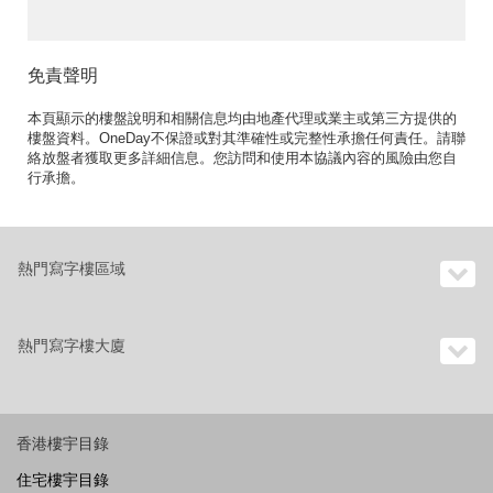
免責聲明
本頁顯示的樓盤說明和相關信息均由地產代理或業主或第三方提供的
樓盤資料。OneDay不保證或對其準確性或完整性承擔任何責任。請聯
絡放盤者獲取更多詳細信息。您訪問和使用本協議內容的風險由您自
行承擔。
熱門寫字樓區域
熱門寫字樓大廈
香港樓宇目錄
住宅樓宇目錄