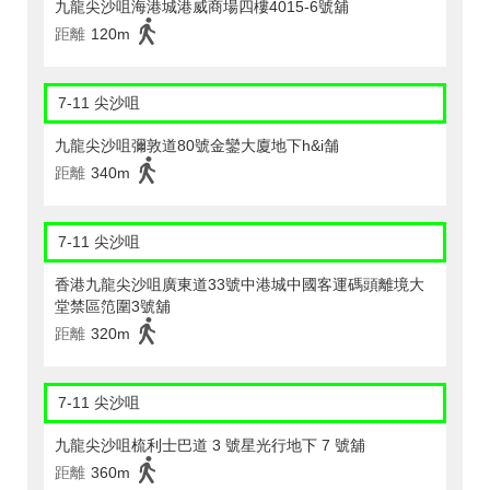
九龍尖沙咀海港城港威商場四樓4015-6號舖
距離
120m
7-11 尖沙咀
九龍尖沙咀彌敦道80號金鑾大廈地下h&i舗
距離
340m
7-11 尖沙咀
香港九龍尖沙咀廣東道33號中港城中國客運碼頭離境大
堂禁區笵圍3號舖
距離
320m
7-11 尖沙咀
九龍尖沙咀梳利士巴道 3 號星光行地下 7 號舖
距離
360m