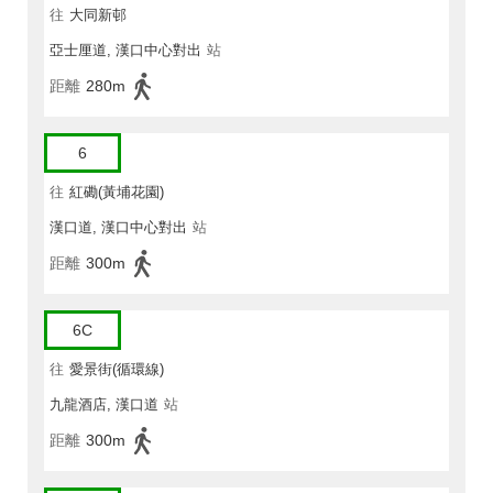
往
大同新邨
亞士厘道, 漢口中心對出
站
距離
280m
6
往
紅磡(黃埔花園)
漢口道, 漢口中心對出
站
距離
300m
6C
往
愛景街(循環線)
九龍酒店, 漢口道
站
距離
300m