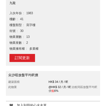
九龍
入伙年份
1983
樓齡
41
樓盤類型
寫字樓
街號
30
物業層數
13
物業座數
2
物業擁有權
多業權
訂閱更新
尖沙咀放盤平均呎價
建築面積
HK$ 34 / 月 / 呎
此物業
@HK$ 32 / 月 / 呎
比較同區放盤平均呎
價
低
6%
加入到我的心水名單