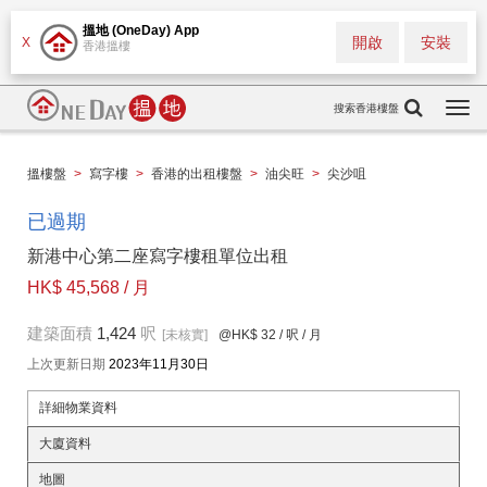
搵地 (OneDay) App
開啟
安裝
X
香港搵樓
搜索香港樓盤
Togg
navi
搵樓盤
>
寫字樓
>
香港的出租樓盤
>
油尖旺
>
尖沙咀
已過期
新港中心第二座寫字樓租單位出租
HK$ 45,568 / 月
建築面積
1,424
呎
[未核實]
@HK$ 32
/ 呎 / 月
上次更新日期
2023年11月30日
詳細物業資料
大廈資料
地圖