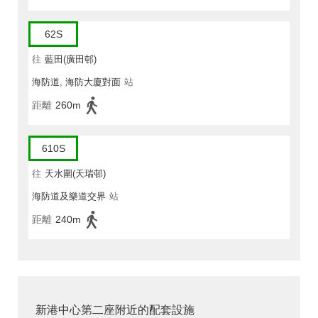
62S
往
藍田(廣田邨)
海防道, 海防大廈對面
站
距離
260m
610S
往
天水圍(天瑞邨)
海防道及樂道交界
站
距離
240m
新港中心第二座附近的配套設施