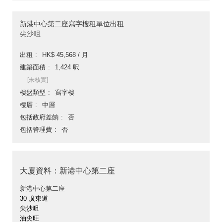
新港中心第二座寫字樓租單位出租
尖沙咀
出租
HK$ 45,568 / 月
建築面積
1,424 呎
[未核實]
樓盤類型
寫字樓
樓層
中層
包括政府差餉
否
包括管理費
否
大廈資料：新港中心第二座
新港中心第二座
30 廣東道
尖沙咀
油尖旺