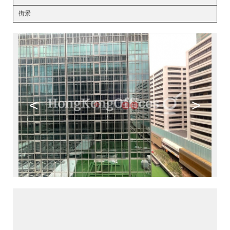
街景
<
>