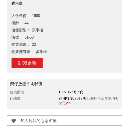
香港島
入伙年份
1980
樓齡
44
樓盤類型
寫字樓
街號
51-53
物業層數
22
物業擁有權
多業權
訂閱更新
灣仔放盤平均呎價
建築面積
HK$ 36 / 月 / 呎
此物業
@HK$ 35 / 月 / 呎
比較同區放盤平均呎
價
低
2%
加入到我的心水名單