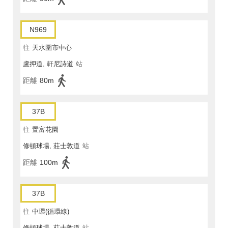
N969
往
天水圍市中心
盧押道, 軒尼詩道
站
距離
80m
37B
往
置富花園
修頓球場, 莊士敦道
站
距離
100m
37B
往
中環(循環線)
修頓球場, 莊士敦道
站