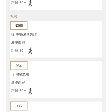
距離
80m
九巴
N368
往
中環(港澳碼頭)
盧押道
站
距離
80m
934
往
灣景花園
盧押道
站
距離
80m
935