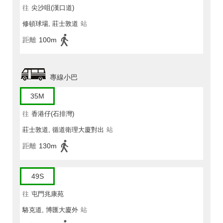
往
尖沙咀(漢口道)
修頓球場, 莊士敦道
站
距離
100m
專線小巴
35M
往
香港仔(石排灣)
莊士敦道, 循道衛理大廈對出
站
距離
130m
49S
往
屯門兆康苑
駱克道, 博匯大廈外
站