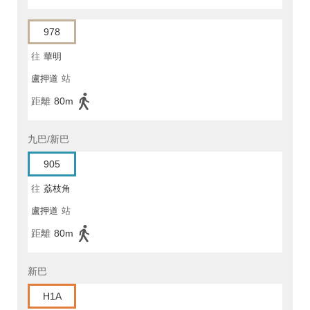
978
往
華明
盧押道
站
距離
80m
九巴/新巴
905
往
荔枝角
盧押道
站
距離
80m
新巴
H1A