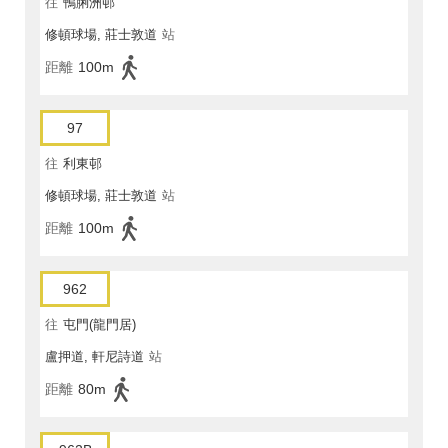
往
鴨脷洲邨
修頓球場, 莊士敦道
站
距離
100m
97
往
利東邨
修頓球場, 莊士敦道
站
距離
100m
962
往
屯門(龍門居)
盧押道, 軒尼詩道
站
距離
80m