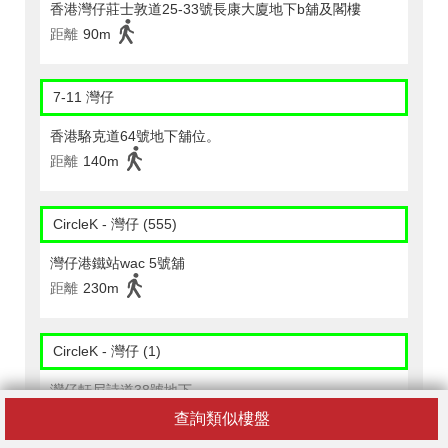
香港灣仔莊士敦道25-33號長康大廈地下b舖及閣樓
距離
90m
7-11 灣仔
香港駱克道64號地下舖位。
距離
140m
CircleK - 灣仔 (555)
灣仔港鐵站wac 5號舖
距離
230m
CircleK - 灣仔 (1)
灣仔軒尼詩道38號地下
距離
120m
查詢類似樓盤