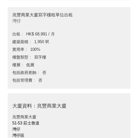
兆豐商業大廈寫字樓租單位出租
灣仔
出租
HK$ 68,991 / 月
建築面積
1,950 呎
實用率
100%
樓盤類型
寫字樓
樓層
低層
包括政府差餉
否
包括管理費
否
大廈資料：兆豐商業大廈
兆豐商業大廈
51-53 莊士敦道
灣仔
灣仔區