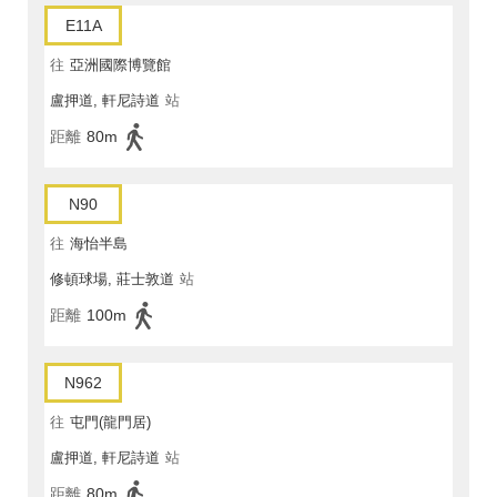
E11A
往
亞洲國際博覽館
盧押道, 軒尼詩道
站
距離
80m
N90
往
海怡半島
修頓球場, 莊士敦道
站
距離
100m
N962
往
屯門(龍門居)
盧押道, 軒尼詩道
站
距離
80m