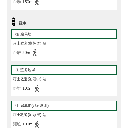
距離
150m
電車
往
跑馬地
莊士敦道(盧押道)
站
距離
20m
往
堅尼地城
莊士敦道(汕頭街)
站
距離
100m
往
屈地街(即石塘咀)
莊士敦道(汕頭街)
站
距離
100m