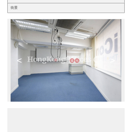
街景
<
>