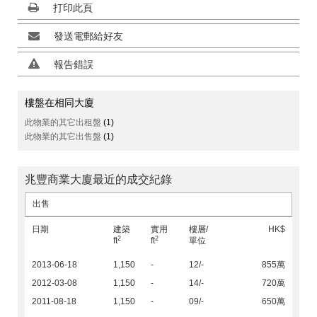
打印此頁
發送電郵給好友
報告錯誤
樓盤在相同大廈
此物業的其它出租盤
(1)
此物業的其它出售盤
(1)
兆豐商業大廈最近的成交紀錄
出售
日期
建築
實用
樓層/
HK$
2
2
ft
ft
單位
2013-06-18
1,150
-
12/-
855萬
2012-03-08
1,150
-
14/-
720萬
2011-08-18
1,150
-
09/-
650萬