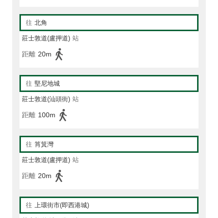
往
北角
莊士敦道(盧押道)
站
距離
20m
往
堅尼地城
莊士敦道(汕頭街)
站
距離
100m
往
筲箕灣
莊士敦道(盧押道)
站
距離
20m
往
上環街市(即西港城)