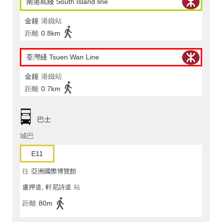
南港島綫 South Island line
金鐘
港鐵站
距離
0.8km
荃灣綫 Tsuen Wan Line
金鐘
港鐵站
距離
0.7km
巴士
城巴
E11
往
亞洲國際博覽館
盧押道, 軒尼詩道
站
距離
80m