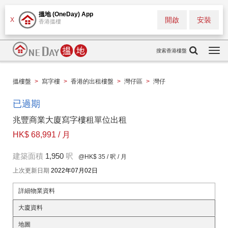
搵地 (OneDay) App
開啟
安裝
X
香港搵樓
搜索香港樓盤
Togg
navi
搵樓盤
>
寫字樓
>
香港的出租樓盤
>
灣仔區
>
灣仔
已過期
兆豐商業大廈寫字樓租單位出租
HK$ 68,991 / 月
建築面積
1,950
呎
@HK$ 35
/ 呎 / 月
上次更新日期
2022年07月02日
詳細物業資料
大廈資料
地圖