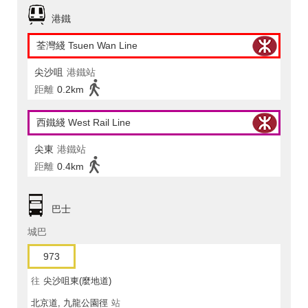
港鐵
荃灣綫 Tsuen Wan Line
尖沙咀
港鐵站
距離
0.2km
西鐵綫 West Rail Line
尖東
港鐵站
距離
0.4km
巴士
城巴
973
往
尖沙咀東(麼地道)
北京道, 九龍公園徑
站