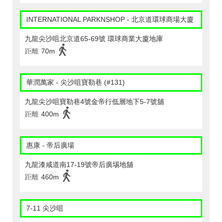
INTERNATIONAL PARKNSHOP - 北京道環球商場大廈
九龍尖沙咀北京道65-69號 環球商業大廈地庫
距離
70m
華潤萬家 - 尖沙咀寶勒巷 (#131)
九龍尖沙咀寶勒巷4號金帝行低層地下5-7號舖
距離
400m
惠康 - 帝后廣場
九龍漆咸道南17-19號帝后廣埸地舖
距離
460m
7-11 尖沙咀