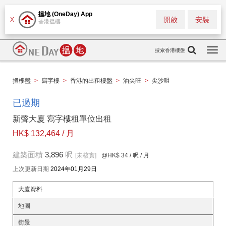
搵地 (OneDay) App
開啟
安裝
X
香港搵樓
搜索香港樓盤
Togg
navi
搵樓盤
>
寫字樓
>
香港的出租樓盤
>
油尖旺
>
尖沙咀
已過期
新聲大廈 寫字樓租單位出租
HK$ 132,464 / 月
建築面積
3,896
呎
[未核實]
@HK$ 34
/ 呎 / 月
上次更新日期
2024年01月29日
大廈資料
地圖
街景