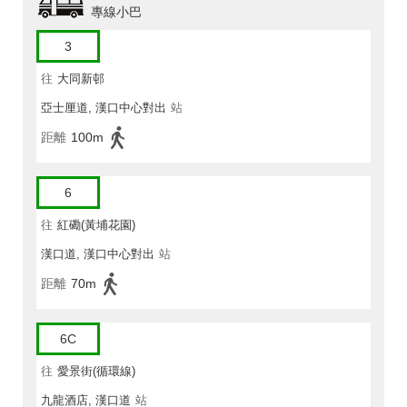
專線小巴
3
往
大同新邨
亞士厘道, 漢口中心對出
站
距離
100m
6
往
紅磡(黃埔花園)
漢口道, 漢口中心對出
站
距離
70m
6C
往
愛景街(循環線)
九龍酒店, 漢口道
站