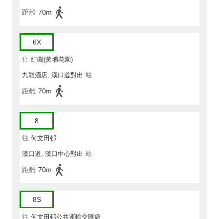
距離
70m
6X
往
紅磡(黃埔花園)
九龍酒店, 漢口道對出
站
距離
70m
8
往
何文田邨
漢口道, 漢口中心對出
站
距離
70m
8S
往
何文田邨公共運輸交匯處