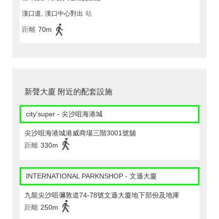
漢口道, 漢口中心對出
站
距離
70m
新聲大廈 附近的配套設施
city'super - 尖沙咀海港城
尖沙咀海港城港威商場三階3001號舖
距離
330m
INTERNATIONAL PARKNSHOP - 文遜大廈
九龍尖沙咀彌敦道74-78號文遜大廈地下部份及地庫
距離
250m