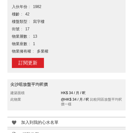
入伙年份
1982
樓齡
42
樓盤類型
寫字樓
街號
17
物業層數
13
物業座數
1
物業擁有權
多業權
訂閱更新
尖沙咀放盤平均呎價
建築面積
HK$ 34 / 月 / 呎
此物業
@HK$ 34 / 月 / 呎
比較同區放盤平均呎
價一樣
加入到我的心水名單