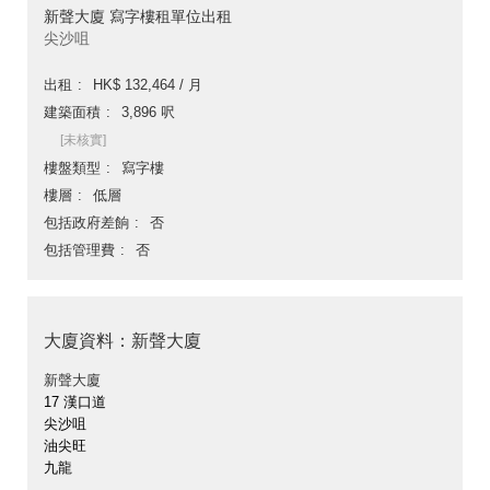
新聲大廈 寫字樓租單位出租
尖沙咀
出租
HK$ 132,464 / 月
建築面積
3,896 呎
[未核實]
樓盤類型
寫字樓
樓層
低層
包括政府差餉
否
包括管理費
否
大廈資料：新聲大廈
新聲大廈
17 漢口道
尖沙咀
油尖旺
九龍