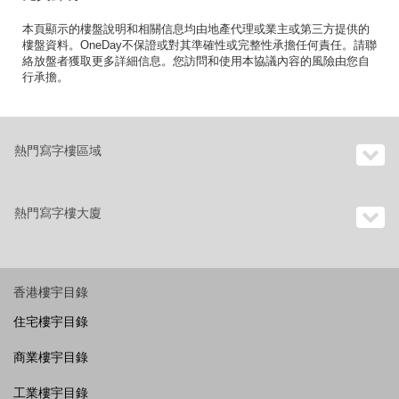
本頁顯示的樓盤說明和相關信息均由地產代理或業主或第三方提供的
樓盤資料。OneDay不保證或對其準確性或完整性承擔任何責任。請聯
絡放盤者獲取更多詳細信息。您訪問和使用本協議內容的風險由您自
行承擔。
熱門寫字樓區域
熱門寫字樓大廈
香港樓宇目錄
住宅樓宇目錄
商業樓宇目錄
工業樓宇目錄