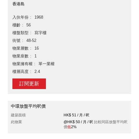
香港島
入伙年份
1968
樓齡
56
樓盤類型
寫字樓
街號
48-52
物業層數
16
物業座數
1
物業擁有權
單一業權
樓層高度
2.4
訂閱更新
中環放盤平均呎價
建築面積
HK$ 51 / 月 / 呎
此物業
@HK$ 50 / 月 / 呎
比較同區放盤平均呎
價
低
2%