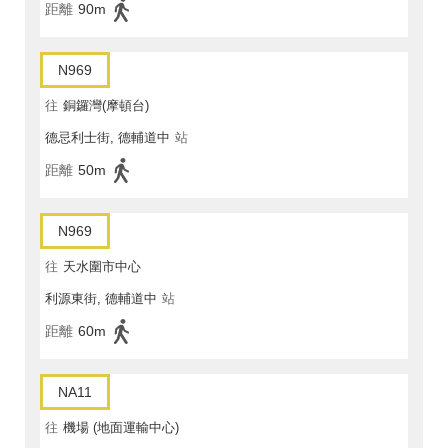
距離
90m
N969
往
銅鑼灣(摩頓台)
德忌利士街, 德輔道中
站
距離
50m
N969
往
天水圍市中心
利源東街, 德輔道中
站
距離
60m
NA11
往
機場 (地面運輸中心)