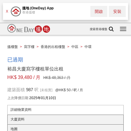
搵地 (OneDay) App
開啟
安裝
X
香港搵樓
搜索香港樓盤
Togg
navi
搵樓盤
>
寫字樓
>
香港的出租樓盤
>
中區
>
中環
已過期
裕昌大廈寫字樓租單位出租
HK$ 39,480 / 月
HK$ 48,363 / 月
建築面積
987
呎
[未核實]
@HK$ 50
/ 呎 / 月
上次降價日期
2025年01月10日
詳細物業資料
大廈資料
地圖