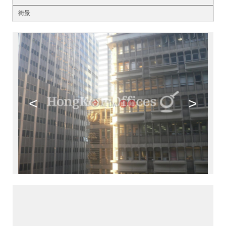
街景
<
>