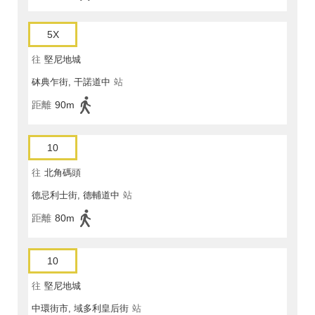
5X
往
堅尼地城
砵典乍街, 干諾道中
站
距離
90m
10
往
北角碼頭
德忌利士街, 德輔道中
站
距離
80m
10
往
堅尼地城
中環街市, 域多利皇后街
站