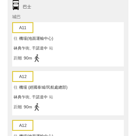
巴士
城巴
A11
往
機場(地面運輸中心)
砵典乍街, 干諾道中
站
距離
90m
A12
往
機場 (經國泰城/民航處總部)
砵典乍街, 干諾道中
站
距離
90m
A12