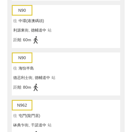
N90
往
中環(港澳碼頭)
利源東街, 德輔道中
站
距離
60m
N90
往
海怡半島
德忌利士街, 德輔道中
站
距離
80m
N962
往
屯門(龍門居)
砵典乍街, 干諾道中
站