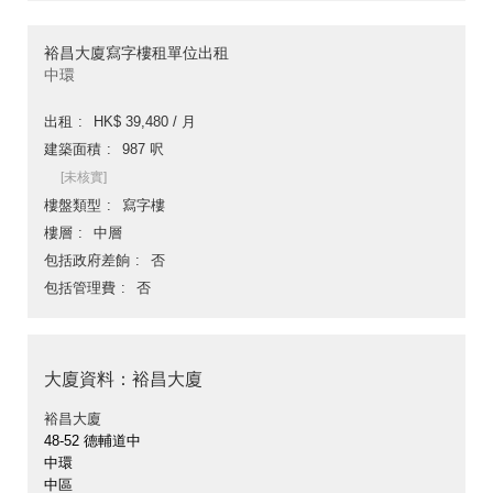
裕昌大廈寫字樓租單位出租
中環
出租
HK$ 39,480 / 月
建築面積
987 呎
[未核實]
樓盤類型
寫字樓
樓層
中層
包括政府差餉
否
包括管理費
否
大廈資料：裕昌大廈
裕昌大廈
48-52 德輔道中
中環
中區