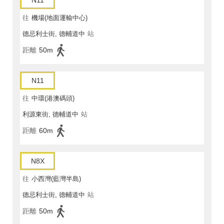
N11
往
機場(地面運輸中心)
德忌利士街, 德輔道中
站
距離
50m
N11
往
中環(港澳碼頭)
利源東街, 德輔道中
站
距離
60m
N8X
往
小西灣(藍灣半島)
德忌利士街, 德輔道中
站
距離
50m