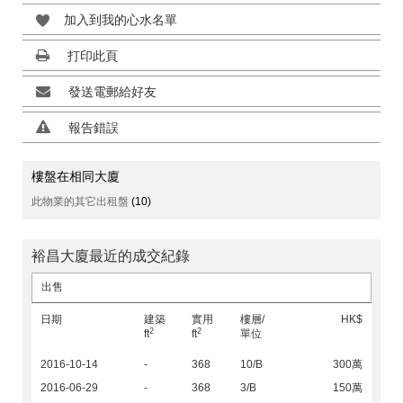
加入到我的心水名單
打印此頁
發送電郵給好友
報告錯誤
樓盤在相同大廈
此物業的其它出租盤
(10)
裕昌大廈最近的成交紀錄
出售
日期
建築
實用
樓層/
HK$
2
2
ft
ft
單位
2016-10-14
-
368
10/B
300萬
2016-06-29
-
368
3/B
150萬