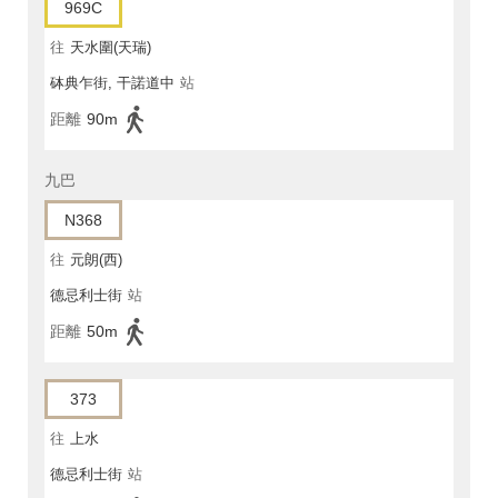
969C
往
天水圍(天瑞)
砵典乍街, 干諾道中
站
距離
90m
九巴
N368
往
元朗(西)
德忌利士街
站
距離
50m
373
往
上水
德忌利士街
站