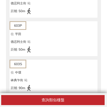
德忌利士街
站
距離
50m
603P
往
平田
德忌利士街
站
距離
50m
603S
往
中環
砵典乍街
站
距離
90m
查詢類似樓盤
673