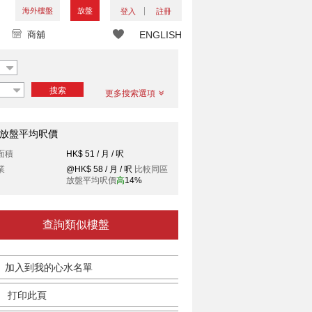
海外樓盤
放盤
登入
註冊
商舖
ENGLISH
搜索
更多搜索選項
放盤平均呎價
面積
HK$ 51 / 月 / 呎
業
@HK$ 58 / 月 / 呎
比較同區
放盤平均呎價
高
14%
查詢類似樓盤
加入到我的心水名單
打印此頁