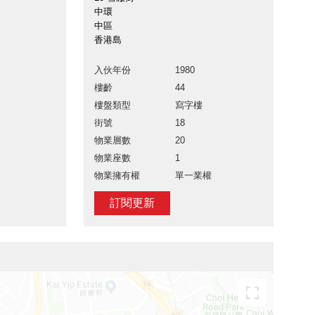
中環
中區
香港島
入伙年份
1980
樓齡
44
樓盤類型
寫字樓
街號
18
物業層數
20
物業座數
1
物業擁有權
單一業權
訂閱更新