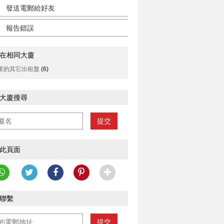
發送電郵給好友
報告錯誤
在相同大廈
業的其它出租盤
(6)
大廈搜尋
提交
此頁面
聯繫
提交