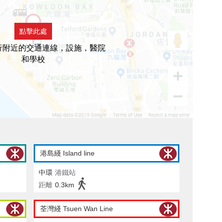
點擊此處
行附近的交通連線，設施，醫院
和學校
港島綫 Island line
中環
港鐵站
距離
0.3km
荃灣綫 Tsuen Wan Line