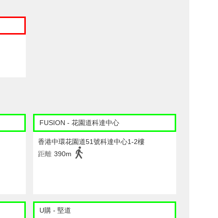
FUSION - 花園道科達中心
香港中環花園道51號科達中心1-2樓
距離
390m
U購 - 堅道