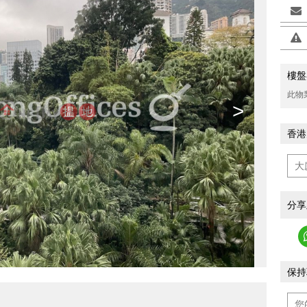
樓盤
此物
>
香港
分享
保持