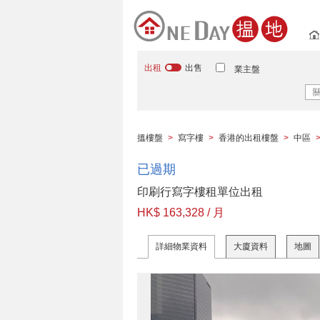
出租
出售
業主盤
搵樓盤
>
寫字樓
>
香港的出租樓盤
>
中區
已過期
印刷行寫字樓租單位出租
HK$ 163,328 / 月
詳細物業資料
大廈資料
地圖