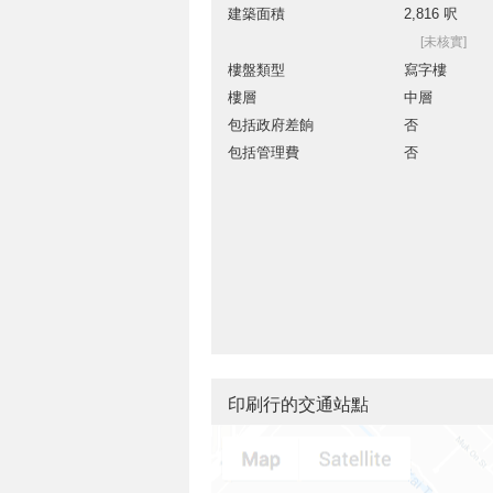
建築面積
2,816 呎
[未核實]
樓盤類型
寫字樓
樓層
中層
包括政府差餉
否
包括管理費
否
印刷行的交通站點