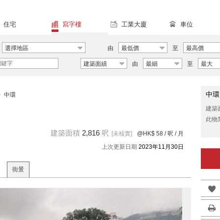
住宅
寫字樓
工業大廈
車位
選擇地區
由
最低價
至
最高價
建築面績
由
最細
至
最大
中環
>
中環
建築
此物
建築面積
2,816
呎
[未核實]
@HK$ 58
/ 呎 / 月
上次更新日期
2023年11月30日
街景