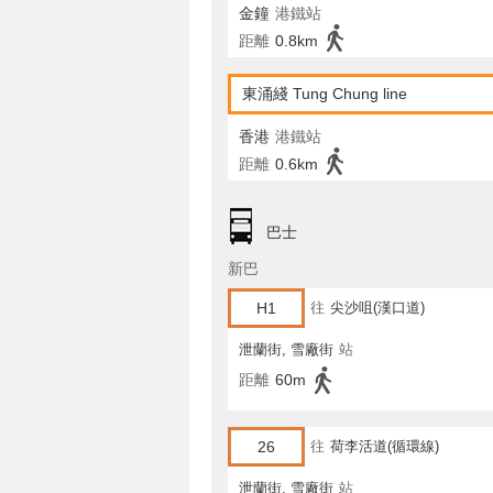
金鐘
港鐵站
距離
0.8km
東涌綫 Tung Chung line
香港
港鐵站
距離
0.6km
巴士
新巴
H1
往
尖沙咀(漢口道)
泄蘭街, 雪廠街
站
距離
60m
26
往
荷李活道(循環線)
泄蘭街, 雪廠街
站