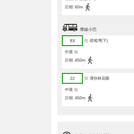
距離
60m
專線小巴
8X
往
碧瑤灣(下)
中環
站
距離
450m
22
往
薄扶林花園
中環
站
距離
450m