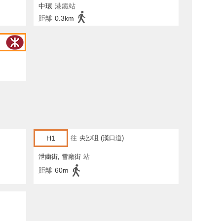
中環
港鐵站
距離
0.3km
H1
往
尖沙咀 (漢口道)
泄蘭街, 雪廠街
站
距離
60m