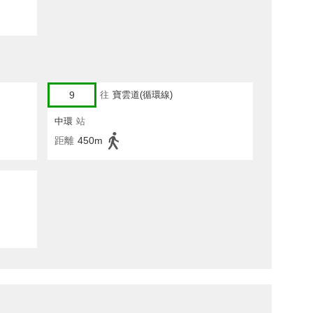
9
往
寶雲道(循環線)
中環
站
距離
450m