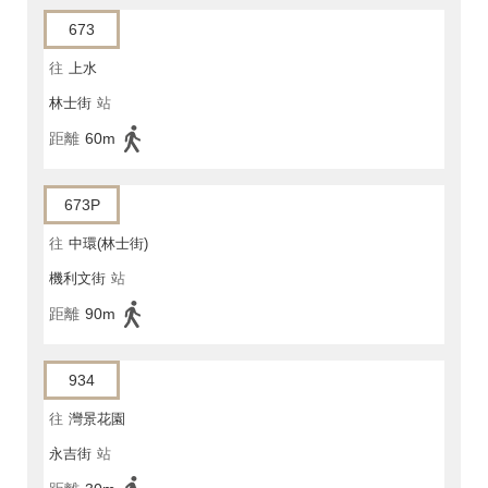
673
往
上水
林士街
站
距離
60m
673P
往
中環(林士街)
機利文街
站
距離
90m
934
往
灣景花園
永吉街
站