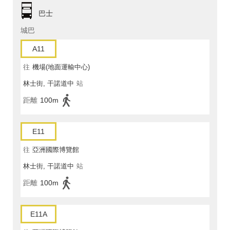
巴士
城巴
A11
往
機場(地面運輸中心)
林士街, 干諾道中
站
距離
100m
E11
往
亞洲國際博覽館
林士街, 干諾道中
站
距離
100m
E11A