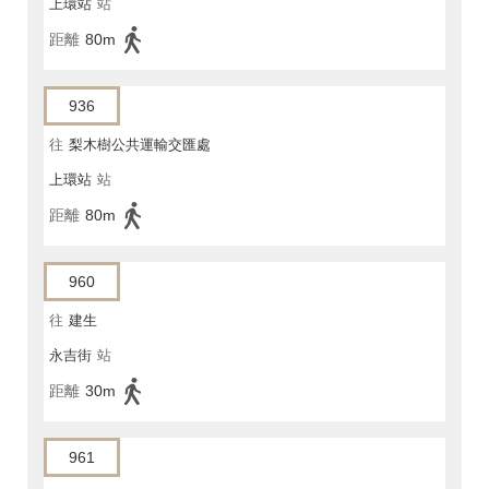
上環站
站
距離
80m
936
往
梨木樹公共運輸交匯處
上環站
站
距離
80m
960
往
建生
永吉街
站
距離
30m
961