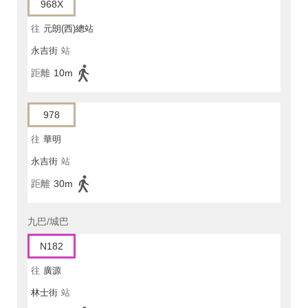
968X
往
元朗(西)總站
永吉街
站
距離
10m
978
往
華明
永吉街
站
距離
30m
九巴/城巴
N182
往
廣源
林士街
站