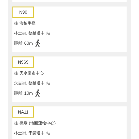
N90
往
海怡半島
林士街, 德輔道中
站
距離
60m
N969
往
天水圍市中心
永吉街, 德輔道中
站
距離
10m
NA11
往
機場 (地面運輸中心)
林士街, 干諾道中
站