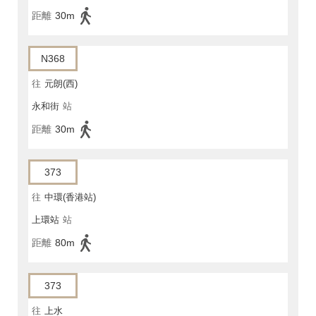
距離
30m
N368
往
元朗(西)
永和街
站
距離
30m
373
往
中環(香港站)
上環站
站
距離
80m
373
往
上水