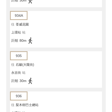
距離
30m
934A
往
荃威花園
上環站
站
距離
80m
935
往
石籬(大隴街)
永吉街
站
距離
30m
936
往
梨木樹巴士總站