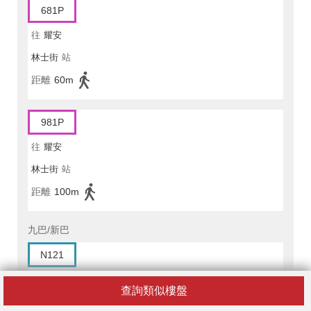
681P
往
耀安
林士街
站
距離
60m
981P
往
耀安
林士街
站
距離
100m
九巴/新巴
N121
往
牛頭角
查詢類似樓盤
林士街
站