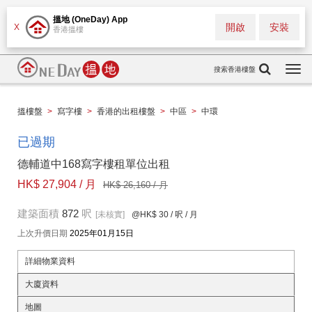
搵地 (OneDay) App
開啟
安裝
X
香港搵樓
搜索香港樓盤
Togg
navi
搵樓盤
>
寫字樓
>
香港的出租樓盤
>
中區
>
中環
已過期
德輔道中168寫字樓租單位出租
HK$ 27,904 / 月
HK$ 26,160 / 月
建築面積
872
呎
[未核實]
@HK$ 30
/ 呎 / 月
上次升價日期
2025年01月15日
詳細物業資料
大廈資料
地圖