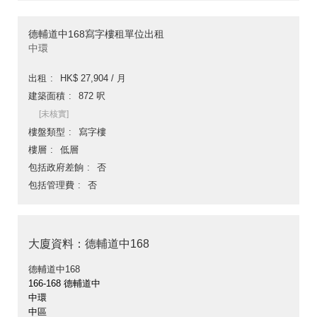
德輔道中168寫字樓租單位出租
中環
出租
HK$ 27,904 / 月
建築面積
872 呎
[未核實]
樓盤類型
寫字樓
樓層
低層
包括政府差餉
否
包括管理費
否
大廈資料：德輔道中168
德輔道中168
166-168 德輔道中
中環
中區