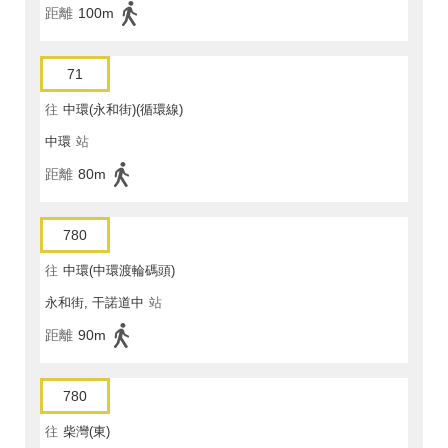
距離
100m
71
往
中環(永和街)(循環線)
中環
站
距離
80m
780
往
中環(中環渡輪碼頭)
永和街, 干諾道中
站
距離
90m
780
往
柴灣(東)