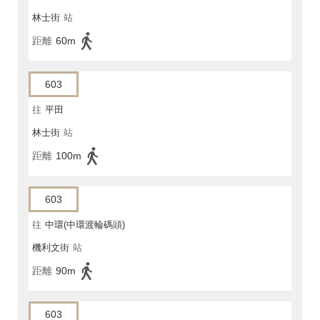
林士街
站
距離
60m
603
往
平田
林士街
站
距離
100m
603
往
中環(中環渡輪碼頭)
機利文街
站
距離
90m
603