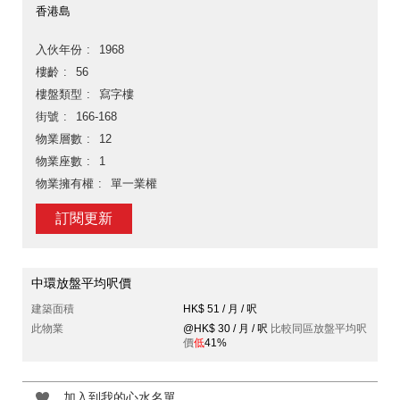
香港島
入伙年份
1968
樓齡
56
樓盤類型
寫字樓
街號
166-168
物業層數
12
物業座數
1
物業擁有權
單一業權
訂閱更新
中環放盤平均呎價
建築面積
HK$ 51 / 月 / 呎
此物業
@HK$ 30 / 月 / 呎
比較同區放盤平均呎
價
低
41%
加入到我的心水名單