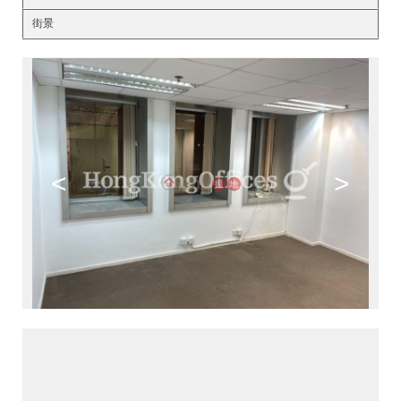
街景
<
>