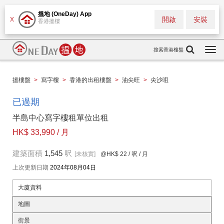
搵地 (OneDay) App
開啟
安裝
X
香港搵樓
搜索香港樓盤
Togg
navi
搵樓盤
>
寫字樓
>
香港的出租樓盤
>
油尖旺
>
尖沙咀
已過期
半島中心寫字樓租單位出租
HK$ 33,990 / 月
建築面積
1,545
呎
[未核實]
@HK$ 22
/ 呎 / 月
上次更新日期
2024年08月04日
大廈資料
地圖
街景