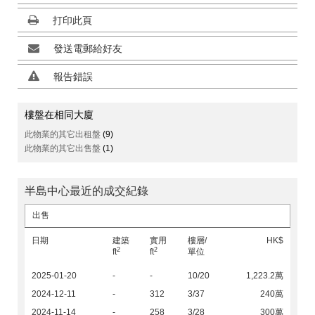
打印此頁
發送電郵給好友
報告錯誤
樓盤在相同大廈
此物業的其它出租盤
(9)
此物業的其它出售盤
(1)
半島中心最近的成交紀錄
出售
日期
建築
實用
樓層/
HK$
2
2
ft
ft
單位
2025-01-20
-
-
10/20
1,223.2萬
2024-12-11
-
312
3/37
240萬
2024-11-14
-
258
3/28
300萬