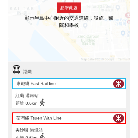
點擊此處
顯示半島中心附近的交通連線，設施，醫
院和學校
港鐵
東鐵綫 East Rail line
紅磡
港鐵站
距離
0.6km
荃灣綫 Tsuen Wan Line
尖沙咀
港鐵站
距離
0.6km