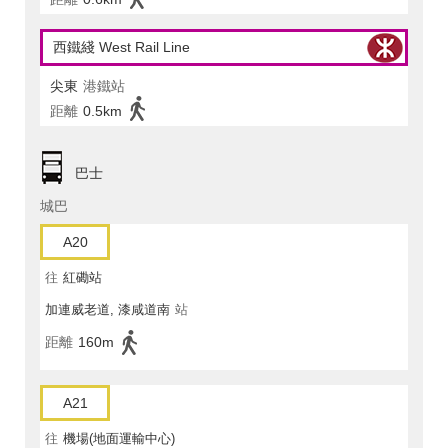
西鐵綫 West Rail Line
尖東
港鐵站
距離
0.5km
巴士
城巴
A20
往
紅磡站
加連威老道, 漆咸道南
站
距離
160m
A21
往
機場(地面運輸中心)