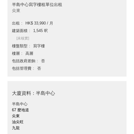
半島中心寫字樓租單位出租
尖東
出租
HK$ 33,990 / 月
建築面積
1,545 呎
[未核實]
樓盤類型
寫字樓
樓層
高層
包括政府差餉
否
包括管理費
否
大廈資料：半島中心
半島中心
67 麼地道
尖東
油尖旺
九龍