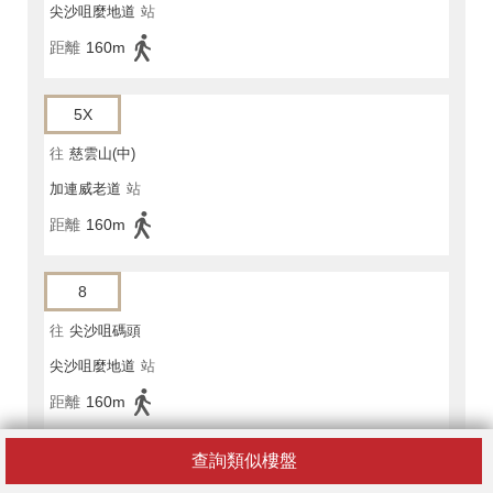
尖沙咀麼地道
站
距離
160m
5X
往
慈雲山(中)
加連威老道
站
距離
160m
8
往
尖沙咀碼頭
尖沙咀麼地道
站
距離
160m
查詢類似樓盤
8A