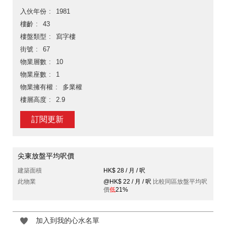
入伙年份
1981
樓齡
43
樓盤類型
寫字樓
街號
67
物業層數
10
物業座數
1
物業擁有權
多業權
樓層高度
2.9
訂閱更新
尖東放盤平均呎價
建築面積
HK$ 28 / 月 / 呎
此物業
@HK$ 22 / 月 / 呎
比較同區放盤平均呎
價
低
21%
加入到我的心水名單