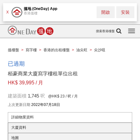
搵地 (OneDay) App
開啟
安裝
X
香港搵樓
搜索香港樓盤
Togg
navi
搵樓盤
>
寫字樓
>
香港的出租樓盤
>
油尖旺
>
尖沙咀
已過期
栢豪商業大廈寫字樓租單位出租
HK$ 39,995 / 月
建築面積
1,745
呎
@HK$ 23
/ 呎 / 月
上次更新日期
2022年07月18日
詳細物業資料
大廈資料
地圖