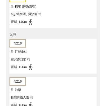
往
機場 (經逸東邨)
尖沙咀警署, 彌敦道
站
距離
140m
九巴
N216
往
紅磡車站
聖安德烈堂
站
距離
150m
N216
往
油塘
栢麗購物大道
站
距離
160m