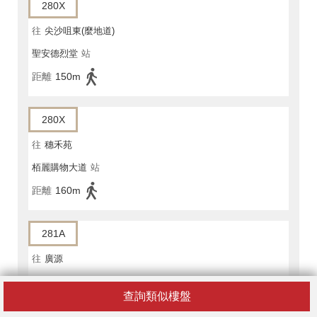
280X
往
尖沙咀東(麼地道)
聖安德烈堂
站
距離
150m
280X
往
穗禾苑
栢麗購物大道
站
距離
160m
281A
往
廣源
栢麗購物大道
站
查詢類似樓盤
距離
160m