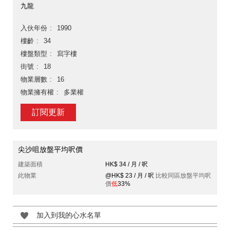
九龍
入伙年份
1990
樓齡
34
樓盤類型
寫字樓
街號
18
物業層數
16
物業擁有權
多業權
訂閱更新
尖沙咀放盤平均呎價
建築面積
HK$ 34 / 月 / 呎
此物業
@HK$ 23 / 月 / 呎
比較同區放盤平均呎
價
低
33%
加入到我的心水名單