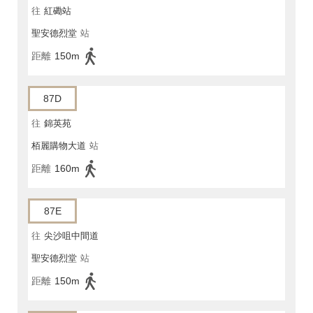
往
紅磡站
聖安德烈堂
站
距離
150m
87D
往
錦英苑
栢麗購物大道
站
距離
160m
87E
往
尖沙咀中間道
聖安德烈堂
站
距離
150m