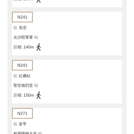
N241
往
長宏
尖沙咀警署
站
距離
140m
N241
往
紅磡站
聖安德烈堂
站
距離
150m
N271
往
富亨
栢麗購物大道
站