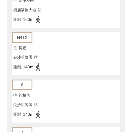
往
烏溪沙站
栢麗購物大道
站
距離
160m
N41X
往
長宏
尖沙咀警署
站
距離
140m
6
往
荔枝角
尖沙咀警署
站
距離
140m