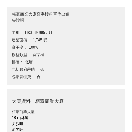
栢豪商業大廈寫字樓租單位出租
尖沙咀
出租
HK$ 39,995 / 月
建築面積
1,745 呎
實用率
100%
樓盤類型
寫字樓
樓層
低層
包括政府差餉
否
包括管理費
否
大廈資料：栢豪商業大廈
栢豪商業大廈
18 山林道
尖沙咀
油尖旺