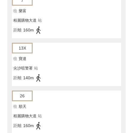
7
往
樂富
栢麗購物大道
站
距離
160m
13X
往
寶達
尖沙咀警署
站
距離
140m
26
往
順天
栢麗購物大道
站
距離
160m