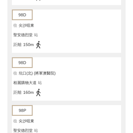
98D
往
尖沙咀東
聖安德烈堂
站
距離
150m
98D
往
坑口(北) (將軍澳醫院)
栢麗購物大道
站
距離
160m
98P
往
尖沙咀東
聖安德烈堂
站