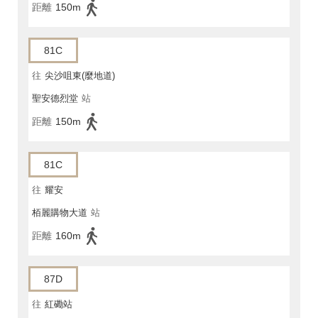
距離
150m
81C
往
尖沙咀東(麼地道)
聖安德烈堂
站
距離
150m
81C
往
耀安
栢麗購物大道
站
距離
160m
87D
往
紅磡站