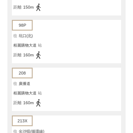
距離
150m
98P
往
坑口(北)
栢麗購物大道
站
距離
160m
208
往
廣播道
栢麗購物大道
站
距離
160m
213X
往
尖沙咀(循環線)