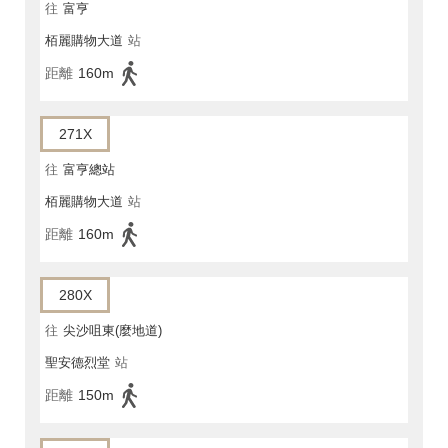
往
富亨
栢麗購物大道
站
距離
160m
271X
往
富亨總站
栢麗購物大道
站
距離
160m
280X
往
尖沙咀東(麼地道)
聖安德烈堂
站
距離
150m