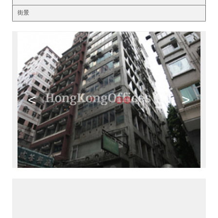
街景
<
>