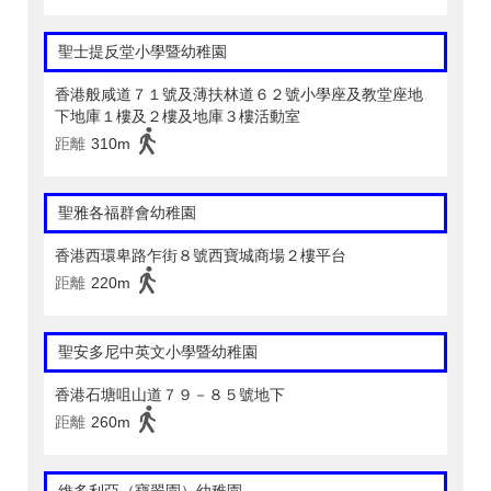
聖士提反堂小學暨幼稚園
香港般咸道７１號及薄扶林道６２號小學座及教堂座地
下地庫１樓及２樓及地庫３樓活動室
距離
310m
聖雅各福群會幼稚園
香港西環卑路乍街８號西寶城商場２樓平台
距離
220m
聖安多尼中英文小學暨幼稚園
香港石塘咀山道７９－８５號地下
距離
260m