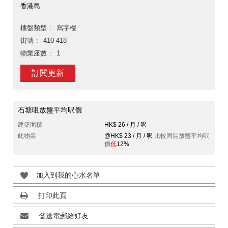
香港島
樓盤類型
寫字樓
街號
410-418
物業座數
1
訂閱更新
石塘咀放盤平均呎價
建築面積
HK$ 26 / 月 / 呎
此物業
@HK$ 23 / 月 / 呎
比較同區放盤平均呎
價
低
12%
加入到我的心水名單
打印此頁
發送電郵給好友