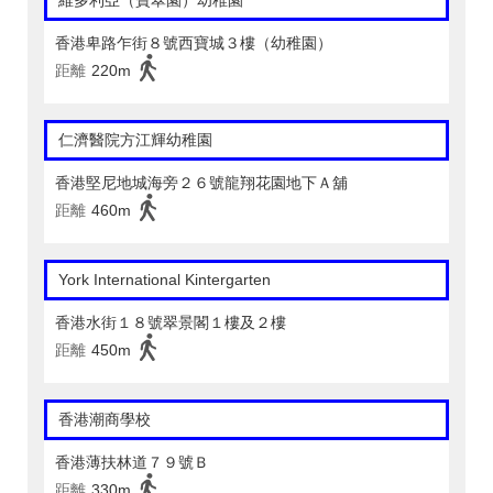
維多利亞（寶翠園）幼稚園
香港卑路乍街８號西寶城３樓（幼稚園）
距離
220m
仁濟醫院方江輝幼稚園
香港堅尼地城海旁２６號龍翔花園地下Ａ舖
距離
460m
York International Kintergarten
香港水街１８號翠景閣１樓及２樓
距離
450m
香港潮商學校
香港薄扶林道７９號Ｂ
距離
330m