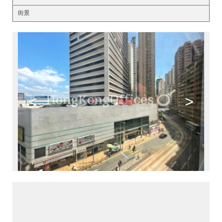
街景
<
>