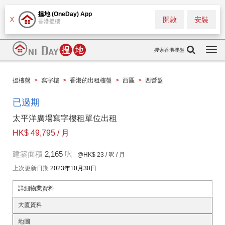
搵地 (OneDay) App
開啟
安裝
X
香港搵樓
搜索香港樓盤
Togg
navi
搵樓盤
>
寫字樓
>
香港的出租樓盤
>
西區
>
西營盤
已過期
太平洋廣場寫字樓租單位出租
HK$ 49,795 / 月
建築面積
2,165
呎
@HK$ 23
/ 呎 / 月
上次更新日期
2023年10月30日
詳細物業資料
大廈資料
地圖