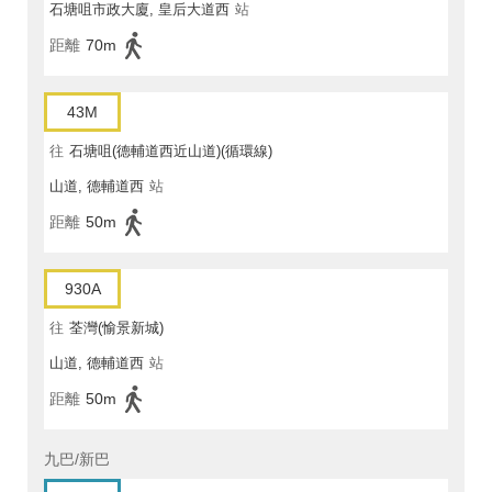
石塘咀市政大廈, 皇后大道西
站
距離
70m
43M
往
石塘咀(德輔道西近山道)(循環線)
山道, 德輔道西
站
距離
50m
930A
往
荃灣(愉景新城)
山道, 德輔道西
站
距離
50m
九巴/新巴