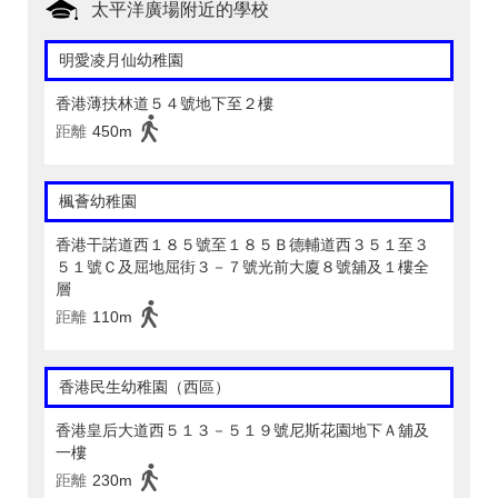
太平洋廣場附近的學校
明愛凌月仙幼稚園
香港薄扶林道５４號地下至２樓
距離
450m
楓薈幼稚園
香港干諾道西１８５號至１８５Ｂ德輔道西３５１至３
５１號Ｃ及屈地屈街３－７號光前大廈８號舖及１樓全
層
距離
110m
香港民生幼稚園（西區）
香港皇后大道西５１３－５１９號尼斯花園地下Ａ舖及
一樓
距離
230m