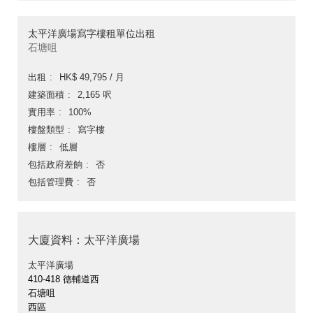
太平洋廣場寫字樓租單位出租
石塘咀
出租
HK$ 49,795 / 月
建築面積
2,165 呎
實用率
100%
樓盤類型
寫字樓
樓層
低層
包括政府差餉
否
包括管理費
否
大廈資料：太平洋廣場
太平洋廣場
410-418 德輔道西
石塘咀
西區