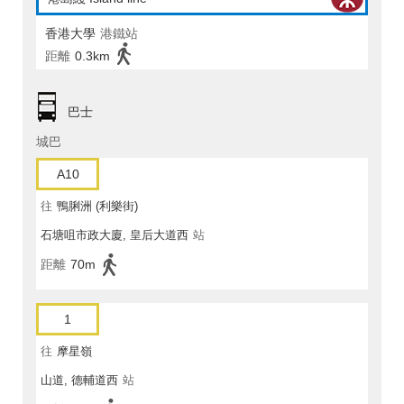
香港大學
港鐵站
距離
0.3km
巴士
城巴
A10
往
鴨脷洲 (利樂街)
石塘咀市政大廈, 皇后大道西
站
距離
70m
1
往
摩星嶺
山道, 德輔道西
站