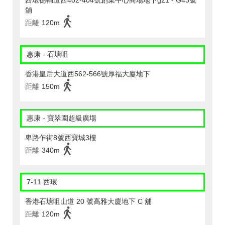
西環德輔道西402-404號創業中心商場地下g21 - G43號
舖
距離
120m
惠康 - 石塘咀
香港皇后大道西562-566號厚福大廈地下
距離
150m
惠康 - 寶翠園超級廣場
卑路乍街8號西寶城3樓
距離
340m
7-11 西環
香港石塘咀山道 20 號高雅大廈地下 C 舖
距離
120m