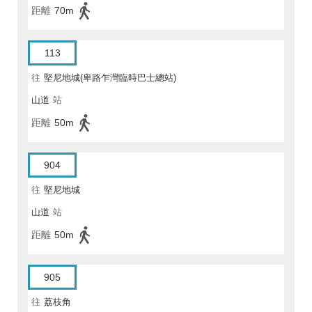
距離
70m
113
往
堅尼地城(卑路乍灣臨時巴士總站)
山道
站
距離
50m
904
往
堅尼地城
山道
站
距離
50m
905
往
荔枝角