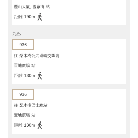
歷山大廈, 雪廠街
站
距離
190m
九巴
936
往
梨木樹公共運輸交匯處
置地廣場
站
距離
130m
936
往
梨木樹巴士總站
置地廣場
站
距離
130m