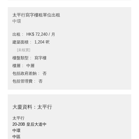
太平行寫字樓租單位出租
中環
出租
HK$ 72,240 / 月
建築面積
1,204 呎
[未核實]
樓盤類型
寫字樓
樓層
中層
包括政府差餉
否
包括管理費
否
大廈資料：太平行
太平行
20-20B 皇后大道中
中環
中區