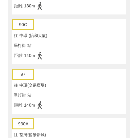
距離
130m
90C
往
中環 (怡和大廈)
畢打街
站
距離
140m
97
往
中環(交易廣場)
畢打街
站
距離
140m
930A
往
荃灣(愉景新城)