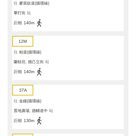
往
麥當奴道(循環線)
畢打街
站
距離
140m
12M
往
柏道(循環線)
蘭桂坊, 德己立街
站
距離
140m
37A
往
金鐘(循環線)
置地廣場, 德輔道中
站
距離
130m