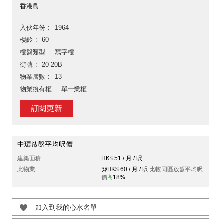
香港島
入伙年份
1964
樓齡
60
樓盤類型
寫字樓
街號
20-20B
物業層數
13
物業擁有權
單一業權
訂閱更新
中環放盤平均呎價
建築面積
HK$ 51 / 月 / 呎
此物業
@HK$ 60 / 月 / 呎
比較同區放盤平均呎
價
高
18%
加入到我的心水名單