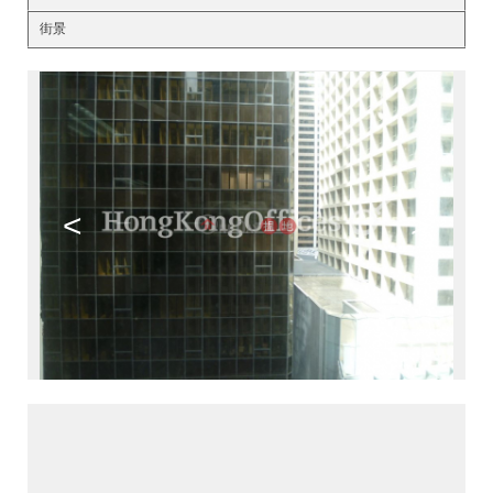
街景
<
>