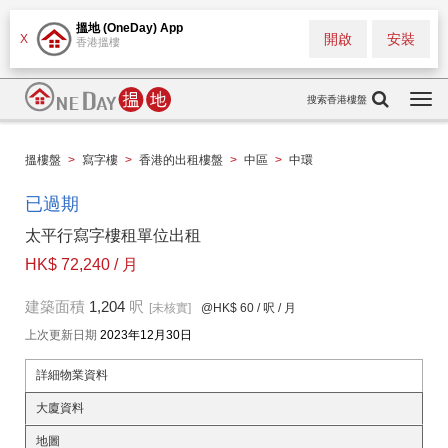
搵地 (OneDay) App
開啟
安裝
X
香港搵樓
搜索香港樓盤
Togg
navi
搵樓盤
>
寫字樓
>
香港的出租樓盤
>
中區
>
中環
已過期
太平行寫字樓租單位出租
HK$ 72,240 / 月
建築面積
1,204
呎
[未核實]
@HK$ 60
/ 呎 / 月
上次更新日期
2023年12月30日
詳細物業資料
大廈資料
地圖