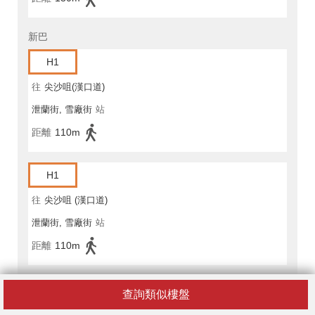
新巴
H1
往
尖沙咀(漢口道)
泄蘭街, 雪廠街
站
距離
110m
H1
往
尖沙咀 (漢口道)
泄蘭街, 雪廠街
站
距離
110m
2
查詢類似樓盤
往
中環(港澳碼頭)