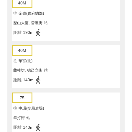
40M
往
金鐘(政府總部)
歷山大廈, 雪廠街
站
距離
190m
40M
往
華富(北)
蘭桂坊, 德己立街
站
距離
140m
75
往
中環(交易廣場)
畢打街
站
距離
140m