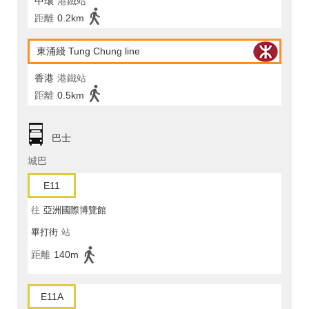
中環
港鐵站
距離
0.2km
東涌綫 Tung Chung line
香港
港鐵站
距離
0.5km
巴士
城巴
E11
往
亞洲國際博覽館
畢打街
站
距離
140m
E11A