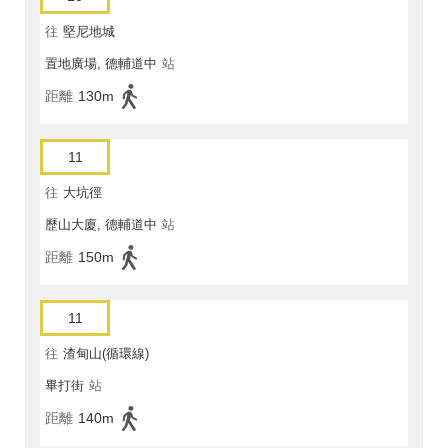
往
堅尼地城
置地廣場, 德輔道中
站
距離
130m
11
往
大坑徑
歷山大廈, 德輔道中
站
距離
150m
11
往
渣甸山(循環線)
畢打街
站
距離
140m