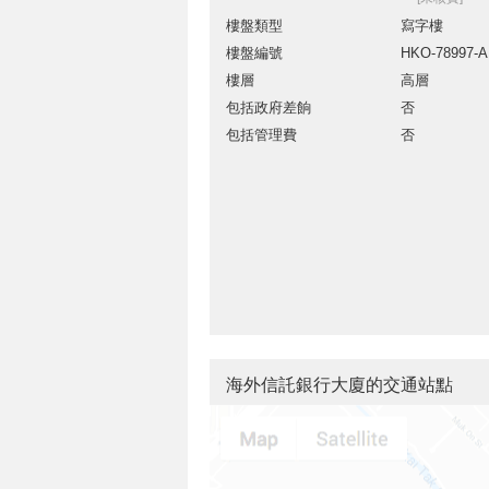
樓盤類型
寫字樓
樓盤編號
HKO-78997-
樓層
高層
包括政府差餉
否
包括管理費
否
海外信託銀行大廈的交通站點