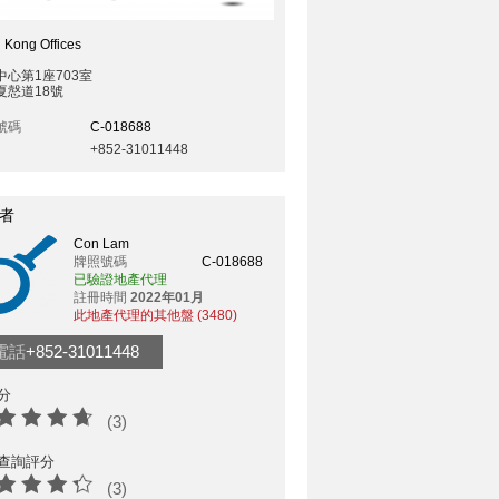
 Kong Offices
中心第1座703室
夏慤道18號
號碼
C-018688
+852-31011448
者
Con Lam
牌照號碼
C-018688
已驗證地產代理
註冊時間
2022年01月
此地產代理的其他盤 (3480)
電話
+852-31011448
分
(3)
查詢評分
(3)