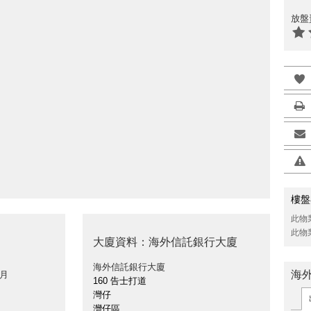
放盤
樓盤
此物
此物
大廈資料：海外信託銀行大廈
海外信託銀行大廈
海
 月
160 告士打道
灣仔
灣仔區