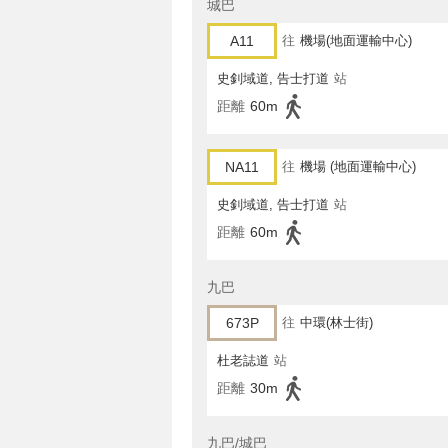
城巴
A11
往
機場(地面運輸中心)
史釗域道, 告士打道
站
距離
60m
NA11
往
機場 (地面運輸中心)
史釗域道, 告士打道
站
距離
60m
九巴
673P
往
中環(林士街)
杜老誌道
站
距離
30m
九巴/城巴