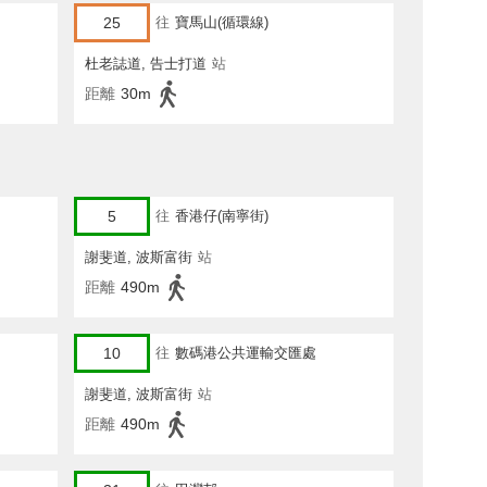
25
往
寶馬山(循環線)
杜老誌道, 告士打道
站
距離
30m
5
往
香港仔(南寧街)
謝斐道, 波斯富街
站
距離
490m
10
往
數碼港公共運輸交匯處
謝斐道, 波斯富街
站
距離
490m