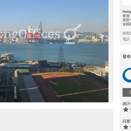
Hong
香港
海富
金鐘
>
牌照
電話
發布
總評
回覆