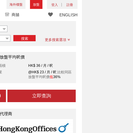
海外樓盤
放盤
登入
註冊
商舖
ENGLISH
搜索
更多搜索選項
放盤平均呎價
面積
HK$ 36 / 月 / 呎
業
@HK$ 23 / 月 / 呎
比較同區
放盤平均呎價
低
36%
立即查詢
代理商