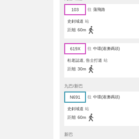
103
往
蒲飛路
史釗域道
站
距離
60m
619X
往
中環(港澳碼頭)
杜老誌道, 告士打道
站
距離
30m
九巴/新巴
N691
往
中環(港澳碼頭)
史釗域道
站
距離
60m
新巴