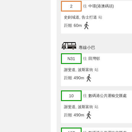
2
往
中環(港澳碼頭)
史釗域道, 告士打道
站
距離
60m
專線小巴
N31
往
田灣邨
謝斐道, 波斯富街
站
距離
490m
10
往
數碼港公共運輸交匯處
謝斐道, 波斯富街
站
距離
490m