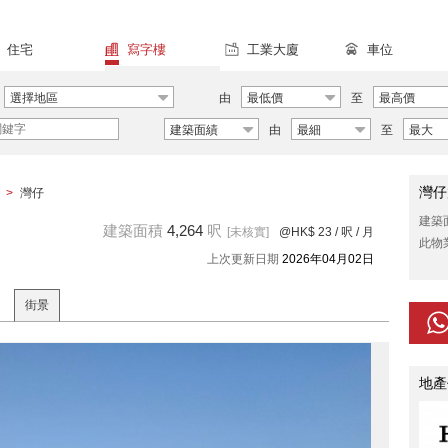
住宅
寫字樓
工業大廈
車位
選擇地區
由
最低價
至
最高價
建築面績
由
最細
至
最大
灣仔
>
灣仔
建築
建築面積
4,264
呎
[未核實]
@HK$ 23
/ 呎 / 月
此物
上次更新日期
2026年04月02日
街景
地產