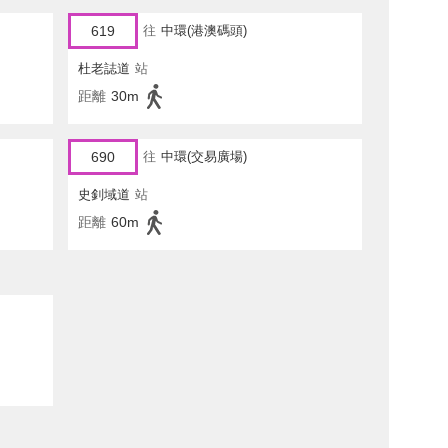
619
往
中環(港澳碼頭)
杜老誌道
站
距離
30m
690
往
中環(交易廣場)
史釗域道
站
距離
60m