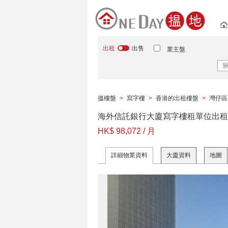
出租
出售
業主盤
搵樓盤
>
寫字樓
>
香港的出租樓盤
>
灣仔區
海外信託銀行大廈寫字樓租單位出租
HK$ 98,072 / 月
詳細物業資料
大廈資料
地圖