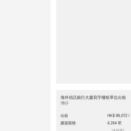
海外信託銀行大廈寫字樓租單位出租
灣仔
出租
HK$ 98,072 /
建築面積
4,264 呎
[未核實]