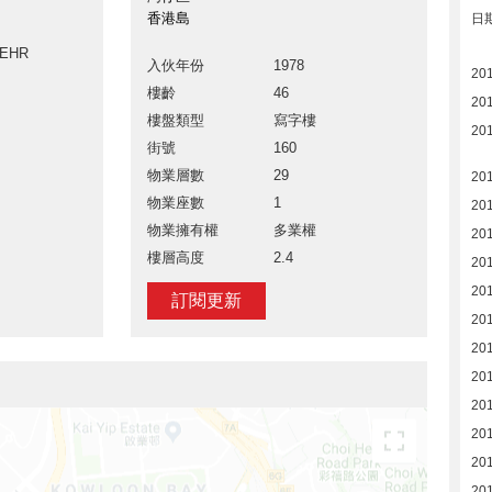
香港島
日
AEHR
入伙年份
1978
20
樓齡
46
20
樓盤類型
寫字樓
20
街號
160
物業層數
29
201
物業座數
1
201
物業擁有權
多業權
201
樓層高度
2.4
20
20
訂閱更新
20
20
20
20
20
20
201