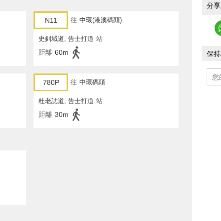
分享
N11
往
中環(港澳碼頭)
史釗域道, 告士打道
站
距離
60m
保持
780P
往
中環碼頭
杜老誌道, 告士打道
站
距離
30m