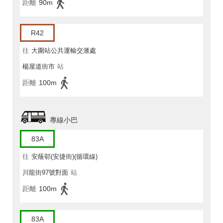
距離
90m
R42
往
大圍站公共運輸交滙處
楊屋道街市
站
距離
100m
專線小巴
83A
往
安蔭邨(安捷街)(循環線)
川龍街97號對面
站
距離
100m
83A