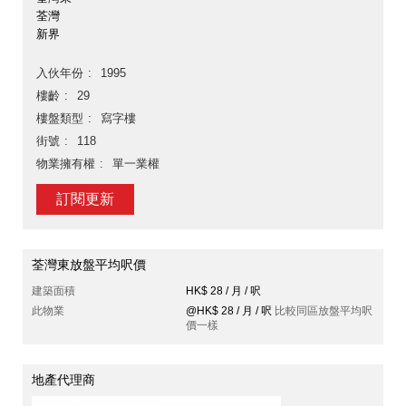
荃灣
新界
入伙年份
1995
樓齡
29
樓盤類型
寫字樓
街號
118
物業擁有權
單一業權
訂閱更新
荃灣東放盤平均呎價
建築面積
HK$ 28 / 月 / 呎
此物業
@HK$ 28 / 月 / 呎
比較同區放盤平均呎
價一樣
地產代理商