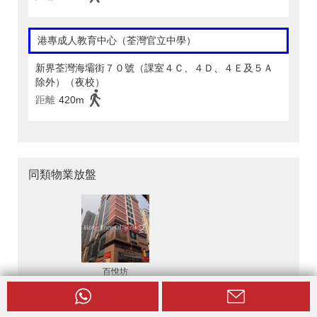
港專成人教育中心（荃灣官立中學）
新界荃灣海壩街７０號（課室４Ｃ、４Ｄ、４Ｅ及５Ａ
除外）（夜校）
距離
420m
同類物業放盤
百悅坊
HK$ 179,976 / 月
百悅坊寫字樓租單位出租