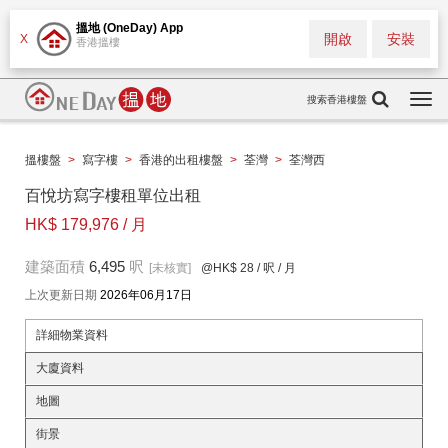
搵地 (OneDay) App
開啟
安裝
X
香港搵樓
搜索香港樓盤
Togg
navi
搵樓盤
>
寫字樓
>
香港的出租樓盤
>
荃灣
>
荃灣西
百悅坊寫字樓租單位出租
HK$ 179,976 / 月
建築面積
6,495
呎
[未核實]
@HK$ 28
/ 呎 / 月
上次更新日期
2026年06月17日
詳細物業資料
大廈資料
地圖
街景