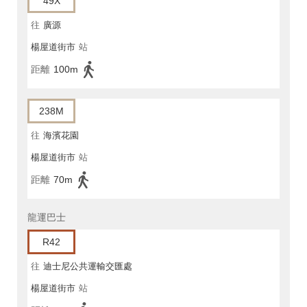
49X
往
廣源
楊屋道街市
站
距離
100m
238M
往
海濱花園
楊屋道街市
站
距離
70m
龍運巴士
R42
往
迪士尼公共運輸交匯處
楊屋道街市
站