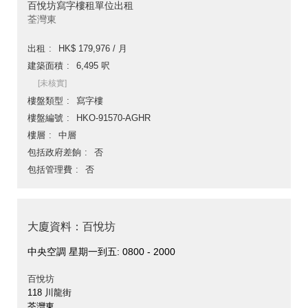
百悅坊寫字樓租單位出租
荃灣東
出租
HK$ 179,976 / 月
建築面積
6,495 呎
[未核實]
樓盤類型
寫字樓
樓盤編號
HKO-91570-AGHR
樓層
中層
包括政府差餉
否
包括管理費
否
大廈資料：百悅坊
中央空調 星期一到五: 0800 - 2000
百悅坊
118 川龍街
荃灣東