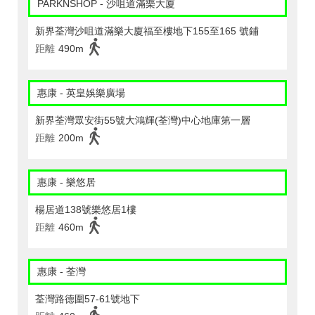
PARKNSHOP - 沙咀道滿樂大廈
新界荃灣沙咀道滿樂大廈福至樓地下155至165 號鋪
距離
490m
惠康 - 英皇娛樂廣場
新界荃灣眾安街55號大鴻輝(荃灣)中心地庫第一層
距離
200m
惠康 - 樂悠居
楊居道138號樂悠居1樓
距離
460m
惠康 - 荃灣
荃灣路德圍57-61號地下