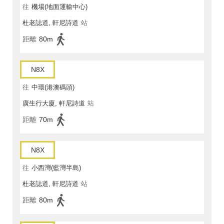
往
機場(地面運輸中心)
杜老誌道, 軒尼詩道
站
距離
80m
N8X
往
中環(港澳碼頭)
廣生行大廈, 軒尼詩道
站
距離
70m
N8X
往
小西灣(藍灣半島)
杜老誌道, 軒尼詩道
站
距離
80m