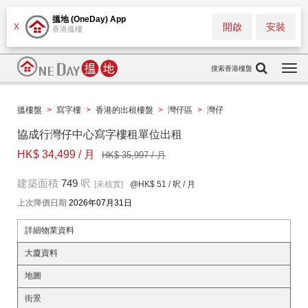
搵地 (OneDay) App
開啟
安裝
X
香港搵樓
搜索香港樓盤
Togg
navi
搵樓盤
>
寫字樓
>
香港的出租樓盤
>
灣仔區
>
灣仔
協成行灣仔中心寫字樓租單位出租
HK$ 34,499 / 月
HK$ 35,997 / 月
建築面積
749
呎
[未核實]
@HK$ 51
/ 呎 / 月
上次降價日期
2026年07月31日
詳細物業資料
大廈資料
地圖
街景