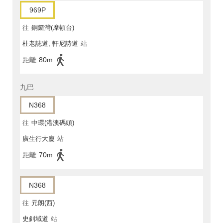
969P
往
銅鑼灣(摩頓台)
杜老誌道, 軒尼詩道
站
距離
80m
九巴
N368
往
中環(港澳碼頭)
廣生行大廈
站
距離
70m
N368
往
元朗(西)
史釗域道
站