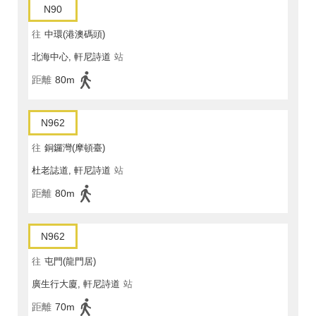
N90
往
中環(港澳碼頭)
北海中心, 軒尼詩道
站
距離
80m
N962
往
銅鑼灣(摩頓臺)
杜老誌道, 軒尼詩道
站
距離
80m
N962
往
屯門(龍門居)
廣生行大廈, 軒尼詩道
站
距離
70m