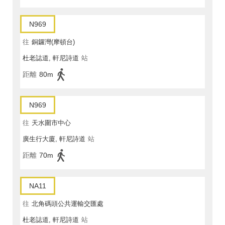
N969
往
銅鑼灣(摩頓台)
杜老誌道, 軒尼詩道
站
距離
80m
N969
往
天水圍市中心
廣生行大廈, 軒尼詩道
站
距離
70m
NA11
往
北角碼頭公共運輸交匯處
杜老誌道, 軒尼詩道
站