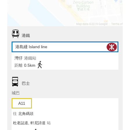
港鐵
港島綫 Island line
灣仔
港鐵站
距離
0.5km
巴士
城巴
A11
往
北角碼頭
杜老誌道, 軒尼詩道
站