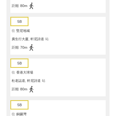
距離
80m
5B
往
堅尼地城
廣生行大廈, 軒尼詩道
站
距離
70m
5B
往
香港大球場
杜老誌道, 軒尼詩道
站
距離
80m
5B
往
銅鑼灣