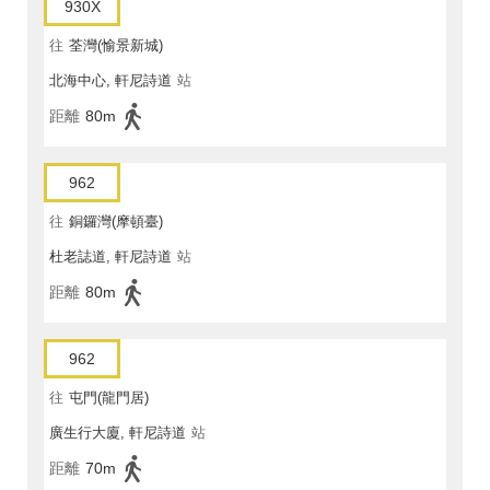
930X
往
荃灣(愉景新城)
北海中心, 軒尼詩道
站
距離
80m
962
往
銅鑼灣(摩頓臺)
杜老誌道, 軒尼詩道
站
距離
80m
962
往
屯門(龍門居)
廣生行大廈, 軒尼詩道
站
距離
70m