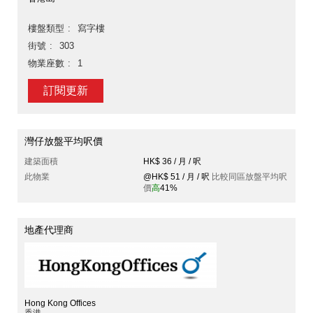
樓盤類型
寫字樓
街號
303
物業座數
1
訂閱更新
灣仔放盤平均呎價
建築面積
HK$ 36 / 月 / 呎
此物業
@HK$ 51 / 月 / 呎
比較同區放盤平均呎
價
高
41%
地產代理商
Hong Kong Offices