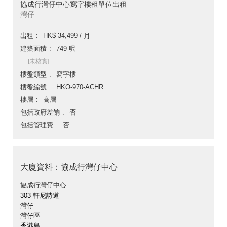
協成行灣仔中心寫字樓租單位出租
灣仔
出租
HK$ 34,499 / 月
建築面積
749 呎
[未核實]
樓盤類型
寫字樓
樓盤編號
HKO-970-ACHR
樓層
高層
包括政府差餉
否
包括管理費
否
大廈資料：協成行灣仔中心
協成行灣仔中心
303 軒尼詩道
灣仔
灣仔區
香港島