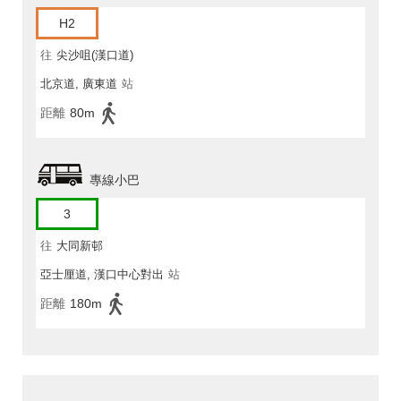
H2
往
尖沙咀(漢口道)
北京道, 廣東道
站
距離
80m
專線小巴
3
往
大同新邨
亞士厘道, 漢口中心對出
站
距離
180m