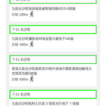
九龍尖沙咀海港城港威商場四樓4015-6號舖
距離
280m
7-11 尖沙咀
九龍尖沙咀彌敦道80號金鑾大廈地下h&i舗
距離
440m
7-11 尖沙咀
香港九龍尖沙咀廣東道33號中港城中國客運碼頭離境大
堂禁區笵圍3號舖
距離
430m
7-11 尖沙咀
九龍尖沙咀梳利士巴道 3 號星光行地下 7 號舖