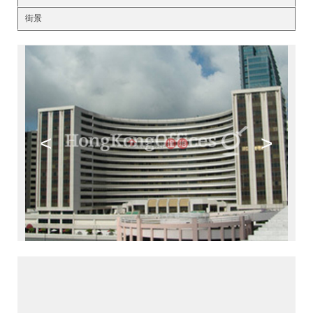
街景
<
>