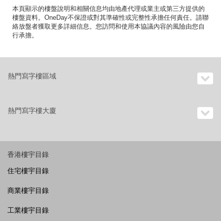
本頁顯示的樓盤說明和相關信息均由地產代理或業主或第三方提供的
樓盤資料。OneDay不保證或對其準確性或完整性承擔任何責任。請聯
絡放盤者獲取更多詳細信息。您訪問和使用本協議內容的風險由您自
行承擔。
熱門寫字樓區域
熱門寫字樓大廈
香港樓宇目錄
住宅樓宇目錄
商業樓宇目錄
工業樓宇目錄