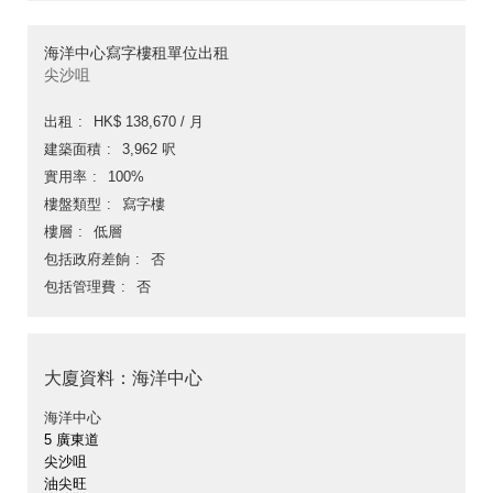
海洋中心寫字樓租單位出租
尖沙咀
出租
HK$ 138,670 / 月
建築面積
3,962 呎
實用率
100%
樓盤類型
寫字樓
樓層
低層
包括政府差餉
否
包括管理費
否
大廈資料：海洋中心
海洋中心
5 廣東道
尖沙咀
油尖旺