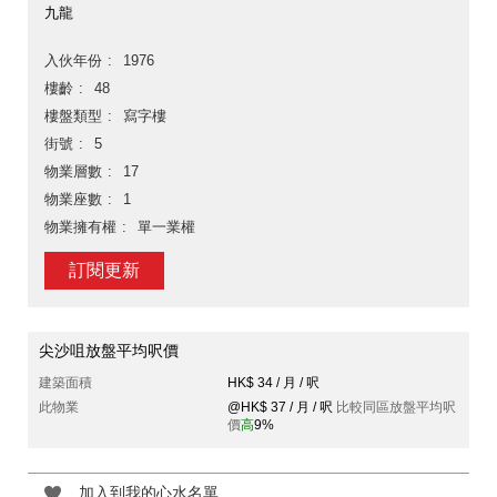
九龍
入伙年份
1976
樓齡
48
樓盤類型
寫字樓
街號
5
物業層數
17
物業座數
1
物業擁有權
單一業權
訂閱更新
尖沙咀放盤平均呎價
建築面積
HK$ 34 / 月 / 呎
此物業
@HK$ 37 / 月 / 呎
比較同區放盤平均呎
價
高
9%
加入到我的心水名單