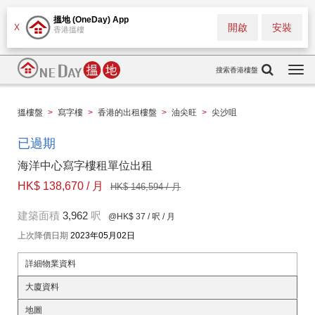
搵地 (OneDay) App
開啟
安裝
X
香港搵樓
搜索香港樓盤
Togg
navi
搵樓盤
>
寫字樓
>
香港的出租樓盤
>
油尖旺
>
尖沙咀
已過期
海洋中心寫字樓租單位出租
HK$ 138,670 / 月
HK$ 146,594 / 月
建築面積
3,962
呎
@HK$ 37
/ 呎 / 月
上次降價日期
2023年05月02日
詳細物業資料
大廈資料
地圖