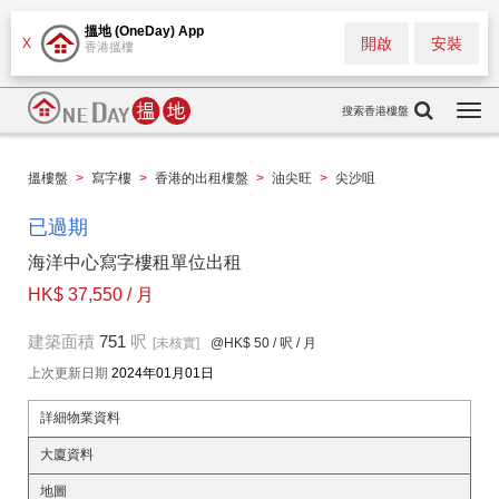
搵地 (OneDay) App
開啟
安裝
X
香港搵樓
搜索香港樓盤
Togg
navi
搵樓盤
>
寫字樓
>
香港的出租樓盤
>
油尖旺
>
尖沙咀
已過期
海洋中心寫字樓租單位出租
HK$ 37,550 / 月
建築面積
751
呎
[未核實]
@HK$ 50
/ 呎 / 月
上次更新日期
2024年01月01日
詳細物業資料
大廈資料
地圖