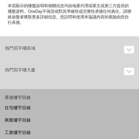
本頁顯示的樓盤說明和相關信息均由地產代理或業主或第三方提供的
樓盤資料。OneDay不保證或對其準確性或完整性承擔任何責任。請聯
絡放盤者獲取更多詳細信息。您訪問和使用本協議內容的風險由您自
行承擔。
熱門寫字樓區域
熱門寫字樓大廈
香港樓宇目錄
住宅樓宇目錄
商業樓宇目錄
工業樓宇目錄