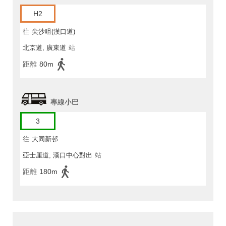
H2
往
尖沙咀(漢口道)
北京道, 廣東道
站
距離
80m
專線小巴
3
往
大同新邨
亞士厘道, 漢口中心對出
站
距離
180m