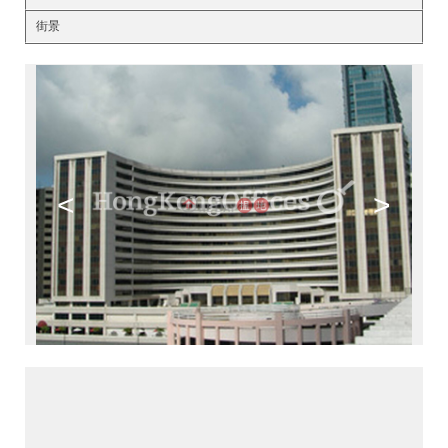
街景
<
>