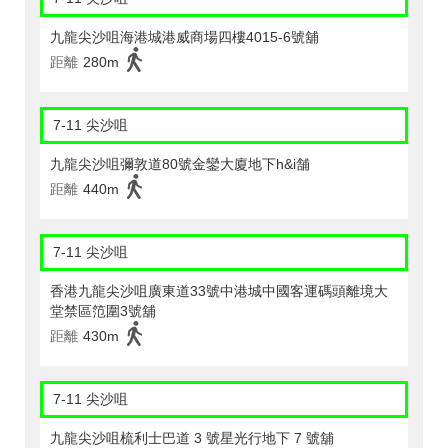
九龍尖沙咀海港城港威商場四樓4015-6號舖
距離
280m
7-11 尖沙咀
九龍尖沙咀彌敦道80號金鑾大廈地下h&i舗
距離
440m
7-11 尖沙咀
香港九龍尖沙咀廣東道33號中港城中國客運碼頭離境大
堂禁區笵圍3號舖
距離
430m
7-11 尖沙咀
九龍尖沙咀梳利士巴道 3 號星光行地下 7 號舖