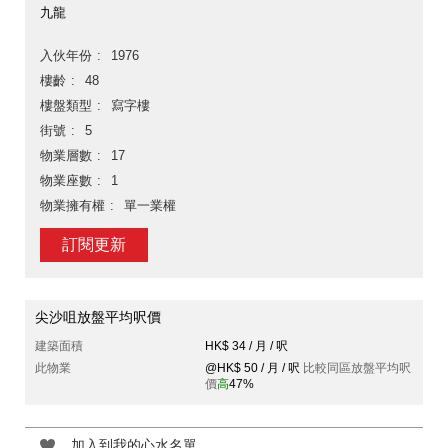
九龍
入伙年份
1976
樓齡
48
樓盤類型
寫字樓
街號
5
物業層數
17
物業座數
1
物業擁有權
單一業權
訂閱更新
尖沙咀放盤平均呎價
建築面積
HK$ 34 / 月 / 呎
此物業
@HK$ 50 / 月 / 呎
比較同區放盤平均呎
價
高
47%
加入到我的心水名單