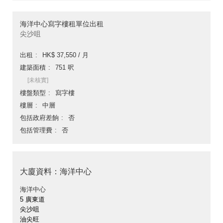
海洋中心寫字樓租單位出租
尖沙咀
出租
HK$ 37,550 / 月
建築面積
751 呎
[未核實]
樓盤類型
寫字樓
樓層
中層
包括政府差餉
否
包括管理費
否
大廈資料：海洋中心
海洋中心
5 廣東道
尖沙咀
油尖旺