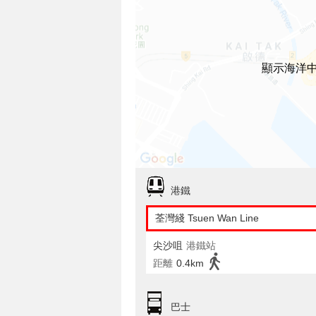
顯示海洋
港鐵
荃灣綫 Tsuen Wan Line
尖沙咀
港鐵站
距離
0.4km
巴士