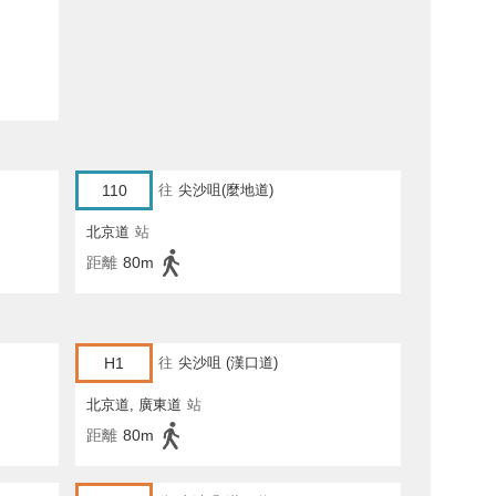
110
往
尖沙咀(麼地道)
北京道
站
距離
80m
H1
往
尖沙咀 (漢口道)
北京道, 廣東道
站
距離
80m