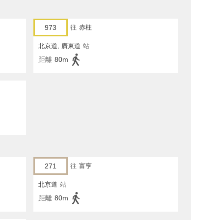
973
往
赤柱
北京道, 廣東道
站
距離
80m
271
往
富亨
北京道
站
距離
80m