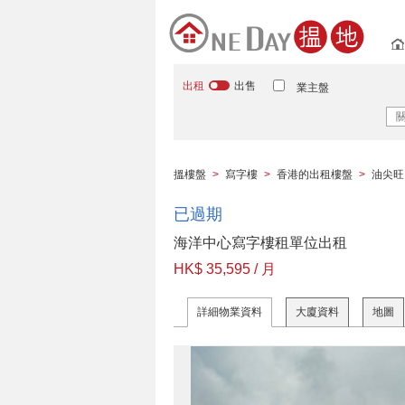
出租
出售
業主盤
搵樓盤
>
寫字樓
>
香港的出租樓盤
>
油尖旺
已過期
海洋中心寫字樓租單位出租
HK$ 35,595 / 月
詳細物業資料
大廈資料
地圖