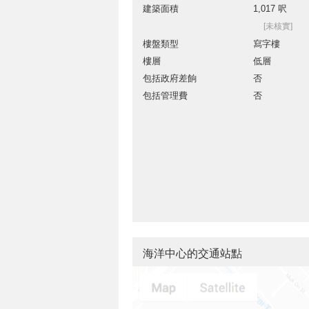
建築面積
1,017 呎
[未核實]
樓盤類型
寫字樓
樓層
低層
包括政府差餉
否
包括管理費
否
海洋中心的交通站點