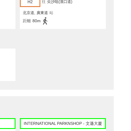
H2
往
尖沙咀(漢口道)
北京道, 廣東道
站
距離
80m
INTERNATIONAL PARKNSHOP - 文遜大廈