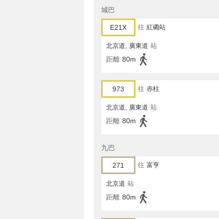
城巴
E21X
往
紅磡站
北京道, 廣東道
站
距離
80m
973
往
赤柱
北京道, 廣東道
站
距離
80m
九巴
271
往
富亨
北京道
站
距離
80m