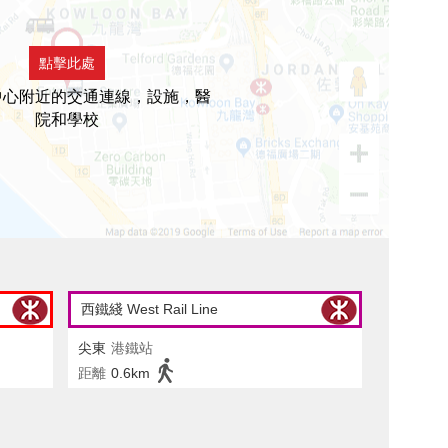
點擊此處
中心附近的交通連線，設施，醫
院和學校
西鐵綫 West Rail Line
尖東
港鐵站
距離
0.6km