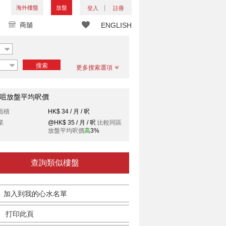
海外樓盤
放盤
登入
註冊
商舖
ENGLISH
搜索
更多搜索選項
咀放盤平均呎價
面積
HK$ 34 / 月 / 呎
業
@HK$ 35 / 月 / 呎
比較同區
放盤平均呎價
高
3%
查詢類似樓盤
加入到我的心水名單
打印此頁