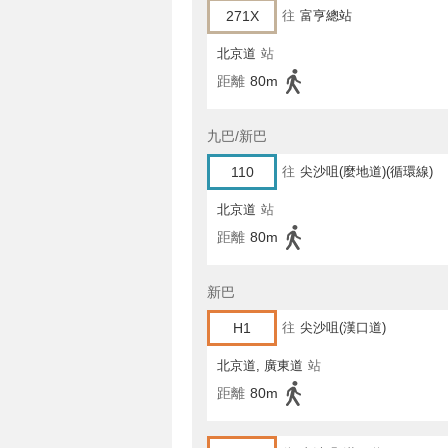
271X
往
富亨總站
北京道
站
距離
80m
九巴/新巴
110
往
尖沙咀(麼地道)(循環線)
北京道
站
距離
80m
新巴
H1
往
尖沙咀(漢口道)
北京道, 廣東道
站
距離
80m