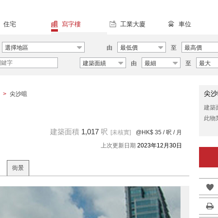
住宅
寫字樓
工業大廈
車位
選擇地區
由
最低價
至
最高價
建築面績
由
最細
至
最大
尖沙
>
尖沙咀
建築
此物
建築面積
1,017
呎
[未核實]
@HK$ 35
/ 呎 / 月
上次更新日期
2023年12月30日
街景