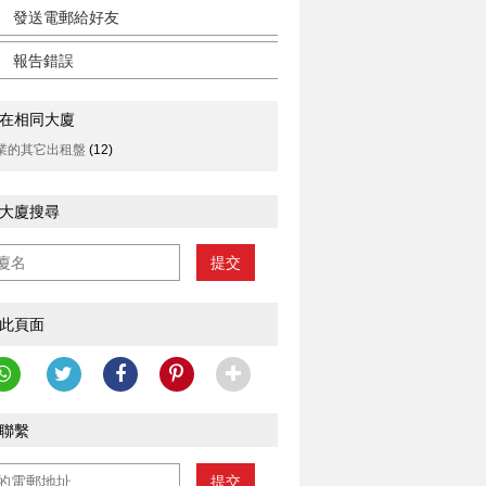
發送電郵給好友
報告錯誤
在相同大廈
業的其它出租盤
(12)
大廈搜尋
提交
此頁面
聯繫
提交