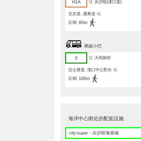
H1A
往
尖沙咀(漢口道)
北京道, 廣東道
站
距離
80m
專線小巴
3
往
大同新邨
亞士厘道, 漢口中心對出
站
距離
180m
海洋中心附近的配套設施
city'super - 尖沙咀海港城