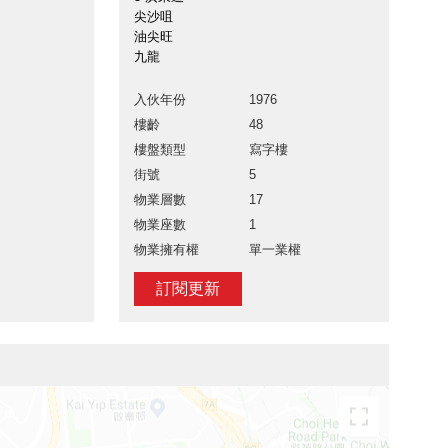
尖沙咀
油尖旺
九龍
入伙年份
1976
樓齡
48
樓盤類型
寫字樓
街號
5
物業層數
17
物業座數
1
物業擁有權
單一業權
訂閱更新