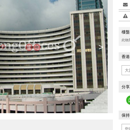
樓盤
此物
>
香港
分享
保持