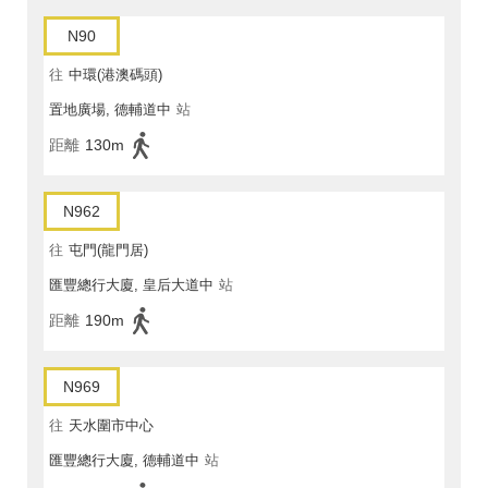
N90
往
中環(港澳碼頭)
置地廣場, 德輔道中
站
距離
130m
N962
往
屯門(龍門居)
匯豐總行大廈, 皇后大道中
站
距離
190m
N969
往
天水圍市中心
匯豐總行大廈, 德輔道中
站