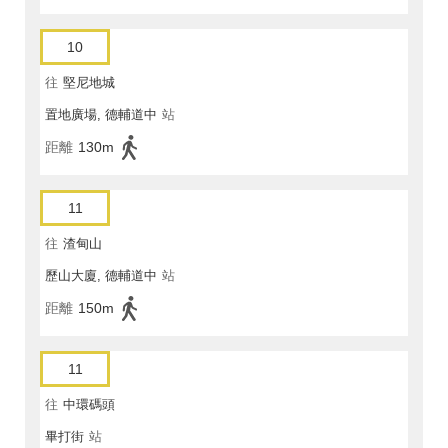
10
往
堅尼地城
置地廣場, 德輔道中
站
距離
130m
11
往
渣甸山
歷山大廈, 德輔道中
站
距離
150m
11
往
中環碼頭
畢打街
站