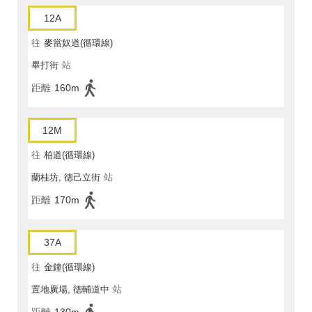
12A
往
麥當奴道(循環線)
畢打街
站
距離
160m
12M
往
柏道(循環線)
蘭桂坊, 德己立街
站
距離
170m
37A
往
金鐘(循環線)
置地廣場, 德輔道中
站