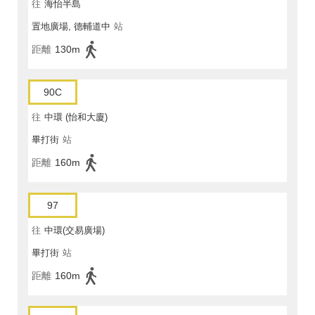
往
海怡半島
置地廣場, 德輔道中
站
距離
130m
90C
往
中環 (怡和大廈)
畢打街
站
距離
160m
97
往
中環(交易廣場)
畢打街
站
距離
160m