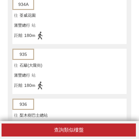
934A
往
荃威花園
滙豐總行
站
距離
180m
935
往
石籬(大隴街)
滙豐總行
站
距離
180m
936
往
梨木樹巴士總站
置地廣場
站
查詢類似樓盤
距離
130m