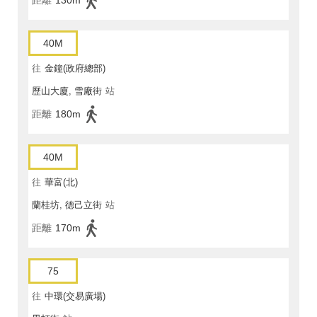
距離
130m
40M
往
金鐘(政府總部)
歷山大廈, 雪廠街
站
距離
180m
40M
往
華富(北)
蘭桂坊, 德己立街
站
距離
170m
75
往
中環(交易廣場)