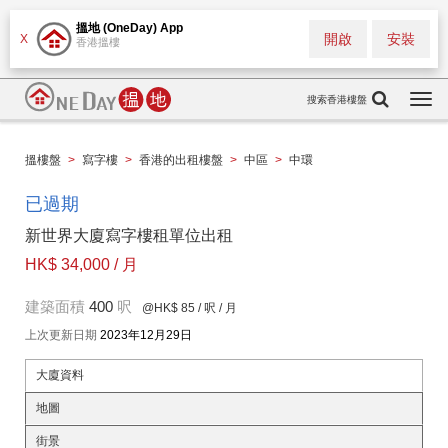
搵地 (OneDay) App
開啟
安裝
X
香港搵樓
搜索香港樓盤
Togg
navi
搵樓盤
>
寫字樓
>
香港的出租樓盤
>
中區
>
中環
已過期
新世界大廈寫字樓租單位出租
HK$ 34,000 / 月
建築面積
400
呎
@HK$ 85
/ 呎 / 月
上次更新日期
2023年12月29日
大廈資料
地圖
街景