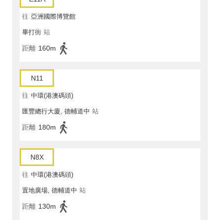
往
亞洲國際博覽館
畢打街
站
距離
160m
N11
往
中環(港澳碼頭)
匯豐總行大廈, 德輔道中
站
距離
180m
N8X
往
中環(港澳碼頭)
置地廣場, 德輔道中
站
距離
130m