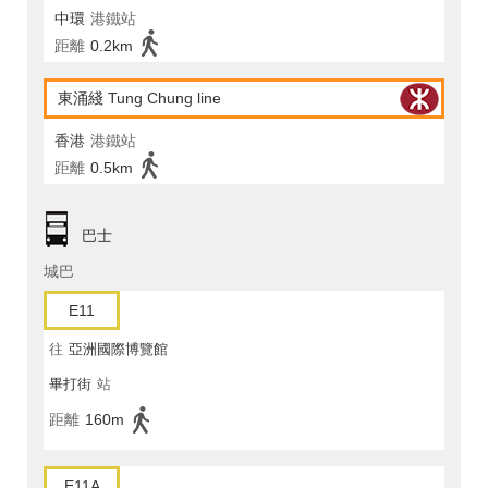
中環
港鐵站
距離
0.2km
東涌綫 Tung Chung line
香港
港鐵站
距離
0.5km
巴士
城巴
E11
往
亞洲國際博覽館
畢打街
站
距離
160m
E11A