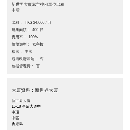
新世界大廈寫字樓租單位出租
中環
出租
HK$ 34,000 / 月
建築面積
400 呎
實用率
100%
樓盤類型
寫字樓
樓層
中層
包括政府差餉
否
包括管理費
否
大廈資料：新世界大廈
新世界大廈
16-18 皇后大道中
中環
中區
香港島