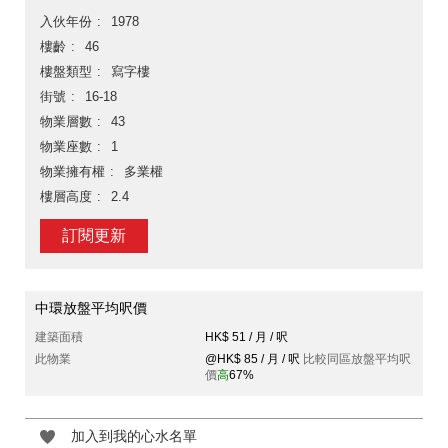
入伙年份
1978
樓齡
46
樓盤類型
寫字樓
街號
16-18
物業層數
43
物業座數
1
物業擁有權
多業權
樓層高度
2.4
訂閱更新
中環放盤平均呎價
建築面積
HK$ 51 / 月 / 呎
此物業
@HK$ 85 / 月 / 呎
比較同區放盤平均呎
價
高
67%
加入到我的心水名單