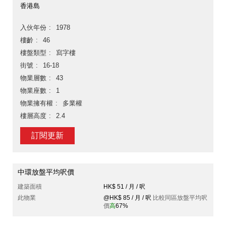
香港島
入伙年份
1978
樓齡
46
樓盤類型
寫字樓
街號
16-18
物業層數
43
物業座數
1
物業擁有權
多業權
樓層高度
2.4
訂閱更新
中環放盤平均呎價
建築面積
HK$ 51 / 月 / 呎
此物業
@HK$ 85 / 月 / 呎
比較同區放盤平均呎
價
高
67%