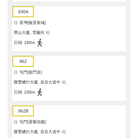
930A
往
荃灣(愉景新城)
歷山大廈, 雪廠街
站
距離
180m
962
往
屯門(龍門居)
匯豐總行大廈, 皇后大道中
站
距離
190m
962B
往
屯門(置樂花園)
匯豐總行大廈, 皇后大道中
站