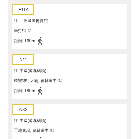
E11A
往
亞洲國際博覽館
畢打街
站
距離
160m
N11
往
中環(港澳碼頭)
匯豐總行大廈, 德輔道中
站
距離
180m
N8X
往
中環(港澳碼頭)
置地廣場, 德輔道中
站