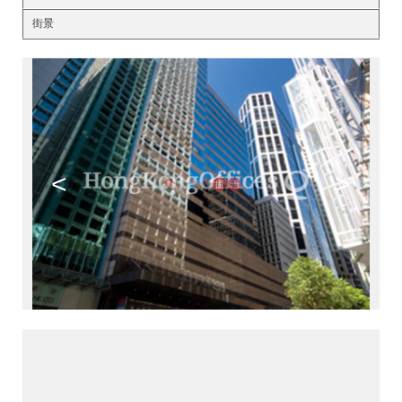
街景
<
>