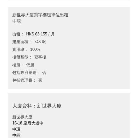
新世界大廈寫字樓租單位出租
中環
出租
HK$ 63,155 / 月
建築面積
743 呎
實用率
100%
樓盤類型
寫字樓
樓層
低層
包括政府差餉
否
包括管理費
否
大廈資料：新世界大廈
新世界大廈
16-18 皇后大道中
中環
中區