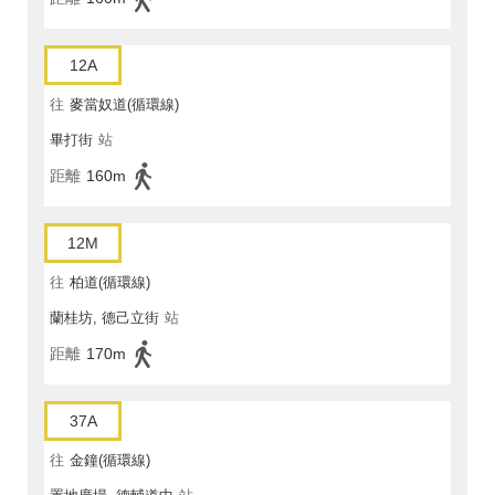
12A
往
麥當奴道(循環線)
畢打街
站
距離
160m
12M
往
柏道(循環線)
蘭桂坊, 德己立街
站
距離
170m
37A
往
金鐘(循環線)