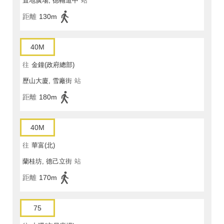
置地廣場, 德輔道中
站
距離
130m
40M
往
金鐘(政府總部)
歷山大廈, 雪廠街
站
距離
180m
40M
往
華富(北)
蘭桂坊, 德己立街
站
距離
170m
75