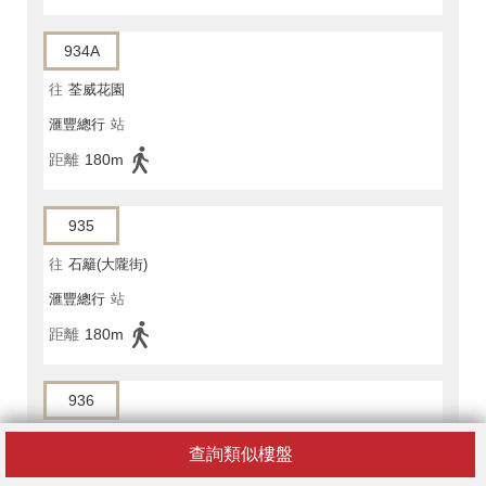
934A
往
荃威花園
滙豐總行
站
距離
180m
935
往
石籬(大隴街)
滙豐總行
站
距離
180m
936
往
梨木樹巴士總站
查詢類似樓盤
置地廣場
站