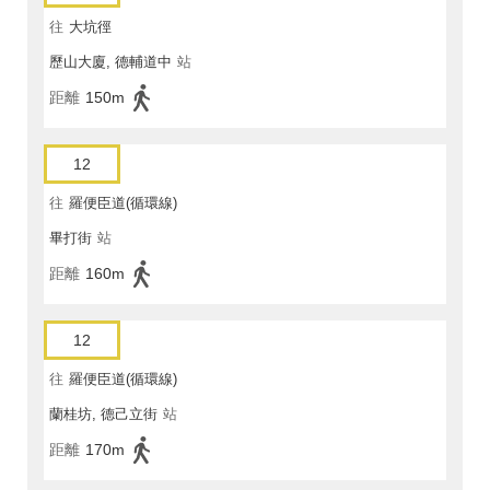
往
大坑徑
歷山大廈, 德輔道中
站
距離
150m
12
往
羅便臣道(循環線)
畢打街
站
距離
160m
12
往
羅便臣道(循環線)
蘭桂坊, 德己立街
站
距離
170m