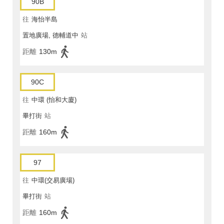
90B
往
海怡半島
置地廣場, 德輔道中
站
距離
130m
90C
往
中環 (怡和大廈)
畢打街
站
距離
160m
97
往
中環(交易廣場)
畢打街
站
距離
160m