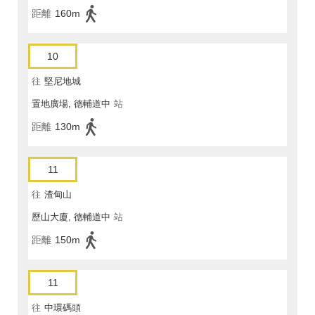
距離
160m
10
往
堅尼地城
置地廣場, 德輔道中
站
距離
130m
11
往
渣甸山
歷山大廈, 德輔道中
站
距離
150m
11
往
中環碼頭