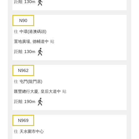
距離
130m
N90
往
中環(港澳碼頭)
置地廣場, 德輔道中
站
距離
130m
N962
往
屯門(龍門居)
匯豐總行大廈, 皇后大道中
站
距離
190m
N969
往
天水圍市中心