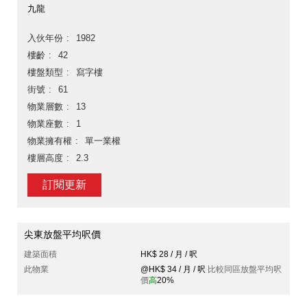
九龍
入伙年份
1982
樓齡
42
樓盤類型
寫字樓
街號
61
物業層數
13
物業座數
1
物業擁有權
單一業權
樓層高度
2.3
訂閱更新
尖東放盤平均呎價
建築面積
HK$ 28 / 月 / 呎
此物業
@HK$ 34 / 月 / 呎
比較同區放盤平均呎
價
高
20%