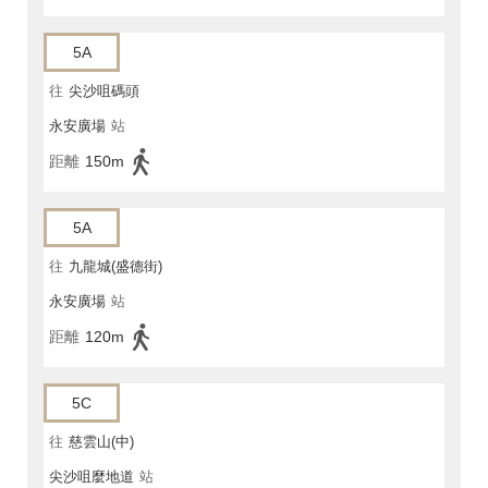
5A
往
尖沙咀碼頭
永安廣場
站
距離
150m
5A
往
九龍城(盛德街)
永安廣場
站
距離
120m
5C
往
慈雲山(中)
尖沙咀麼地道
站