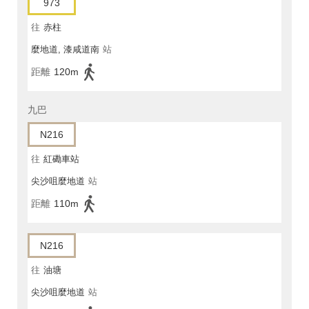
973
往
赤柱
麼地道, 漆咸道南
站
距離
120m
九巴
N216
往
紅磡車站
尖沙咀麼地道
站
距離
110m
N216
往
油塘
尖沙咀麼地道
站