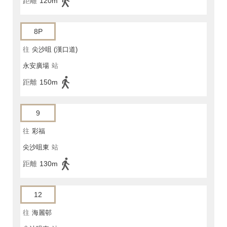
距離
120m
8P
往
尖沙咀 (漢口道)
永安廣場
站
距離
150m
9
往
彩福
尖沙咀東
站
距離
130m
12
往
海麗邨