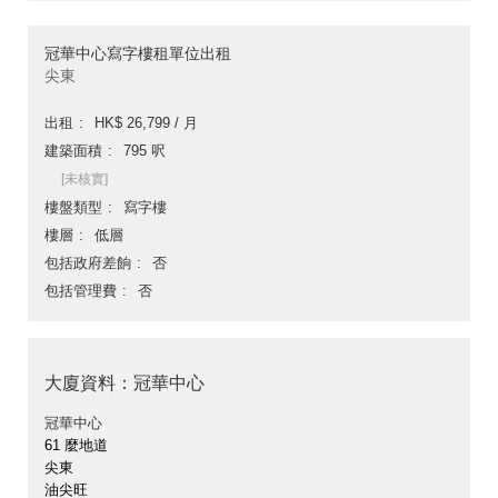
冠華中心寫字樓租單位出租
尖東
出租
HK$ 26,799 / 月
建築面積
795 呎
[未核實]
樓盤類型
寫字樓
樓層
低層
包括政府差餉
否
包括管理費
否
大廈資料：冠華中心
冠華中心
61 麼地道
尖東
油尖旺