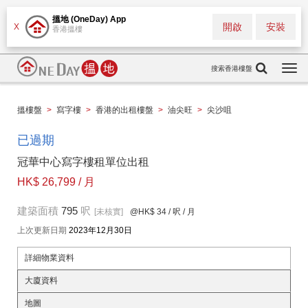
搵地 (OneDay) App
開啟
安裝
X
香港搵樓
搜索香港樓盤
Togg
navi
搵樓盤
>
寫字樓
>
香港的出租樓盤
>
油尖旺
>
尖沙咀
已過期
冠華中心寫字樓租單位出租
HK$ 26,799 / 月
建築面積
795
呎
[未核實]
@HK$ 34
/ 呎 / 月
上次更新日期
2023年12月30日
詳細物業資料
大廈資料
地圖