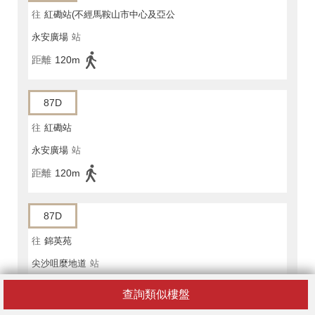
往
紅磡站(不經馬鞍山市中心及亞公
永安廣場
站
角街)
距離
120m
87D
往
紅磡站
永安廣場
站
距離
120m
87D
往
錦英苑
尖沙咀麼地道
站
距離
120m
查詢類似樓盤